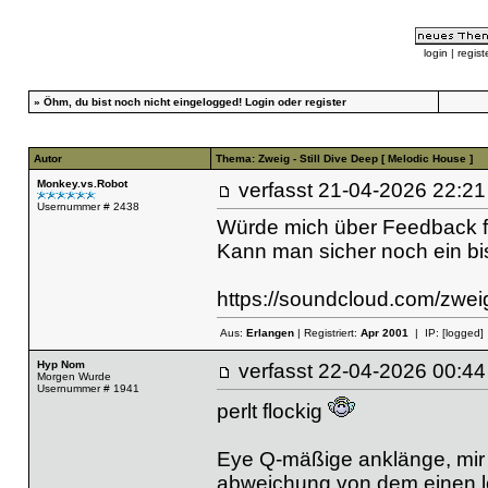
login
|
regist
»
Öhm, du bist noch nicht eingelogged!
Login
oder
register
Autor
Thema: Zweig - Still Dive Deep [ Melodic House ]
Monkey.vs.Robot
verfasst
21-04-2026 22
Usernummer # 2438
Würde mich über Feedback f
Kann man sicher noch ein bi
https://soundcloud.com/zweigs
Aus:
Erlangen
| Registriert:
Apr 2001
| IP:
[logged]
Hyp Nom
verfasst
22-04-2026 00
Morgen Wurde
Usernummer # 1941
perlt flockig
Eye Q-mäßige anklänge, mir fe
abweichung von dem einen l