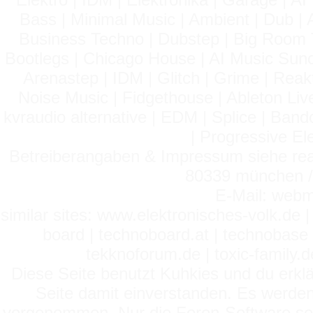
Bass | Minimal Music | Ambient | Dub | 
Business Techno | Dubstep | Big Room 
Bootlegs | Chicago House | AI Music Suno 
Arenastep | IDM | Glitch | Grime | Rea
Noise Music | Fidgethouse | Ableton Liv
kvraudio alternative | EDM | Splice | Ba
| Progressive El
Betreiberangaben & Impressum siehe read
80339 münchen / 
E-Mail: webm
similar sites: www.elektronisches-volk.de
board | technoboard.at | technobase 
tekknoforum.de | toxic-family.de 
Diese Seite benutzt Kuhkies und du erklä
Seite damit einverstanden. Es werden
vorgenommen. Nur die Foren-Software setz