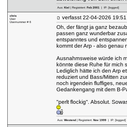
Aus:
Kiel
| Registriert:
Feb 2001
| IP:
[logged]
chris
verfasst
22-04-2026 19
User
Usernummer # 6
Oh, der fängt ja ganz bezaub
passen ganz wunderbar zusa
entspanntes und entspannend
kommt der Arp - also genau ri
Ausnahmsweise würde ich mir
könnte diese Ruhe für mich s
Lediglich hätte ich den Arp
reduziert und Bass/Mitten z
noch irgendein fluffiges, ne
Gedankengang mit dem B-Pa
"perlt flockig". Absolut. Sowa
Aus:
Westend
| Registriert:
Nov 1999
| IP:
[logged]