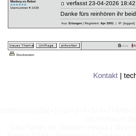
Monkey.vs.Robot
verfasst
23-04-2026 18
Usernummer # 2438
Danke fürs reinhören ihr bei
Aus:
Erlangen
| Registriert:
Apr 2001
| IP:
[logged]
Druckversion
Kontakt
|
tec
1999/2ooo/y2k(+1/+2/+3+4+5+6+7+8+9
technoforum.de
Das Forum für Techno | House | Minima
Elektro | IDM | Elektronika | Garage | A