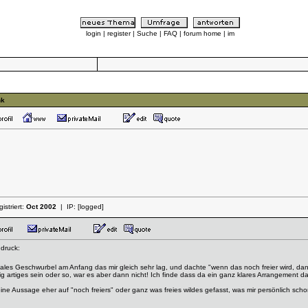
login
|
register
|
Suche
|
FAQ
|
forum home
|
im
nk
istriert:
Oct 2002
| IP:
[logged]
ndruck:
dales Geschwurbel am Anfang das mir gleich sehr lag, und dachte "wenn das noch freier wird, d
zig artiges sein oder so, war es aber dann nicht! Ich finde dass da ein ganz klares Arrangement da 
deine Aussage eher auf "noch freiers" oder ganz was freies wildes gefasst, was mir persönlich scho