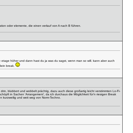
ation oder elemente, die einen verlauf von A nach B führen.
h eine etage höher und dann hast du ja was du sagst, wenn man so will. kann aber auch
dein break.
rin, blubbert und wobbelt prächtig, dazu auch diese großartig leicht verstimmten Lo-Fi-
eschöpft in Sachen 'Arrangement', da ich durchaus die Möglichkeit für'n riesigen Break
hön kurzweilig und weit weg von Norm-Techno.