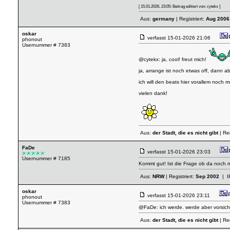
[ 15.01.2026, 23:05: Beitrag editiert von: cytekx ]
Aus:
germany
| Registriert:
Aug 2006
oskar
verfasst
15-01-2026 21:06
phonout
Usernummer # 7383
@cytekx: ja, cool! freut mich!
ja, arrange ist noch etwas off, dann a
ich will den beats hier vorallem noch
vielen dank!
Aus:
der Stadt, die es nicht gibt
| Reg
FaDe
verfasst
15-01-2026 23:03
Usernummer # 7185
Kommt gut! Ist die Frage ob da noch me
Aus:
NRW
| Registriert:
Sep 2002
| I
oskar
verfasst
15-01-2026 23:11
phonout
Usernummer # 7383
@FaDe: ich werde. werde aber vorsichti
Aus:
der Stadt, die es nicht gibt
| Reg