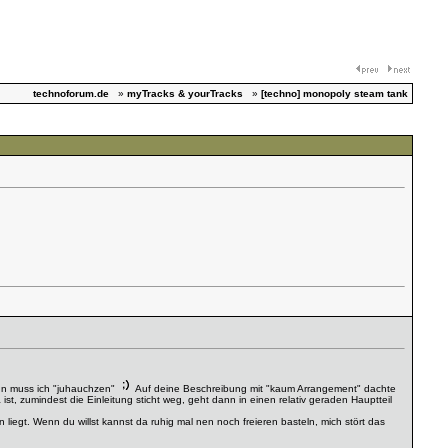
technoforum.de
»
myTracks & yourTracks
»
[techno] monopoly steam tank
ann muss ich "juhauchzen"
Auf deine Beschreibung mit "kaum Arrangement" dachte
ist, zumindest die Einleitung sticht weg, geht dann in einen relativ geraden Hauptteil
n liegt. Wenn du willst kannst da ruhig mal nen noch freieren basteln, mich stört das