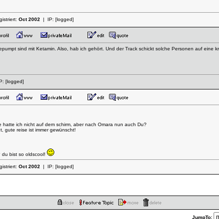
istriert:
Oct 2002
| IP:
[logged]
lgepumpt sind mit Ketamin. Also, hab ich gehört. Und der Track schickt solche Personen auf ein
P:
[logged]
pe hatte ich nicht auf dem schirm, aber nach Omara nun auch Du?
t, gute reise ist immer gewünscht!
du bist so oldscool!
istriert:
Oct 2002
| IP:
[logged]
JumpTo: