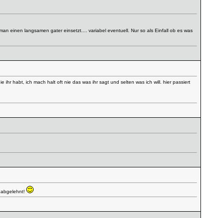
man einen langsamen gater einsetzt.... variabel eventuell. Nur so als Einfall ob es was
ihr habt, ich mach halt oft nie das was ihr sagt und selten was ich will. hier passiert
e abgelehnt!