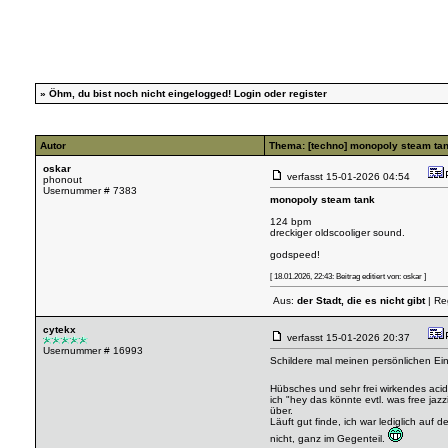
»
Öhm, du bist noch nicht eingelogged!
Login
oder
register
Autor
Thema: [techno] monopoly steam ta
oskar
verfasst
15-01-2026 04:54
phonout
Usernummer # 7383
monopoly steam tank
124 bpm
dreckiger oldscooliger sound.
godspeed!
[ 18.01.2026, 22:43: Beitrag editiert von: oskar ]
Aus:
der Stadt, die es nicht gibt
| Reg
cytekx
verfasst
15-01-2026 20:37
Usernummer # 16993
Schildere mal meinen persönlichen Ei
Hübsches und sehr frei wirkendes aci
ich "hey das könnte evtl. was free jaz
über.
Läuft gut finde, ich war lediglich auf 
nicht, ganz im Gegenteil.