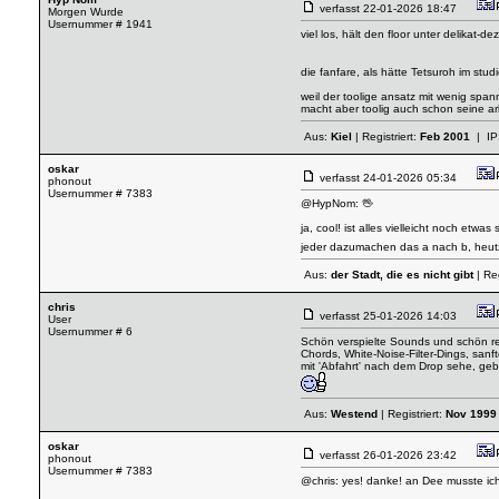
verfasst
22-01-2026 18:47
Morgen Wurde
Usernummer # 1941
viel los, hält den floor unter delikat-
die fanfare, als hätte Tetsuroh im stu
weil der toolige ansatz mit wenig span
macht aber toolig auch schon seine ar
Aus:
Kiel
| Registriert:
Feb 2001
| IP
oskar
verfasst
24-01-2026 05:34
phonout
Usernummer # 7383
@HypNom: 🖖
ja, cool! ist alles vielleicht noch etw
jeder dazumachen das a nach b, heutz
Aus:
der Stadt, die es nicht gibt
| Reg
chris
verfasst
25-01-2026 14:03
User
Usernummer # 6
Schön verspielte Sounds und schön red
Chords, White-Noise-Filter-Dings, sanft
mit 'Abfahrt' nach dem Drop sehe, geb
Aus:
Westend
| Registriert:
Nov 1999
oskar
verfasst
26-01-2026 23:42
phonout
Usernummer # 7383
@chris: yes! danke! an Dee musste ic