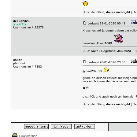
Aus:
der Stadt, die es nicht gibt
| Reg
dee232323
verfasst
28-01-2026 00:43
Usernummer # 22378
Krass, es soll ja Leute geben die vol
bemalen. Aber, TOP!
Aus:
Kölle
| Registriert:
Jan 2023
| I
oskar
verfasst
28-01-2026 23:06
phonout
Usernummer # 7383
@dee232323:
grüße an deinen cousin! die zielgrup
was auch immer da die reise verursach
🧳🖖
p.s.: 40k und auch noch am bemalen? 
Aus:
der Stadt, die es nicht gibt
| Reg
Druckversion