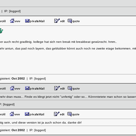
| IP:
[logged]
ber auch recht gradlinig. kollege hat sich nen break mit breakbeat gewünscht. hmm..
 mehr antun, das pad noch layern, das geblubber könnt auch noch ne zweite etage bekommen. mit
istriert:
Oct 2002
| IP:
[logged]
hr dran muss... Finde es klingt jetzt nicht "unfertig" oder so... Könnntetete man schon so lassen
P:
[logged]
g sein, und diese version ist ja auch schon da. danke dir!
istriert:
Oct 2002
| IP:
[logged]