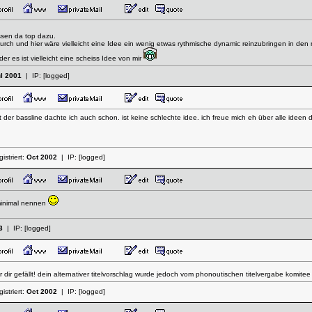
ssen da top dazu.
 durch und hier wäre vielleicht eine Idee ein wenig etwas rythmische dynamic reinzubringen in den 
er es ist vielleicht eine scheiss Idee von mir
l 2001
| IP:
[logged]
der bassline dachte ich auch schon. ist keine schlechte idee. ich freue mich eh über alle ideen die 
istriert:
Oct 2002
| IP:
[logged]
 minimal nennen
3
| IP:
[logged]
dir gefällt! dein alternativer titelvorschlag wurde jedoch vom phonoutischen titelvergabe komite
istriert:
Oct 2002
| IP:
[logged]