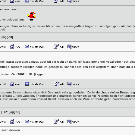
dezentem dampf.
dio vorbeigeschaut.
nungsaufbau so häufig ist, wünschte ich mir, dass es größere bögen zu verfolgen gibt - ob modul
beit.
:
[logged]
as steif. passt aber zum panzer. aber ich bin recht ok damit. ich lasse gerne frei. vocal oder noc
utage. meinem kollegen habe ich gesagt: du kannst doch den beat wegfiltern, dann hast du ja 
istriert:
Oct 2002
| IP:
[logged]
uzierte Beats, müsste eigentlich Dee auch sehr gut gefallen. Da ist durchaus viel an Bewegung d
e Breaks ... tolle Zutaten. Theoretisch und praktisch ist hier ein wenig Potential noch nicht ausg
e also meinen Vorrednern absolut Recht, dass da noch 'ne Prise an 'mehr' geht. Zweifelsfrei sc
| IP:
[logged]
h auch denken.