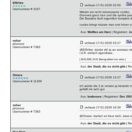
ENVitre
verfasst
17-01-2026 02:00
Usernummer # 3167
Wieder ein recht interessante combo.
Grooved ganz nice und die synths pa
Die Bassline läuft eigentlich komplett
cooles bringt müsste man erst hören od
Aus:
Wulften am Harz
| Registriert:
Ju
oskar
verfasst
17-01-2026 03:27
phonout
Usernummer # 7383
@ENVitre: danke dir! ja an soetwas mit 
i.d.R. einfach irgendwas..
[ 18.01.2026, 22:41: Beitrag editiert von: oskar ]
Aus:
der Stadt, die es nicht gibt
| Reg
Omara
verfasst
17-01-2026 14:27
Usernummer # 11269
ich würde die 2.te version ja ketamin
gefällt mir sehr gut
Aus:
bodensee
| Registriert:
Dec 200
oskar
verfasst
17-01-2026 16:30
phonout
Usernummer # 7383
@Omara: danke! es freut mich, dass er 
Aus:
der Stadt, die es nicht gibt
| Reg
Hyp Nom