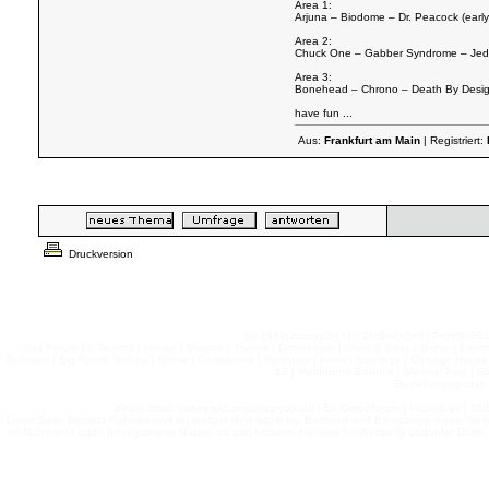
Area 1:
Arjuna – Biodome – Dr. Peacock (ear
Area 2:
Chuck One – Gabber Syndrome – Jedin
Area 3:
Bonehead – Chrono – Death By Design 
have fun ...
Aus:
Frankfurt am Main
| Registriert:
Druckversion
(c) 1999/2ooo/y2k(+1/+2/+3+4+5+6+7+8+9+2
Das Forum für Techno | House | Minimal | Trance | Downbeats | Drum & Bass | Grime | Elektro
Dubstep | Big Room Techno | Grime | Complextro | Mashups | mnml | Bootlegs | Chicago House | 
12 | Melbourne Bounce | Minimal Trap | Si
Betreiberangaben 
similar sites: www.elektronisches-volk.de | Ex-Omenforum | techno.de | USB 
Diese Seite benutzt Kuhkies und du erklärst dich damit bei Betreten und Benutzung dieser Sei
einfacheren Logon für registrierte Nutzer, es gibt keinerlei Kuhkies für Werbung und/oder Dritt