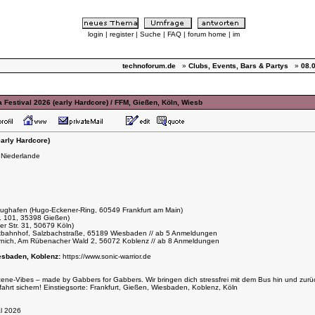
login
|
register
|
Suche
|
FAQ
|
forum home
|
im
technoforum.de
»
Clubs, Events, Bars & Partys
»
08.
Festival 2026 (early Hardcore) / FFM, Gießen, Köln, Wiesb
arly Hardcore)
 Niederlande
lughafen (Hugo-Eckener-Ring, 60549 Frankfurt am Main)
r. 101, 35398 Gießen)
 Str. 31, 50679 Köln)
tbahnhof, Salzbachstraße, 65189 Wiesbaden // ab 5 Anmeldungen
ernich, Am Rübenacher Wald 2, 56072 Koblenz // ab 8 Anmeldungen
esbaden, Koblenz:
https://www.sonic-warrior.de
ne-Vibes – made by Gabbers for Gabbers. Wir bringen dich stressfrei mit dem Bus hin und zur
fahrt sichern! Einstiegsorte: Frankfurt, Gießen, Wiesbaden, Koblenz, Köln
al 2026