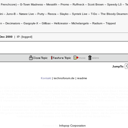
ly Frenchcore) – G-Town Madness – Messi4h – Promo – Ruffneck – Scott Brown – Speedy Lô – 
i – Juno-B – Nøsee Live – Putty – Reeza – Slayko – Syntek Live – T-Go – The Bloody Deamon
– Decimators – Gargoyle-X – Gillbax – Hellcreator – Michelangelo – Radium – Tripped
Dec 2000
| IP:
[logged]
JumpTo:
Kontakt
|
technoforum.de
|
readme
010+2011+2012+2013+2014+2015+2016+2017+2018+2019+2020+2021+2022+2023+2024+2025+2
 | IDM | Elektronika | Garage | AI Music Suno Udio | Schranz | Hardtrance | Future Bass | Minima
AI Music Suno Prompt | Acid House | Detroit Techno | Chillstep | Arenastep | IDM | Glitch | Grim
nee | kvraudio alternative | EDM | Splice | Bandcamp | Soundcloud | Free Techno Music Download
& Impressum siehe readme.txt, geschenke an: chris mayr, anglerstr. 16, 80339 münchen / fon: o8
E-Mail: webmaster ät diesedomain
| united schranz board | technoboard.at | technobase | technobase.fm | technoguide | unitedsb.de |
te damit einverstanden. Es werden keinerlei Auswertungen auf Basis ebendieser vorgenommen. Nu
e. Wir geben niemals Daten an Dritte weiter und speichern lediglich die Daten, die du uns hier a
nixdestotrotz ist das sowieso eine PRIVATE Seite und nix Gewerbliches.
Powered by
Infopop Corporation