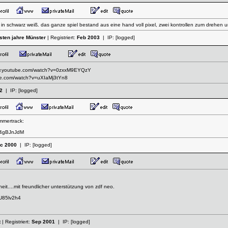
ch in schwarz weiß. das ganze spiel bestand aus eine hand voll pixel, zwei kontrollen zum drehe
hsten jahre Münster
| Registriert:
Feb 2003
| IP:
[logged]
ww.youtube.com/watch?v=0zxxM9EYQzY
be.com/watch?v=uXIaMj3tYn8
2
| IP:
[logged]
mmertrack:
s4gBJnJdM
c 2000
| IP:
[logged]
eit....mit freundlicher unterstützung von zdf neo.
U85lv2h4
t
| Registriert:
Sep 2001
| IP:
[logged]