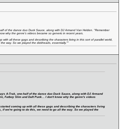
 one-half of the dance duo Duck Sauce, along with DJ Armand Van Helden. "Remember
now why the genre's videos became so generic in recent years.
 with all these gags and describing the characters living in this sort of parallel world,
l the way. So we played the dickheads, essentially."
"
" says A-Trak, one-half of the dance duo Duck Sauce, along with DJ Armand
n, Fatboy Slim and Daft Punk… I don't know why the genre's videos
e started coming up with all these gags and describing the characters living
s, if we're going to do this, we need to go all the way. So we played the