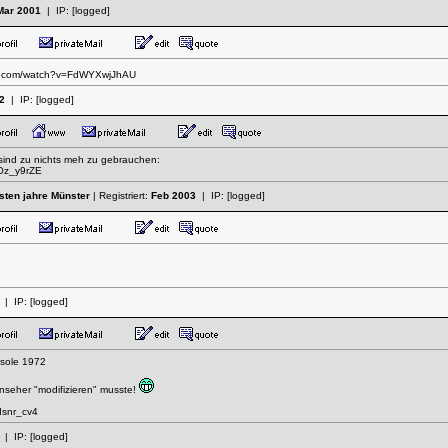
Mar 2001
| IP:
[logged]
be.com/watch?v=FdWYXwjJhAU
2
| IP:
[logged]
 sind zu nichts meh zu gebrauchen:
JOz_y9rZE
hsten jahre Münster
| Registriert:
Feb 2003
| IP:
[logged]
| IP:
[logged]
nsole 1972
nseher "modifizieren" musste!
Isnr_cv4
| IP:
[logged]