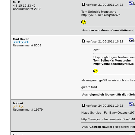
Mr. E
verfasst
21-09-2011 14:22
4 8 15 16 23 42
Usernummer # 2038
Tom Selleck's Moustache
http://youtu.be/BxhqVrbixZc
Aus:
der wunderschönen Wetterau
|
Mad Raven
verfasst
21-09-2011 16:12
Usernummer # 8559
Zitat:
Ursprünglich geschrieben von:
Tom Selleck's Moustache
http://youtu.be/BxhqVrbixZc
als magnum gefällt er mir noch am bes
greatz Mad
Aus:
eigentlich Ibbtown,für die näc
bobnet
verfasst
24-09-2011 10:22
Usernummer # 11679
Klaus Schulze - For Barry Graves (197
http://www.youtube.com/watch?v=3xN
Aus:
Castrop-Rauxel
| Registriert:
Fe