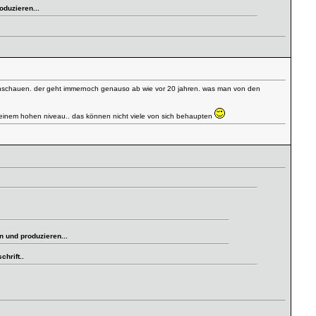
oduzieren...
gs anschauen. der geht immernoch genauso ab wie vor 20 jahren. was man von den
auf einem hohen niveau.. das können nicht viele von sich behaupten
n und produzieren...
hrift..