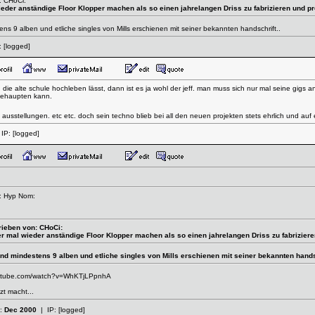
: CHoCi:
wieder anständige Floor Klopper machen als so einen jahrelangen Driss zu fabrizieren und pr
ens 9 alben und etliche singles von Mills erschienen mit seiner bekannten handschrift..
:
[logged]
die alte schule hochleben lässt, dann ist es ja wohl der jeff. man muss sich nur mal seine gi
 behaupten kann.
me. ausstellungen. etc etc. doch sein techno blieb bei all den neuen projekten stets ehrlich und 
IP:
[logged]
n: Hyp Nom:
rieben von: CHoCi:
eber mal wieder anständige Floor Klopper machen als so einen jahrelangen Driss zu fabriziere
ind mindestens 9 alben und etliche singles von Mills erschienen mit seiner bekannten handsc
outube.com/watch?v=WhKTjLPpnhA
zt macht...
t:
Dec 2000
| IP:
[logged]