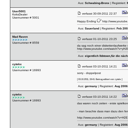
Aus:
Schwabing-Bronx
| Registriert:
User5001
verfasst
30-09-2011 22:37
KeksDealer
Usernummer # 5001
Happy Ending
http://www.youtu
Aus:
Sauerland
| Registriert:
Feb 200
Mad Raven
verfasst
01-10-2011 23:25
Usernummer # 8559
da sag noch einer diskettenlaufwerke
http://www.youtube.com/watch?v=yH
Aus:
eigentlich Ibbtown,für die näc
cytekx
verfasst
03-10-2011 14:21
Usernummer # 16993
sorry - doppelpost
[ 03.10.2011, 19:41: Beitrag editiert von: cytekx ]
Aus:
germany
| Registriert:
Aug 2006
cytekx
verfasst
03-10-2011 14:22
Usernummer # 16993
das waren noch zeiten - erste spielko
- man beachte dass man dazu den fer
http://www.youtube.com/watch?v=H2E
Aus:
germany
| Registriert:
Aug 2006