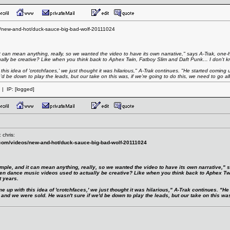
os/new-and-hot/duck-sauce-big-bad-wolf-20111024
d it can mean anything, really, so we wanted the video to have its own narrative," says A-Trak,
lly be creative? Like when you think back to Aphex Twin, Fatboy Slim and Daft Punk… I don't k
is idea of 'crotchfaces,' we just thought it was hilarious," A-Trak continues. "He started coming up
d be down to play the leads, but our take on this was, if we're going to do this, we need to go al
| IP:
[logged]
 chris:
.com/videos/new-and-hot/duck-sauce-big-bad-wolf-20111024
simple, and it can mean anything, really, so we wanted the video to have its own narrative,
 dance music videos used to actually be creative? Like when you think back to Aphex Twi
t years.
e up with this idea of 'crotchfaces,' we just thought it was hilarious," A-Trak continues. "H
d, and we were sold. He wasn't sure if we'd be down to play the leads, but our take on this wa