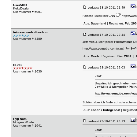
User5001
verfasst
13-10-2011 21:49
KeksDealer
Usernummer # 5001
Falsche Musik bei CNN
http://www
Aus:
Sauerland
| Registriert:
Feb 200
future-sound-of-bochum
verfasst
17-10-2011 22:44
Usernummer # 4489
Jeff Mills & Montpelier Philharmonic Or
http://www.youtube.com/watch?v=3w
Aus:
Goch
| Registriert:
Dec 2001
| 
CHoCi
verfasst
23-10-2011 22:03
Usernummer # 1630
Zitat:
Ursprünglich geschrieben von
Jeff Mills & Montpelier Phil
http://www.youtube.com/w
Schön, aber ich finde auf so'n scheiss
Aus:
Essen / Ruhrgebeat
| Registrier
Hyp Nom
verfasst
23-10-2011 23:13
Morgen Wurde
Usernummer # 1941
Zitat: