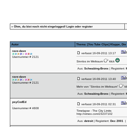
»
Öhm, du bist noch nicht eingelogged!
Login
oder
register
Autor
Thema: [You Tube Clips] Klappe, Die
rave-dave
verfasst
16-09-2011 13:17
Usernummer # 2121
Sinnlos im Weltraum
klick
Aus:
Schwabing-Bronx
| Registriert:
rave-dave
verfasst
16-09-2011 13:40
Usernummer # 2121
Mehr von "Sinnlos im Weltraum"
kl
Aus:
Schwabing-Bronx
| Registriert:
psyCodEd
verfasst
18-09-2011 02:31
.
Usernummer # 4608
Timelapse - The City Limits
http://vimeo.com/23237102
Aus:
detroit
| Registriert:
Dec 2001
| 