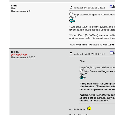
chris
verfasst
24-10-2011 22:02
User
Usernummer # 6
http://www.rollingstone.com/vide
Clip ?
"
"Big Bad Wolf" "is pretty simple, an
when dance music videos used to actua
"When Keith [Schoffield] came up with th
and we were sold. He wasn't sure if we'
Aus:
Westend
| Registriert:
Nov 1999
CHoCi
verfasst
24-10-2011 22:21
Usernummer # 1630
Zitat:
Ursprünglich geschrieben von:
http://www.rollingstone
Clip ?
"
"Big Bad Wolf" "is pretty 
Van Helden. "Remember when
became so generic in recen
"When Keith [Schoffield] cam
in this sort of parallel worl
dickheads, essentially."
"
wahhahahaha