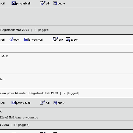
 Registriert:
Mar 2001
| IP:
[logged]
 Mr. E:
ten.
hsten jahre Münster
| Registriert:
Feb 2003
| IP:
[logged]
7)
E2cyt2JM&feature=youtu.be
b 2004
| IP:
[logged]