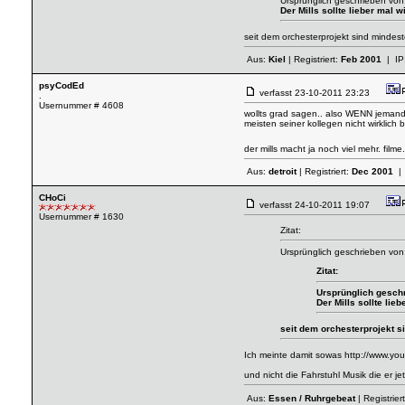
Ursprünglich geschrieben von
Der Mills sollte lieber mal 
seit dem orchesterprojekt sind mindest
Aus:
Kiel
| Registriert:
Feb 2001
| IP
psyCodEd
verfasst
23-10-2011 23:23
.
Usernummer # 4608
wollts grad sagen.. also WENN jemand 
meisten seiner kollegen nicht wirklich
der mills macht ja noch viel mehr. fil
Aus:
detroit
| Registriert:
Dec 2001
| 
CHoCi
verfasst
24-10-2011 19:07
Usernummer # 1630
Zitat:
Ursprünglich geschrieben vo
Zitat:
Ursprünglich gesch
Der Mills sollte li
seit dem orchesterprojekt s
Ich meinte damit sowas
http://www.y
und nicht die Fahrstuhl Musik die er jet
Aus:
Essen / Ruhrgebeat
| Registrier