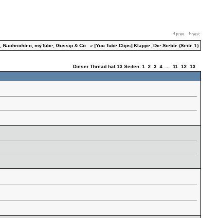
, Nachrichten, myTube, Gossip & Co
»
[You Tube Clips] Klappe, Die Siebte (Seite 1)
Dieser Thread hat 13 Seiten: 1
2
3
4
...
11
12
13