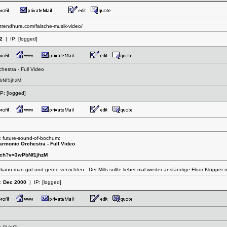
.trendhure.com/falsche-musik-video/
2
| IP:
[logged]
chestra - Full Video
PbNf1jhzM
IP:
[logged]
: future-sound-of-bochum:
harmonic Orchestra - Full Video
atch?v=3wPbNf1jhzM
 kann man gut und gerne verzichten - Der Mills sollte lieber mal wieder anständige Floor Klopper 
t:
Dec 2000
| IP:
[logged]