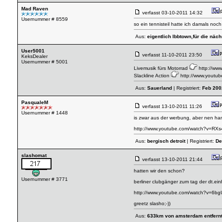
Mad Raven
verfasst
03-10-2011 14:32
Usernummer # 8559
so ein tennisteil hatte ich damals no
Aus:
eigentlich Ibbtown,für die näc
User5001
verfasst
11-10-2011 23:50
KeksDealer
Usernummer # 5001
Livemusik fürs Motorrad
http://w
Slackline Action
http://www.youtu
Aus:
Sauerland
| Registriert:
Feb 200
PasqualeM
verfasst
13-10-2011 11:26
Usernummer # 1448
is zwar aus der werbung, aber nen ha
http://www.youtube.com/watch?v=RX
Aus:
bergisch detroit
| Registriert:
De
slashomat
verfasst
13-10-2011 21:44
hatten wir den schon?
Usernummer # 3771
berliner clubgänger zum tag der dt.einh
http://www.youtube.com/watch?v=6bg
greetz slasho;-))
Aus:
633km von amsterdam entfern