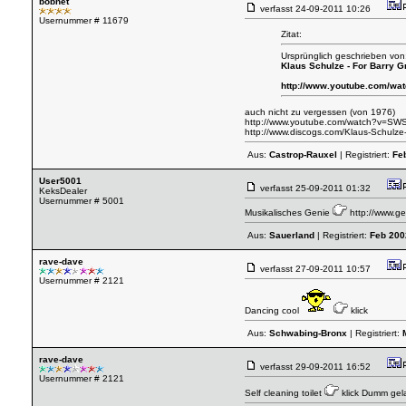
bobnet
verfasst
24-09-2011 10:26
Usernummer # 11679
Zitat:
Ursprünglich geschrieben von
Klaus Schulze - For Barry G
http://www.youtube.com/wa
auch nicht zu vergessen (von 1976)
http://www.youtube.com/watch?v=SWS
http://www.discogs.com/Klaus-Schul
Aus:
Castrop-Rauxel
| Registriert:
Fe
User5001
verfasst
25-09-2011 01:32
KeksDealer
Usernummer # 5001
Musikalisches Genie
http://www.ge
Aus:
Sauerland
| Registriert:
Feb 200
rave-dave
verfasst
27-09-2011 10:57
Usernummer # 2121
Dancing cool
klick
Aus:
Schwabing-Bronx
| Registriert:
rave-dave
verfasst
29-09-2011 16:52
Usernummer # 2121
Self cleaning toilet
klick
Dumm gela