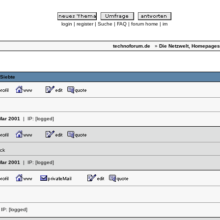
login
|
register
|
Suche
|
FAQ
|
forum home
|
im
technoforum.de
»
Die Netzwelt, Homepages
 Siebte
Mar 2001
| IP:
[logged]
ick
Mar 2001
| IP:
[logged]
IP:
[logged]