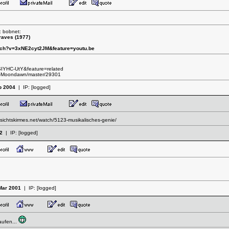
: bobnet:
raves (1977)
tch?v=3xNE2cyt2JM&feature=youtu.be
IYHC-UtY&feature=related
ze-Moondawn/master/29301
b 2004
| IP:
[logged]
sichtskirmes.net/watch/5123-musikalisches-genie/
2
| IP:
[logged]
Mar 2001
| IP:
[logged]
ufen...