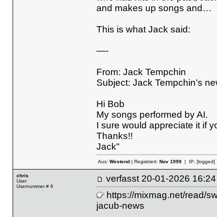
and makes up songs and…
This is what Jack said:
—-
From: Jack Tempchin
Subject: Jack Tempchin’s 
Hi Bob
My songs performed by AI.
I sure would appreciate it if yo
Thanks!!
Jack"
Aus:
Westend
| Registriert:
Nov 1999
| IP:
[logged]
chris
verfasst
20-01-2026 16
User
Usernummer # 6
https://mixmag.net/read/s
jacub-news