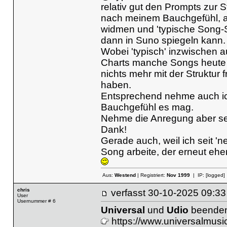
relativ gut den Prompts zur S
nach meinem Bauchgefühl, a
widmen und 'typische Song-S
dann in Suno spiegeln kann.
Wobei 'typisch' inzwischen au
Charts manche Songs heute 
nichts mehr mit der Struktur 
haben.
Entsprechend nehme auch ich
Bauchgefühl es mag.
Nehme die Anregung aber seh
Dank!
Gerade auch, weil ich seit '
Song arbeite, der erneut ehe
Aus:
Westend
| Registriert:
Nov 1999
| IP:
[logged]
chris
verfasst
30-10-2025 09
User
Usernummer # 6
Universal
und
Udio
beenden 
https://www.universalmus