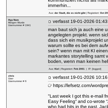
kommuniziert nichts als mar
immerhin...
Aus:
der Stadt, die es nicht gibt
| Registriert:
Oct 20
Hyp Nom
verfasst
19-01-2026 01
Morgen Wurde
Usernummer # 1941
man baut sich ja auch eine u
angelegten projekt. wenn sich
dass sich ein musikprojekt un
warum sollte es bei dem auf
sein? wenn man mit KI einen
markantes storytelling samt 
boden, wenn man keinen hehl 
Aus:
Kiel
| Registriert:
Feb 2001
| IP:
[logged]
chris
verfasst
19-01-2026 10
User
Usernummer # 6
https://lefsetz.com/wordp
"Last week I got this e-mail
Easy Feeling” and co-wrote “
who had hits in the past, Jack