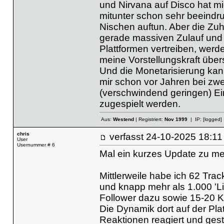
und Nirvana auf Disco hat mi
mitunter schon sehr beeindru
Nischen auftun. Aber die Z
gerade massiven Zulauf und 
Plattformen vertreiben, werde
meine Vorstellungskraft über
Und die Monetarisierung kann
mir schon vor Jahren bei zwei
(verschwindend geringen) Ei
zugespielt werden.
Aus:
Westend
| Registriert:
Nov 1999
| IP:
[logged]
chris
verfasst
24-10-2025 18
User
Usernummer # 6
Mal ein kurzes Update zu m
Mittlerweile habe ich 62 Trac
und knapp mehr als 1.000 'L
Follower dazu sowie 15-20 
Die Dynamik dort auf der Plat
Reaktionen reagiert und gest