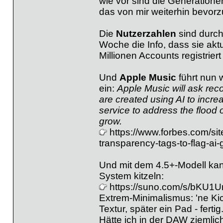
wie vor sind die Generationen
das von mir weiterhin bevorz
Die
Nutzerzahlen
sind durcha
Woche die Info, dass sie akt
Millionen Accounts registrier
Und
Apple Music
führt nun 
ein:
Apple Music will ask reco
are created using AI to increa
service to address the flood
grow.
https://www.forbes.com/si
transparency-tags-to-flag-ai
Und mit dem 4.5+-Modell ka
System kitzeln:
https://suno.com/s/bKU1U
Extrem-Minimalismus: 'ne Kick
Textur, später ein Pad - fertig
Hätte ich in der DAW ziemlic