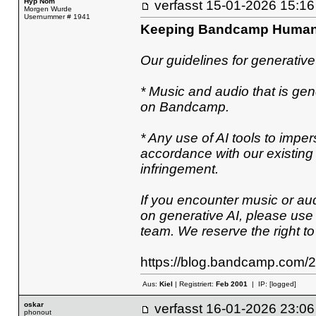
Hyp Nom
verfasst
15-01-2026 15
Morgen Wurde
Usernummer # 1941
Keeping Bandcamp Huma
Our guidelines for generative
* Music and audio that is gene
on Bandcamp.
* Any use of AI tools to impers
accordance with our existing 
infringement.
If you encounter music or aud
on generative AI, please use o
team. We reserve the right t
https://blog.bandcamp.com
Aus:
Kiel
| Registriert:
Feb 2001
| IP:
[logged]
oskar
verfasst
16-01-2026 23
phonout