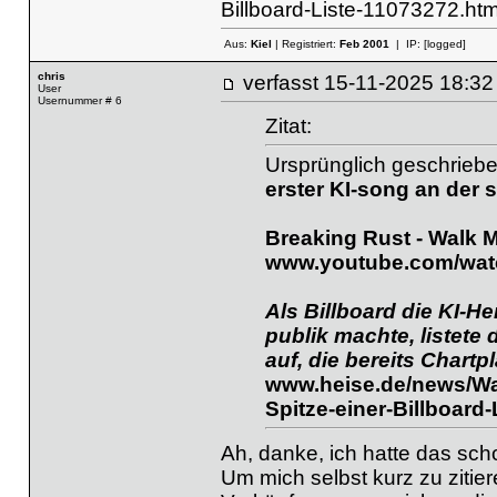
Billboard-Liste-11073272.htm
Aus:
Kiel
| Registriert:
Feb 2001
| IP:
[logged]
chris
verfasst
15-11-2025 18
User
Usernummer # 6
Zitat:
Ursprünglich geschrieb
erster KI-song an der sp
Breaking Rust - Walk 
www.youtube.com/wat
Als Billboard die KI-
publik machte, listete
auf, die bereits Chartp
www.heise.de/news/Wal
Spitze-einer-Billboard
Ah, danke, ich hatte das sch
Um mich selbst kurz zu zitier