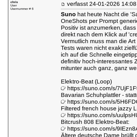
chris
verfasst
24-01-2026 14
User
Usernummer # 6
Suno
hat heute Nacht die 'S
OneShots per Prompt generie
Positiv ist anzumerken, dass
direkt nach dem Klick auf 'cr
Vermutlich muss man die Art
Tests waren nicht exakt zie
ich auf die Schnelle eingetipp
definitiv hoch-interessantes
mitunter auch ganz, ganz we
Elektro-Beat (Loop)
https://suno.com/s/7UjF1
Bavarian Schuhplattler - sta
https://suno.com/s/5H6F
Filtered french house jazzy 
https://suno.com/s/uulp
Bitcrush 808 Elektro-Beat:
https://suno.com/s/9IEz
Ältere deutsche Dame brüllt