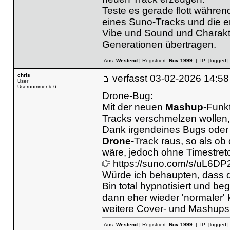
Teste es gerade flott währe
eines Suno-Tracks und die ers
Vibe und Sound und Charakte
Generationen übertragen.
Aus:
Westend
| Registriert:
Nov 1999
| IP:
[logged]
chris
verfasst
03-02-2026 14
User
Usernummer # 6
Drone-Bug:
Mit der neuen
Mashup
-Funkt
Tracks verschmelzen wollen
Dank irgendeines Bugs oder 
Drone
-Track raus, so als o
wäre, jedoch ohne Timestretc
https://suno.com/s/uL6DP
Würde ich behaupten, dass da
Bin total hypnotisiert und b
dann eher wieder 'normaler' kl
weitere Cover- und Mashups 
Aus:
Westend
| Registriert:
Nov 1999
| IP:
[logged]