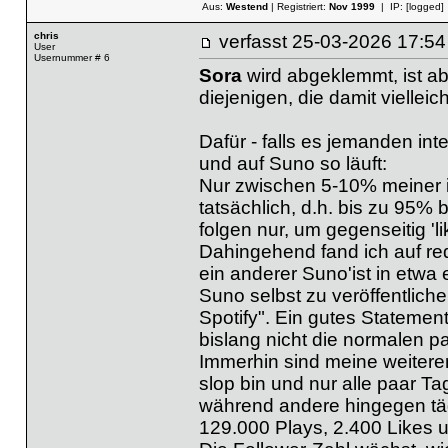
Aus:
Westend
| Registriert:
Nov 1999
| IP:
[logged]
chris
verfasst
25-03-2026 17
User
Usernummer # 6
Sora
wird abgeklemmt, ist abe
diejenigen, die damit viellei
Dafür - falls es jemanden inte
und auf Suno so läuft:
Nur zwischen 5-10% meiner 
tatsächlich, d.h. bis zu 95% 
folgen nur, um gegenseitig '
Dahingehend fand ich auf red
ein anderer Suno'ist in etwa
Suno selbst zu veröffentlich
Spotify". Ein gutes Statement
bislang nicht die normalen pa
Immerhin sind meine weiteren 
slop bin und nur alle paar T
während andere hingegen tägl
129.000 Plays, 2.400 Likes 