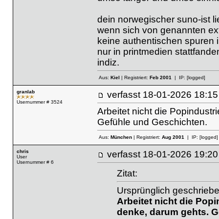
dein norwegischer suno-ist lie
wenn sich von genannten exte
keine authentischen spuren i
nur in printmedien stattfande
indiz.
Aus:
Kiel
| Registriert:
Feb 2001
| IP:
[logged]
granlab
verfasst
18-01-2026 18
Usernummer # 3524
Arbeitet nicht die Popindust
Gefühle und Geschichten.
Aus:
München
| Registriert:
Aug 2001
| IP:
[logged]
chris
verfasst
18-01-2026 19
User
Usernummer # 6
Zitat:
Ursprünglich geschriebe
Arbeitet nicht die Pop
denke, darum gehts. G