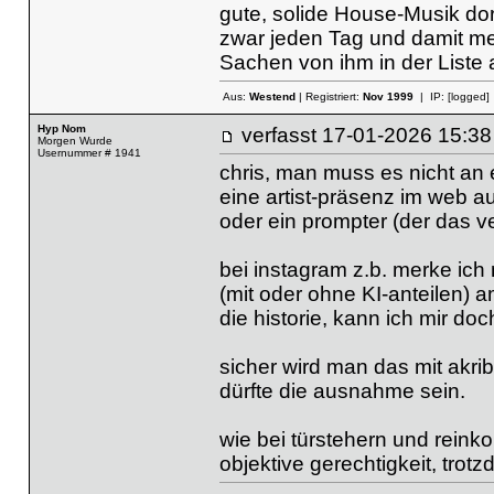
gute, solide House-Musik dort
zwar jeden Tag und damit me
Sachen von ihm in der Liste 
Aus:
Westend
| Registriert:
Nov 1999
| IP:
[logged]
Hyp Nom
verfasst
17-01-2026 15
Morgen Wurde
Usernummer # 1941
chris, man muss es nicht an 
eine artist-präsenz im web a
oder ein prompter (der das ve
bei instagram z.b. merke ich 
(mit oder ohne KI-anteilen) a
die historie, kann ich mir doc
sicher wird man das mit akri
dürfte die ausnahme sein.
wie bei türstehern und reink
objektive gerechtigkeit, trot