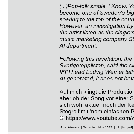
(...)Pop-folk single ‘I Know, 
become one of Sweden's bigge
soaring to the top of the count
However, an investigation by
the artist listed as the singl
music marketing company Stel
AI department.
Following this revelation, the
Sverigetopplistan, said the sin
IFPI head Ludvig Werner tellin
AI-generated, it does not have t
Auf mich klingt die Produktio
aber ob der Song vor einer St
sich wohl aktuell noch der 
Stegreif mit 'nem einfachen
https://www.youtube.com
Aus:
Westend
| Registriert:
Nov 1999
| IP:
[logged]