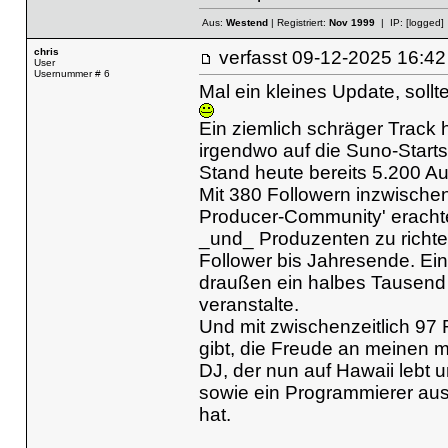
Aus:
Westend
| Registriert:
Nov 1999
| IP:
[logged]
chris
verfasst
09-12-2025 16
User
Usernummer # 6
Mal ein kleines Update, sollt
Ein ziemlich schräger Track 
irgendwo auf die Suno-Startsei
Stand heute bereits 5.200 Au
Mit 380 Followern inzwischen 
Producer-Community' erachte
_und_ Produzenten zu richten
Follower bis Jahresende. Ein
draußen ein halbes Tausend 
veranstalte.
Und mit zwischenzeitlich 97 
gibt, die Freude an meinen m
DJ, der nun auf Hawaii lebt
sowie ein Programmierer au
hat.