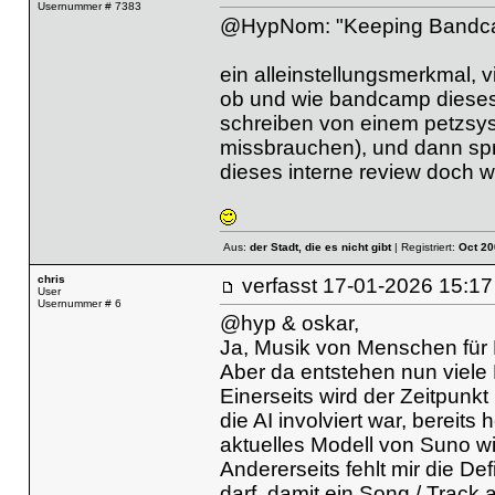
Usernummer # 7383
@HypNom: "Keeping Band
ein alleinstellungsmerkmal, v
ob und wie bandcamp dieses ve
schreiben von einem petzsys
missbrauchen), und dann spr
dieses interne review doch wi
Aus:
der Stadt, die es nicht gibt
| Registriert:
Oct 20
chris
verfasst
17-01-2026 15
User
Usernummer # 6
@hyp & oskar,
Ja, Musik von Menschen für 
Aber da entstehen nun viele
Einerseits wird der Zeitpun
die AI involviert war, bereits
aktuelles Modell von Suno 
Andererseits fehlt mir die Def
darf, damit ein Song / Track 