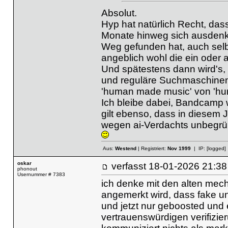
Absolut.
Hyp hat natürlich Recht, das
Monate hinweg sich ausdenkt,
Weg gefunden hat, auch selbs
angeblich wohl die ein oder 
Und spätestens dann wird's
und reguläre Suchmaschinen 
'human made music' von 'hu
Ich bleibe dabei, Bandcamp 
gilt ebenso, dass in diesem J
wegen ai-Verdachts unbegrün
Aus:
Westend
| Registriert:
Nov 1999
| IP:
[logged]
oskar
verfasst
18-01-2026 21
phonout
Usernummer # 7383
ich denke mit den alten mech
angemerkt wird, dass fake u
und jetzt nur geboosted und 
vertrauenswürdigen verifizi