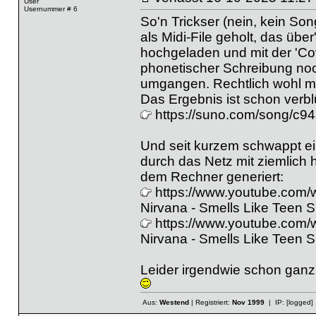
User
Usernummer # 6
So'n Trickser (nein, kein So
als Midi-File geholt, das übe
hochgeladen und mit der 'Cov
phonetischer Schreibung noc
umgangen. Rechtlich wohl m
Das Ergebnis ist schon verbl
https://suno.com/song/c
Und seit kurzem schwappt ei
durch das Netz mit ziemlich 
dem Rechner generiert:
https://www.youtube.com
Nirvana - Smells Like Teen Sp
https://www.youtube.com
Nirvana - Smells Like Teen S
Leider irgendwie schon ganz 
Aus:
Westend
| Registriert:
Nov 1999
| IP:
[logged]