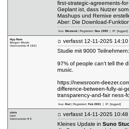
first-strategic-agreements-fo
Geplant ist, dass Nutzer somi
Mashups und Remixe erstelle
Aber: Die Download-Funktion 
Aus:
Westend
| Registriert:
Nov 1999
| IP:
[logged]
Hyp Nom
verfasst
12-11-2025 14
Morgen Wurde
Usernummer # 1941
Studie mit 9000 Teilnehmern
97% of people can’t tell the
music.
https://newsroom-deezer.com/
difference-between-fully-ai
transparency-and-fair ness-for
Aus:
Kiel
| Registriert:
Feb 2001
| IP:
[logged]
chris
verfasst
14-11-2025 10
User
Usernummer # 6
Kleines Update in
Suno Stu