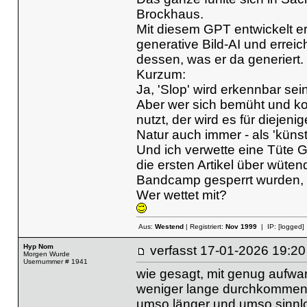
Brockhaus.
Mit diesem GPT entwickelt er
generative Bild-AI und erreic
dessen, was er da generiert.
Kurzum:
Ja, 'Slop' wird erkennbar sei
Aber wer sich bemüht und ko
nutzt, der wird es für dieje
Natur auch immer - als 'künstl
Und ich verwette eine Tüte 
die ersten Artikel über wüte
Bandcamp gesperrt wurden, 
Wer wettet mit?
Aus:
Westend
| Registriert:
Nov 1999
| IP:
[logged]
Hyp Nom
verfasst
17-01-2026 19
Morgen Wurde
Usernummer # 1941
wie gesagt, mit genug aufwa
weniger lange durchkommen (j
umso länger und umso sinnlo