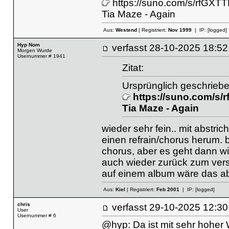
https://suno.com/s/rfGX
Tia Maze - Again
Aus:
Westend
| Registriert:
Nov 1999
| IP:
[logged]
Hyp Nom
verfasst
28-10-2025 18
Morgen Wurde
Usernummer # 1941
Zitat:
Ursprünglich geschrieben
https://suno.com/s
Tia Maze - Again
wieder sehr fein.. mit abstric
einen refrain/chorus herum. 
chorus, aber es geht dann wi
auch wieder zurück zum vers
auf einem album wäre das a
Aus:
Kiel
| Registriert:
Feb 2001
| IP:
[logged]
chris
verfasst
29-10-2025 12
User
Usernummer # 6
@hyp: Da ist mit sehr hoher W