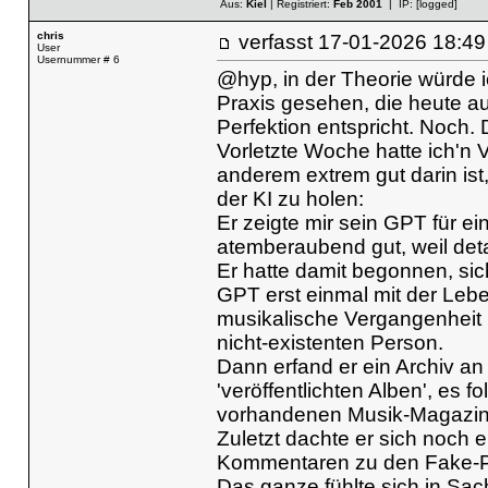
Aus:
Kiel
| Registriert:
Feb 2001
| IP:
[logged]
chris
verfasst
17-01-2026 18
User
Usernummer # 6
@hyp, in der Theorie würde i
Praxis gesehen, die heute au
Perfektion entspricht. Noch.
Vorletzte Woche hatte ich'n 
anderem extrem gut darin is
der KI zu holen:
Er zeigte mir sein GPT für ei
atemberaubend gut, weil detail
Er hatte damit begonnen, si
GPT erst einmal mit der Lebe
musikalische Vergangenheit 
nicht-existenten Person.
Dann erfand er ein Archiv an
'veröffentlichten Alben', es 
vorhandenen Musik-Magazin
Zuletzt dachte er sich noch 
Kommentaren zu den Fake-P
Das ganze fühlte sich in Sac