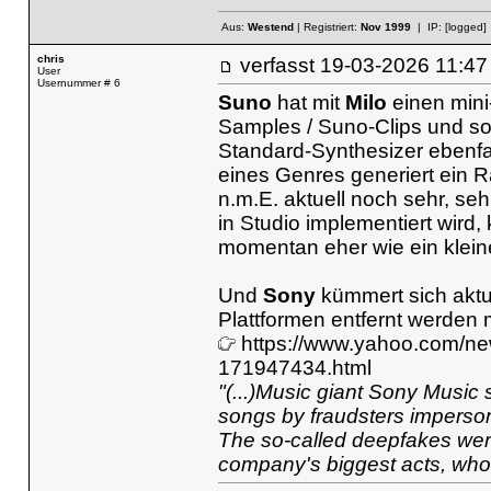
Aus:
Westend
| Registriert:
Nov 1999
| IP:
[logged]
chris
verfasst
19-03-2026 11
User
Usernummer # 6
Suno
hat mit
Milo
einen mini
Samples / Suno-Clips und sog
Standard-Synthesizer ebenfal
eines Genres generiert ein R
n.m.E. aktuell noch sehr, seh
in Studio implementiert wird, 
momentan eher wie ein klein
Und
Sony
kümmert sich aktu
Plattformen entfernt werden
https://www.yahoo.com/ne
171947434.html
"(...)Music giant Sony Music
songs by fraudsters impersona
The so-called deepfakes were
company's biggest acts, who