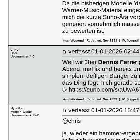
Da die bisherigen Modelle '
Warner-Music-Material einges
mich die kurze Suno-Ära vorb
generiert vornehmlich massen
zu bewerten ist.
Aus:
Westend
| Registriert:
Nov 1999
| IP:
[logged]
chris
verfasst
01-01-2026 02
User
Usernummer # 6
Weil wir über
Dennis Ferrer
g
Abend, mal fix und bereits u
simplen, deftigen Banger zu 
das Ding fegt mich gerade 
https://suno.com/s/aUwA
Aus:
Westend
| Registriert:
Nov 1999
| IP:
[logged]
Hyp Nom
verfasst
01-01-2026 15
Morgen Wurde
Usernummer # 1941
@chris
ja, wieder ein hammer-ergebn