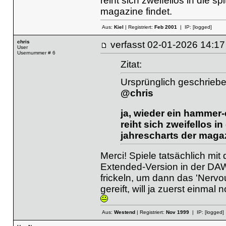
reiht sich zweifellos in die 
magazine findet.
Aus:
Kiel
| Registriert:
Feb 2001
| IP:
[logged]
chris
verfasst
02-01-2026 14
User
Usernummer # 6
Zitat:
Ursprünglich geschrieb
@chris
ja, wieder ein hammer-
reiht sich zweifellos i
jahrescharts der magaz
Merci! Spiele tatsächlich mi
Extended-Version in der DAW
frickeln, um dann das 'Nervo
gereift, will ja zuerst einma
Aus:
Westend
| Registriert:
Nov 1999
| IP:
[logged]