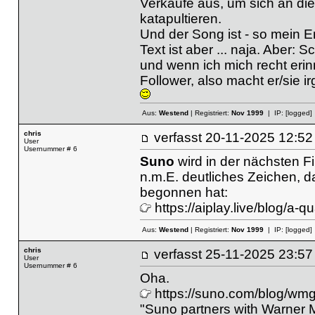
Verkäufe aus, um sich an die
katapultieren.
Und der Song ist - so mein 
Text ist aber ... naja. Aber
und wenn ich mich recht erinn
Follower, also macht er/sie i
Aus:
Westend
| Registriert:
Nov 1999
| IP:
[logged]
chris
verfasst
20-11-2025 12
User
Usernummer # 6
Suno
wird in der nächsten F
n.m.E. deutliches Zeichen, da
begonnen hat:
https://aiplay.live/blog/a-q
Aus:
Westend
| Registriert:
Nov 1999
| IP:
[logged]
chris
verfasst
25-11-2025 23
User
Usernummer # 6
Oha.
https://suno.com/blog/wmg
"Suno partners with Warner Mu