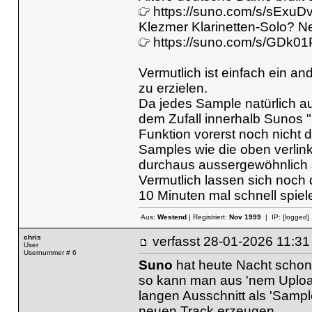
https://suno.com/s/sExuD
Klezmer Klarinetten-Solo? Ne
https://suno.com/s/GDk
Vermutlich ist einfach ein 
zu erzielen.
Da jedes Sample natürlich au
dem Zufall innerhalb Sunos "
Funktion vorerst noch nicht 
Samples wie die oben verlink
durchaus aussergewöhnlich 
Vermutlich lassen sich noch d
10 Minuten mal schnell spiele
Aus:
Westend
| Registriert:
Nov 1999
| IP:
[logged]
chris
verfasst
28-01-2026 11
User
Usernummer # 6
Suno
hat heute Nacht schon 
so kann man aus 'nem Upload
langen Ausschnitt als 'Sampl
neuen Track erzeugen.