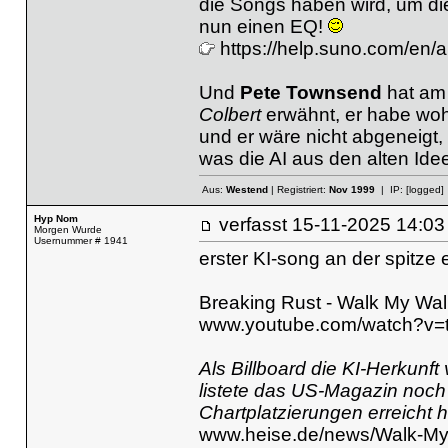
die Songs haben wird, um di
nun einen EQ!
https://help.suno.com/en/a
Und
Pete Townsend
hat am
Colbert
erwähnt, er habe wohl
und er wäre nicht abgeneigt,
was die AI aus den alten Ide
Aus:
Westend
| Registriert:
Nov 1999
| IP:
[logged]
Hyp Nom
verfasst
15-11-2025 14
Morgen Wurde
Usernummer # 1941
erster KI-song an der spitze ei
Breaking Rust - Walk My Wal
www.youtube.com/watch?v=
Als Billboard die KI-Herkun
listete das US-Magazin noch w
Chartplatzierungen erreicht 
www.heise.de/news/Walk-My-W