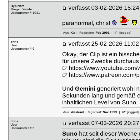
Hyp Nom
verfasst
03-02-2026 15
Morgen Wurde
Usernummer # 1941
paranormal, chris!
Aus:
Kiel
| Registriert:
Feb 2001
| IP:
[logged]
chris
verfasst
25-02-2026 11
User
Usernummer # 6
Okay, der Clip ist ein bissche
für unsere Zwecke durchaus 
https://www.youtube.c
https://www.patreon.com/
Und
Gemini
generiert wohl n
Sekunden lang und gemäß er
inhaltlichen Level von Suno.
Aus:
Westend
| Registriert:
Nov 1999
| IP:
[logged]
chris
verfasst
07-03-2026 20
User
Usernummer # 6
Suno
hat seit dieser Woche