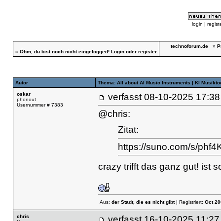
login
|
regist
technoforum.de
»
P
»
Öhm, du bist noch nicht eingelogged!
Login
oder
register
Autor
Thema: All about AI Music Instruments | KI Musikt
oskar
verfasst
08-10-2025 17
phonout
Usernummer # 7383
@chris:
Zitat:
https://suno.com/s/p
crazy trifft das ganz gut! is
Aus:
der Stadt, die es nicht gibt
| Registriert:
Oct 20
chris
verfasst
16-10-2025 11