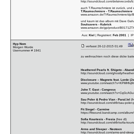
http://soundcloud.com/delsinrecords/b
auch T.Raumschmiere ist zurück, und
T.Raumschmiere - T.Raumschmiere
www.amazon.de/T-Raumschmiere/dp
und kaum ist das album mit Dave Gahan
Soulsavers - Kubrick
www.amazon.de/gp/product/B0171Z
Aus:
Kiel
| Registriert:
Feb 2001
| IP
Hyp Nom
verfasst
26-12-2015 01:49
Morgen Wurde
Usernummer # 1941
zu weihnachten noch diese dicke batte
Heathered Pearls ft. Shigeto - Aban
http://soundcloud.com/ghostly/heather
Disclosure – Magnets feat. Lorde (
www.youtube.com/watch?v=KPMHfvj9
John T. Gast - Congress
www.youtube.com/watch?v=CqGcAGu
Sau Poler & Pedro Vian - Paral.lel
(fr
http://soundcloud.com/xlr8r/sau-poler-p
Fit Siegel - Carmine
https://fitsound.bandcamp.com/album/f
Sofia Kourtesis - Fresia
(free dl)
http://soundcloud.com/xlr8r/sofia-kourte
Arms and Sleeper - Neoteen
http://soundcloud.com/arms-and-slee