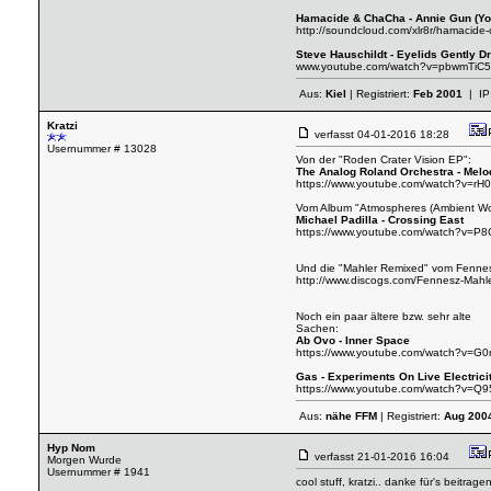
Hamacide & ChaCha - Annie Gun (Yo
http://soundcloud.com/xlr8r/hamacide
Steve Hauschildt - Eyelids Gently 
www.youtube.com/watch?v=pbwmTiC
Aus:
Kiel
| Registriert:
Feb 2001
| IP
Kratzi
verfasst
04-01-2016 18:28
Usernummer # 13028
Von der "Roden Crater Vision EP":
The Analog Roland Orchestra - Melo
https://www.youtube.com/watch?v=rH
Vom Album "Atmospheres (Ambient Wor
Michael Padilla - Crossing East
https://www.youtube.com/watch?v=P
Und die "Mahler Remixed" vom Fennesz
http://www.discogs.com/Fennesz-Mahl
Noch ein paar ältere bzw. sehr alte
Sachen:
Ab Ovo - Inner Space
https://www.youtube.com/watch?v=G0r
Gas - Experiments On Live Electrici
https://www.youtube.com/watch?v=
Aus:
nähe FFM
| Registriert:
Aug 200
Hyp Nom
verfasst
21-01-2016 16:04
Morgen Wurde
Usernummer # 1941
cool stuff, kratzi.. danke für's beitragen