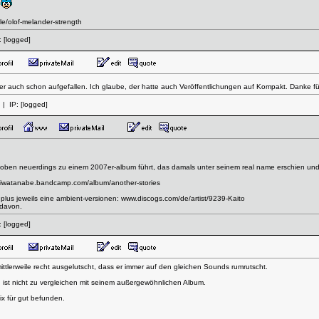
l
le/olof-melander-strength
:
[logged]
früher auch schon aufgefallen. Ich glaube, der hatte auch Veröffentlichungen auf Kompakt. Danke f
| IP:
[logged]
oben neuerdings zu einem 2007er-album führt, das damals unter seinem real name erschien und
shiwatanabe.bandcamp.com/album/another-stories
 plus jeweils eine ambient-versionen:
www.discogs.com/de/artist/9239-Kaito
 davon.
:
[logged]
es mittlerweile recht ausgelutscht, dass er immer auf den gleichen Sounds rumrutscht.
, ist nicht zu vergleichen mit seinem außergewöhnlichen Album.
ix für gut befunden.