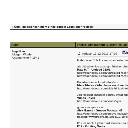
»
Öhm, du bist noch nicht eingelogged!
Login
oder
register
Autor
Thema: Atmospheric Electrix Vol.18 -
Hyp Nom
verfasst
15-12-2015 17:59
Morgen Wurde
Usernummer # 1941
finde diese Rob Acid-nummer leider ziem
als old-schoolige atmosphärische rohe
Raw M.T - Untitled 02/01
http://soundcloud.com/unrelated-record
http://soundcloud.com/unrelated-record
Burial-infizierter four-to-the-floor
Niels Ninias - What have we done
(fr
http://soundcloud.com/niels-binias/nie
Jon Hopkins-mäßiger bohrer, etwas füll
Vimes - Kyra
http://soundcloud.com/vimes/kyra
guter atmo-podcast
Alex Banks - Groove Podcast 47
http://soundcloud.com/groove-magazi
tracklist:
www.groove.de/2015/10/15/al
B12 ist nach 7 jahren mit zwei neuen 
B12 - Orbiting Souls