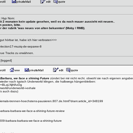
n: Hyp Nom:
seit 2 monaten kein update gesehen, weil es da noch mauer aussieht mit neuem..
 posten, bitte.
r der rubrik 'was neues von alten bekannten' (Moby / RMB).
 gut hörbar ist, habe ich hier verbraten>>>
election17-muziq-de-separee-8
eue Tracks zu erwähnen.
:
[logged]
Barbara, we face a shining Future
zündet bei mir nicht recht. obwohl sie nach eigenen angaben
 wieder nach typisch Underworld klingen, die halbwegs hängenbleiben:
?v=BLqLNjHAxOg
world/underworld-i-exhale
's auch dazu)
iemals-trennen-hoechstens-pausieren.807.de.html?dram:article_id=348199
rbara-barbara-we-face-a-shining-future-review
1509-barbara-barbara-we-face-a-shining-future