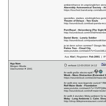
ambient/trance im ursprünglichen sin
Abereiddy Astronomical Society - A
https://touched.bandcamp.com/album/
spezielles, starkes, eindringliches ger
Theatre of Delays - Two Souls
http://soundcloud.com/bad-panda-recor
Port-Royal - Heisenberg (The Sight 
http://soundcloud.com/n5md/heisenber
Daniel Bortz - Lonely Soldier
http://soundcloud.com/pastamusik/danie
ja ist denn schon sommer? Giorgio Mor
Palms Trax - Cloud City
www.youtube.com/watch?v=CvzoUdiL
Aus:
Kiel
| Registriert:
Feb 2001
| IP
Hyp Nom
verfasst
12-03-2016 14:12
Morgen Wurde
Usernummer # 1941
ihr wollt große electro-epik?
Woob - Mass Distraction (Extended 1
https://soundcloud.com/woob/mass-dis
ihr wollt eine rave-legende zurück? R
Rolf Maier Bode - Foundation
www.youtube.com/watch?v=YhPFQi
http://soundcloud.com/rolf-maier-bode/
ihr wollt 4 stunden Moby-ambient für la
Moby - Long Ambients 1: Calm. Slee
http://shop.littlepinerestaurant.com/co