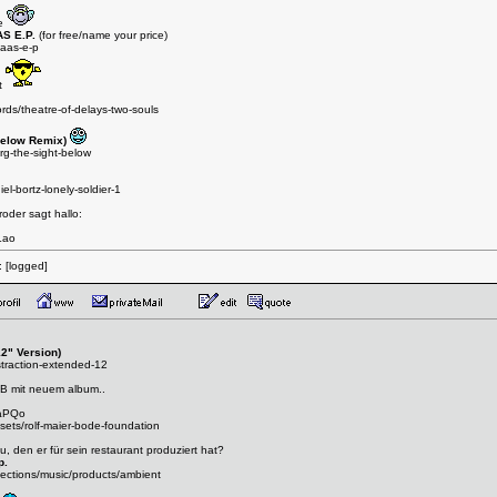
ne
AS E.P.
(for free/name your price)
aas-e-p
ät
ds/theatre-of-delays-two-souls
Below Remix)
g-the-sight-below
l-bortz-lonely-soldier-1
oder sagt hallo:
Lao
:
[logged]
2" Version)
traction-extended-12
MB mit neuem album..
MaPQo
sets/rolf-maier-bode-foundation
u, den er für sein restaurant produziert hat?
p.
llections/music/products/ambient