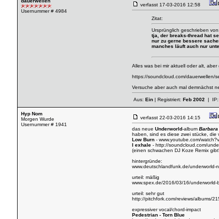
dauerwellen
verfasst
17-03-2016 12:58
Usernummer # 4984
Zitat:
Ursprünglich geschrieben vo
tja, der breaks-thread hat 
nur zu gerne bessere sachen
manches läuft auch nur unte
Alles was bei mir aktuell oder alt, aber
https://soundcloud.com/dauerwellen/s
Versuche aber auch mal demnächst n
Aus:
Ein
| Registriert:
Feb 2002
| IP
Hyp Nom
verfasst
22-03-2016 14:15
Morgen Wurde
Usernummer # 1941
das neue
Underworld
-album
Barbara 
haben, sind es diese zwei stücke, die
Low Burn
-
www.youtube.com/watch
I exhale
-
http://soundcloud.com/under
(einen schwachen DJ Koze Remix gibt
hintergründe:
www.deutschlandfunk.de/underworld-n
urteil: mäßig
www.spex.de/2016/03/16/underworld-ba
urteil: sehr gut
http://pitchfork.com/reviews/albums/2
expressiver vocal/chord-impact
Pedestrian - Torn Blue