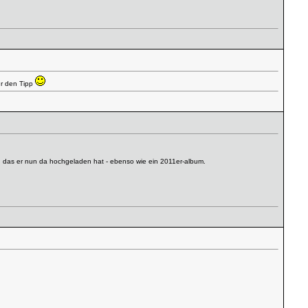
ür den Tipp
 das er nun da hochgeladen hat - ebenso wie ein 2011er-album.