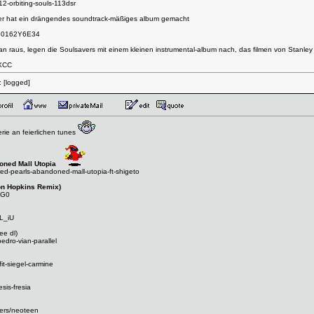
12-orbiting-souls-113dsr
 er hat ein drängendes soundtrack-mäßiges album gemacht
/B0162Y6E34
 raus, legen die Soulsavers mit einem kleinen instrumental-album nach, das filmen von Stanley 
TXCC
:
[logged]
rie an feierlichen tunes
doned Mall Utopia
ed-pearls-abandoned-mall-utopia-ft-shigeto
Jon Hopkins Remix)
tG0
L_iU
ee dl)
edro-vian-parallel
it-siegel-carmine
sis-fresia
pers/neoteen