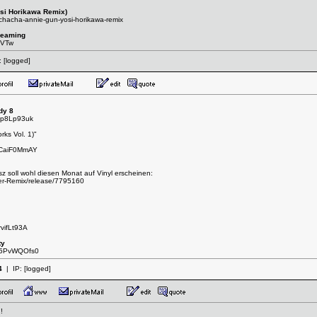
si Horikawa Remix)
-chacha-annie-gun-yosi-horikawa-remix
Dreaming
5VTw
:
[logged]
dy 8
0p8Lp93uk
ks Vol. 1)"
8CaiF0MmAY
 soll wohl diesen Monat auf Vinyl erscheinen:
er-Remix/release/7795160
vifLt93A
ty
Q95PvWQOfs0
4
| IP:
[logged]
!