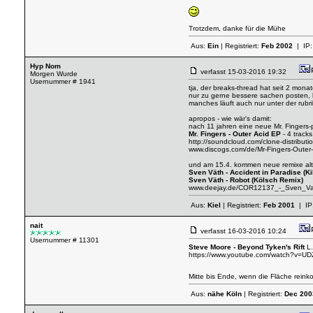
Trotzdem, danke für die Mühe
Aus:
Ein
| Registriert:
Feb 2002
| IP
Hyp Nom
verfasst
15-03-2016 19:32
Morgen Wurde
Usernummer # 1941
tja, der breaks-thread hat seit 2 mon
nur zu gerne bessere sachen posten, b
manches läuft auch nur unter der rubr
apropos - wie wär's damit:
nach 11 jahren eine neue Mr. Fingers-p
Mr. Fingers - Outer Acid EP
- 4 tracks
http://soundcloud.com/clone-distribut
www.discogs.com/de/Mr-Fingers-Outer
und am 15.4. kommen neue remixe alte
Sven Väth - Accident in Paradise (K
Sven Väth - Robot (Kölsch Remix)
www.deejay.de/COR12137_-_Sven_Va
Aus:
Kiel
| Registriert:
Feb 2001
| IP
nait
verfasst
16-03-2016 10:24
Usernummer # 11301
Steve Moore - Beyond Tyken's Rift
L.
https://www.youtube.com/watch?v=UD
Mitte bis Ende, wenn die Fläche rei
Aus:
nähe Köln
| Registriert:
Dec 200