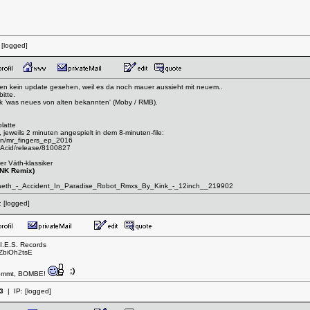
:
[logged]
aten kein update gesehen, weil es da noch mauer aussieht mit neuem..
itte.
ik 'was neues von alten bekannten' (Moby / RMB).
latte
, jeweils 2 minuten angespielt in dem 8-minuten-file:
ion/mr_fingers_ep_2016
-Acid/release/8100827
r Väth-klassiker
iNK Remix)
eth_-_Accident_In_Paradise_Robot_Rmxs_By_Kink_-_12inch__219902
:
[logged]
I.E.S. Records
ZbiOh2tsE
nkommt, BOMBE!
3
| IP:
[logged]