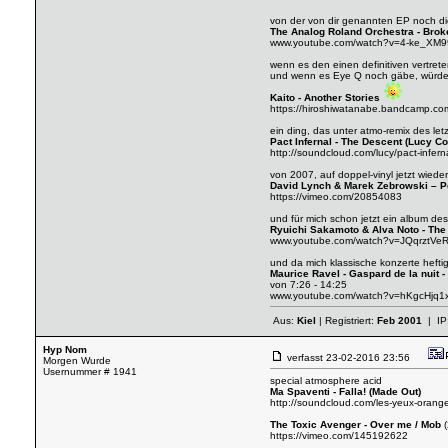
von der von dir genannten EP noch d
The Analog Roland Orchestra - Bro
www.youtube.com/watch?v=4-ke_XM9
wenn es den einen definitiven vertret
und wenn es Eye Q noch gäbe, würde 
Kaito - Another Stories
https://hiroshiwatanabe.bandcamp.co
ein ding, das unter atmo-remix des let
Pact Infernal - The Descent (Lucy C
http://soundcloud.com/lucy/pact-infern
von 2007, auf doppel-vinyl jetzt wieder
David Lynch & Marek Zebrowski – Po
https://vimeo.com/20854083
und für mich schon jetzt ein album de
Ryuichi Sakamoto & Alva Noto - The
www.youtube.com/watch?v=JQqrztV
und da mich klassische konzerte hefti
Maurice Ravel - Gaspard de la nuit - 
von 7:26 - 14:25
www.youtube.com/watch?v=hKgcHjq
Aus:
Kiel
| Registriert:
Feb 2001
| IP
Hyp Nom
verfasst
23-02-2016 23:56
Morgen Wurde
Usernummer # 1941
special atmosphere acid
Ma Spaventi - Falla! (Made Out)
http://soundcloud.com/les-yeux-orange
The Toxic Avenger - Over me / Mob
(
https://vimeo.com/145192622