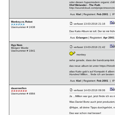
oder diesen hypermodern organic chil
Olof Melander - The Path
http://soundcloud.com/projectmooncirc
Aus:
Kiel
| Registriert:
Feb 2001
| IP
Monkey.vs.Robot
verfasst
13-03-2016 21:16
Usernummer # 2438
Das Kaito Album ist toll. Der ist mir 
Aus:
Erlangen
| Registriert:
Apr 2001
Hyp Nom
verfasst
13-03-2016 21:42
Morgen Wurde
Usernummer # 1941
monkey
sehe gerade, dass der bandcamp-link 
das neue album ist unter
https://hiro
alias Kaito gab's auf Kompakt 4 alben
Hundred Million...
finde ich am besten
Aus:
Kiel
| Registriert:
Feb 2001
| IP
dauerwellen
verfasst
14-03-2016 09:06
Usernummer # 4984
Ja ...Million war gut, jetzt finde ich 
Was Daniel Bortz auch jetzt produziert
@Hype, all deine Tipps durchgehört, n
Das war schon mal besser!