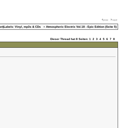
et)Labels: Vinyl, mp3s & CDs
»
Atmospheric Electrix Vol.18 - Epic Edition (Seite 5)
Dieser Thread hat 8 Seiten:
1
2
3
4
5
6
7
8