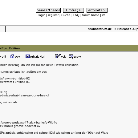
login
|
register
|
Suche
|
FAQ
|
forum home
|
im
technoforum.de
»
Releases & (n
 Epic Edition
lich beliebig. da lob ich mir die neue Hawtin-kollektion.
 tunes schlage ich außerdem vor:
s/raw-m-t-untitled-02
s/raw-m-t-untitled-01
ee dl)
ls-binias-what-have-we-done-free-dl
ig mit vocals
n/groove-podcast-47-alex-banks/s-WIb4e
ex-banks-groove-podcast-47
EPs zurück, sphärischer old-school IDM wie schon anfang der '90er auf Warp