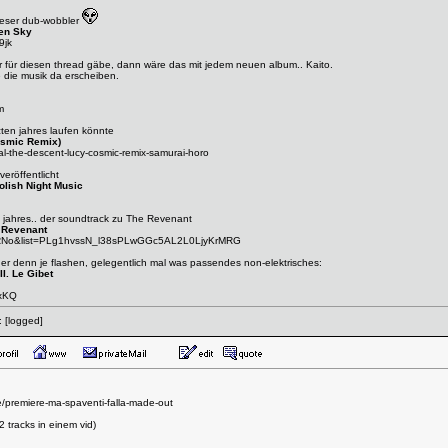
ieser dub-wobbler
ken Sky
9jk
er für diesen thread gäbe, dann wäre das mit jedem neuen album.. Kaito.
die musik da erscheiben.
m
zten jahres laufen könnte
osmic Remix)
al-the-descent-lucy-cosmic-remix-samurai-horo
veröffentlicht
lish Night Music
s jahres.. der soundtrack zu The Revenant
 Revenant
eRNo&list=PLg1hvssN_l38sPLwGGc5AL2L0LjyKrMRG
ger denn je flashen, gelegentlich mal was passendes non-elektrisches:
II. Le Gibet
1xKQ
:
[logged]
/premiere-ma-spaventi-falla-made-out
2 tracks in einem vid)