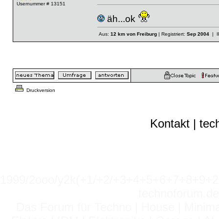
Usernummer # 13151
äh...ok
Aus:
12 km von Freiburg
| Registriert:
Sep 2004
| I
Druckversion
Kontakt
|
tec
1999/2ooo/y2k(+1/+2/+3+4+5+6+7+8+9
technoforum.de
Das Forum für Techno | House | Minima