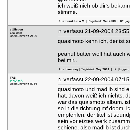
ich weiß nich ob dir's bekann
stimme.
Aus:
Frankfurt a.M.
| Registriert:
Mar 2003
| IP:
[lo
stijlleben
verfasst
21-09-2004 23
aka solar
Usernummer # 2680
quasimoto kenn ich, der ist s
peanut butter wolf hat auch 
bei mir..
Aus:
hamburg
| Registriert:
May 2001
| IP:
[logged]
TRB
verfasst
22-09-2004 07
Usernummer # 8756
quasimoto und madlib sind ei
hat, davon weiß ich nichts. 
war das quaismoto album. ist
so in die richtung mf doom. 
empfehlen. der titel ist soun
sein vorletztes werk zusamme
schiene. also madlib ist dur