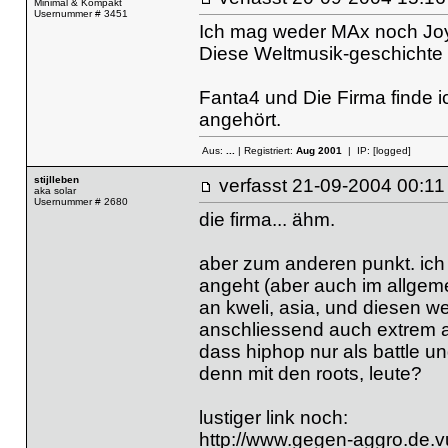
Minimal & Kompakt
Usernummer # 3451
Ich mag weder MAx noch Joy,
Diese Weltmusik-geschichte i
Fanta4 und Die Firma finde i
angehört.
Aus:
...
| Registriert:
Aug 2001
| IP:
[logged]
stijlleben
verfasst
21-09-2004 00
aka solar
Usernummer # 2680
die firma... ähm.
aber zum anderen punkt. ich 
angeht (aber auch im allgem
an kweli, asia, und diesen w
anschliessend auch extrem 
dass hiphop nur als battle u
denn mit den roots, leute?
lustiger link noch:
http://www.gegen-aggro.de.v