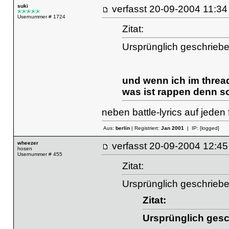
suki
verfasst
20-09-2004 11
Usernummer # 1724
Zitat:
Ursprünglich geschrieben
und wenn ich im thread
was ist rappen denn s
neben battle-lyrics auf jeden f
Aus:
berlin
| Registriert:
Jan 2001
| IP:
[logged]
wheezer
verfasst
20-09-2004 12
hosen
Usernummer # 455
Zitat:
Ursprünglich geschriebe
Zitat:
Ursprünglich gesch