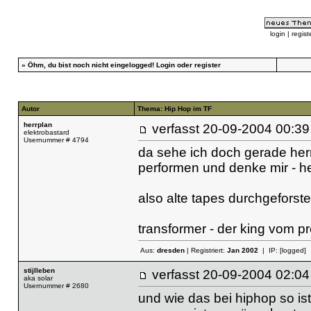
login
|
regist
»
Öhm, du bist noch nicht eingelogged!
Login
oder
register
Autor
Thema: Hip Hop im TF
herrplan
verfasst
20-09-2004 00
elektrobastard
Usernummer # 4794
da sehe ich doch gerade herr
performen und denke mir - he
also alte tapes durchgeforstet
transformer - der king vom p
Aus:
dresden
| Registriert:
Jan 2002
| IP:
[logged]
stijlleben
verfasst
20-09-2004 02
aka solar
Usernummer # 2680
und wie das bei hiphop so i