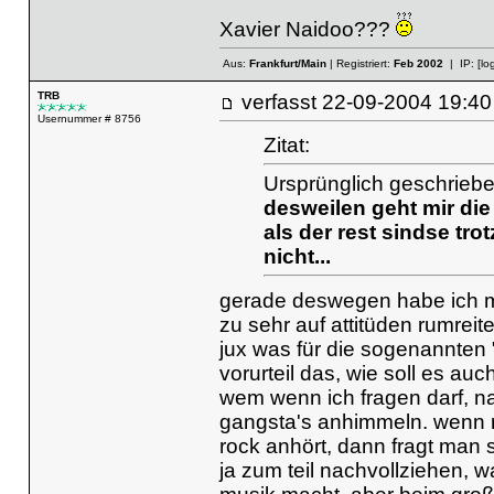
Xavier Naidoo???
Aus:
Frankfurt/Main
| Registriert:
Feb 2002
| IP:
[lo
TRB
verfasst
22-09-2004 19
Usernummer # 8756
Zitat:
Ursprünglich geschrieb
desweilen geht mir die 
als der rest sindse tr
nicht...
gerade deswegen habe ich m
zu sehr auf attitüden rumreit
jux was für die sogenannten "
vorurteil das, wie soll es a
wem wenn ich fragen darf, na
gangsta's anhimmeln. wenn m
rock anhört, dann fragt man s
ja zum teil nachvollziehen, wa