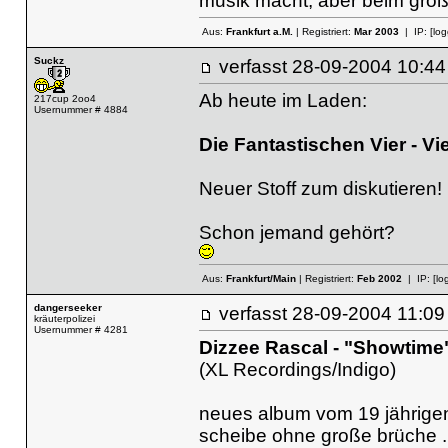
musik macht, aber beim großte
Aus:
Frankfurt a.M.
| Registriert:
Mar 2003
| IP:
[lo
Suckz
verfasst
28-09-2004 10
Ab heute im Laden:
217cup 2oo4
Usernummer # 4884
Die Fantastischen Vier - Vi
Neuer Stoff zum diskutieren!
Schon jemand gehört?
Aus:
Frankfurt/Main
| Registriert:
Feb 2002
| IP:
[lo
dangerseeker
verfasst
28-09-2004 11
kräuterpolizei
Usernummer # 4281
Dizzee Rascal - "Showtime
(XL Recordings/Indigo)
neues album vom 19 jährige
scheibe ohne große brüche ..