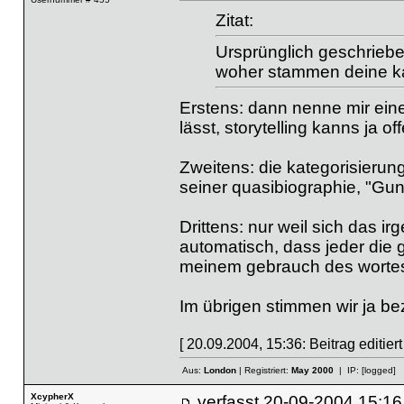
Zitat:
Ursprünglich geschriebe
woher stammen deine ka
Erstens: dann nenne mir eine 
lässt, storytelling kanns ja of
Zweitens: die kategorisieru
seiner quasibiographie, "Gu
Drittens: nur weil sich das ir
automatisch, dass jeder die gl
meinem gebrauch des wortes 
Im übrigen stimmen wir ja be
[ 20.09.2004, 15:36: Beitrag editier
Aus:
London
| Registriert:
May 2000
| IP:
[logged]
XcypherX
verfasst
20-09-2004 15