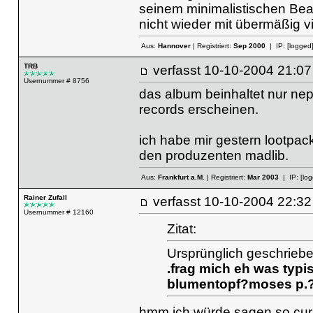
seinem minimalistischen Bea
nicht wieder mit übermäßig v
Aus:
Hannover
| Registriert:
Sep 2000
| IP:
[logged
TRB
verfasst
10-10-2004 21
Usernummer # 8756
das album beinhaltet nur nep
records erscheinen.
ich habe mir gestern lootpack
den produzenten madlib.
Aus:
Frankfurt a.M.
| Registriert:
Mar 2003
| IP:
[lo
Rainer Zufall
verfasst
10-10-2004 22
Usernummer # 12160
Zitat:
Ursprünglich geschrieben
.frag mich eh was typi
blumentopf?moses p.?
hmm ich würde sagen so curse