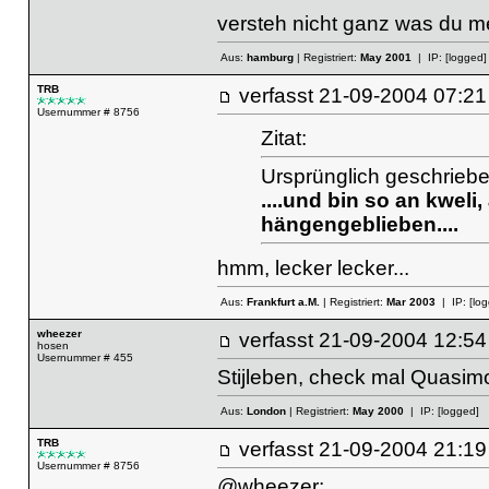
versteh nicht ganz was du mei
Aus:
hamburg
| Registriert:
May 2001
| IP:
[logged]
TRB
verfasst
21-09-2004 07
Usernummer # 8756
Zitat:
Ursprünglich geschrieben
....und bin so an kwel
hängengeblieben....
hmm, lecker lecker...
Aus:
Frankfurt a.M.
| Registriert:
Mar 2003
| IP:
[lo
wheezer
verfasst
21-09-2004 12
hosen
Usernummer # 455
Stijleben, check mal Quasimo
Aus:
London
| Registriert:
May 2000
| IP:
[logged]
TRB
verfasst
21-09-2004 21
Usernummer # 8756
@wheezer: