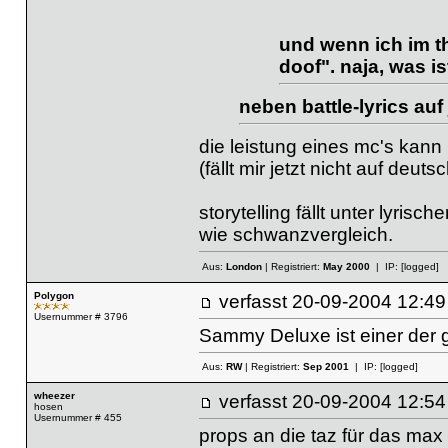
und wenn ich im t
doof". naja, was 
neben battle-lyrics auf 
die leistung eines mc's kann m
(fällt mir jetzt nicht auf deut
storytelling fällt unter lyris
wie schwanzvergleich.
Aus:
London
| Registriert:
May 2000
| IP:
[logged]
Polygon
verfasst
20-09-2004 12
Usernummer # 3796
Sammy Deluxe ist einer der 
Aus:
RW
| Registriert:
Sep 2001
| IP:
[logged]
wheezer
verfasst
20-09-2004 12
hosen
Usernummer # 455
props an die taz für das max 