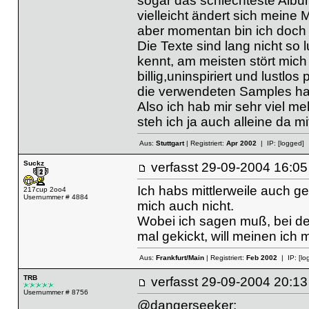
sogar das schlechteste Album
vielleicht ändert sich mein
aber momentan bin ich doch 
Die Texte sind lang nicht so 
kennt, am meisten stört mich
billig,uninspiriert und lustlo
die verwendeten Samples hat
Also ich hab mir sehr viel m
steh ich ja auch alleine da 
Aus:
Stuttgart
| Registriert:
Apr 2002
| IP:
[logged]
Suckz
verfasst
29-09-2004 16
Ich habs mittlerweile auch ge
217cup 2oo4
Usernummer # 4884
mich auch nicht.
Wobei ich sagen muß, bei den
mal gekickt, will meinen ich
Aus:
Frankfurt/Main
| Registriert:
Feb 2002
| IP:
[lo
TRB
verfasst
29-09-2004 20
Usernummer # 8756
@dangerseeker: