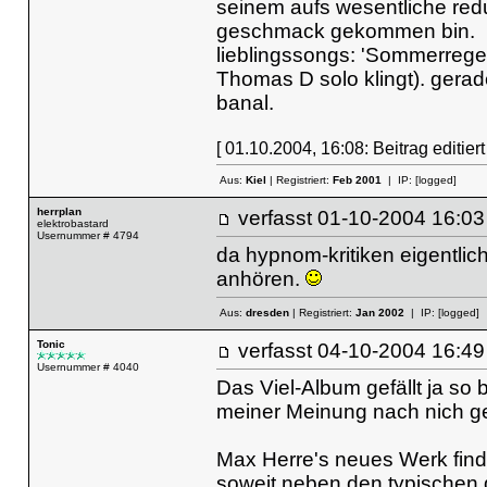
seinem aufs wesentliche red
geschmack gekommen bin.
lieblingssongs: 'Sommerrege
Thomas D solo klingt). gerade 
banal.
[ 01.10.2004, 16:08: Beitrag editier
Aus:
Kiel
| Registriert:
Feb 2001
| IP:
[logged]
herrplan
verfasst
01-10-2004 16
elektrobastard
Usernummer # 4794
da hypnom-kritiken eigentlich
anhören.
Aus:
dresden
| Registriert:
Jan 2002
| IP:
[logged]
Tonic
verfasst
04-10-2004 16
Usernummer # 4040
Das Viel-Album gefällt ja so
meiner Meinung nach nich ge
Max Herre's neues Werk finde
soweit neben den typischen d