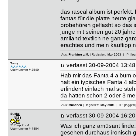
das rascal album ist perfekt, 
fantas für die platte heute 
probehören geflasht so das i
junge mit seinen gut 20 jähr
amiland textlich ne ganz ga
erachtes und mein kauftipp ne
Aus:
Frankfurt a.M.
| Registriert:
Mar 2003
| IP:
[lo
Tomy
verfasst
30-09-2004 13
Usernummer # 2540
Hab mir das Fanta 4 album oc
halt ein typisches Fanta 4 al
erfinden! einfach mal so ste
da hätten schon 2 oder 3 me
Aus:
München
| Registriert:
May 2001
| IP:
[logged]
Suckz
verfasst
30-09-2004 16
Was ich ganz amüsant finde: S
217cup 2oo4
Usernummer # 4884
gesehen durchaus ironisch g