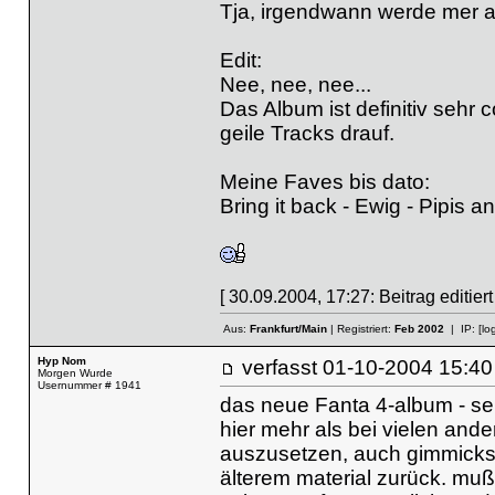
Tja, irgendwann werde mer 
Edit:
Nee, nee, nee...
Das Album ist definitiv sehr 
geile Tracks drauf.
Meine Faves bis dato:
Bring it back - Ewig - Pipis 
[ 30.09.2004, 17:27: Beitrag editier
Aus:
Frankfurt/Main
| Registriert:
Feb 2002
| IP:
[lo
Hyp Nom
verfasst
01-10-2004 15
Morgen Wurde
Usernummer # 1941
das neue Fanta 4-album - seh
hier mehr als bei vielen ander
auszusetzen, auch gimmicksam
älterem material zurück. mu