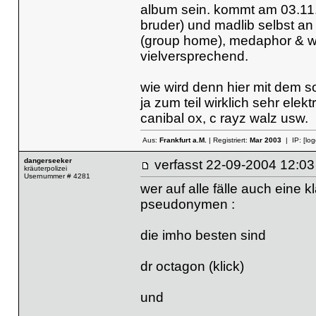
album sein. kommt am 03.11.
bruder) und madlib selbst an 
(group home), medaphor & wil
vielversprechend.
wie wird denn hier mit dem s
ja zum teil wirklich sehr ele
canibal ox, c rayz walz usw.
Aus:
Frankfurt a.M.
| Registriert:
Mar 2003
| IP:
[lo
dangerseeker
verfasst
22-09-2004 12
kräuterpolizei
Usernummer # 4281
wer auf alle fälle auch eine kl
pseudonymen :
die imho besten sind
dr octagon
(klick)
und