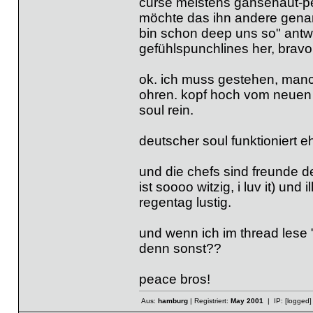
curse meistens gänsehaut-pei
möchte das ihn andere genan
bin schon deep uns so" antwor
gefühlspunchlines her, bravo 
ok. ich muss gestehen, man
ohren. kopf hoch vom neuen 
soul rein.
deutscher soul funktioniert eh
und die chefs sind freunde d
ist soooo witzig, i luv it) u
regentag lustig.
und wenn ich im thread lese 
denn sonst??
peace bros!
Aus:
hamburg
| Registriert:
May 2001
| IP:
[logged]