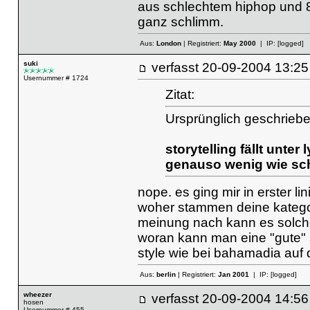
aus schlechtem hiphop und 8
ganz schlimm.
Aus:
London
| Registriert:
May 2000
| IP:
[logged]
suki
verfasst
20-09-2004 13
Usernummer # 1724
Zitat:
Ursprünglich geschrieb
storytelling fällt unter
genauso wenig wie sc
nope. es ging mir in erster lin
woher stammen deine katego
meinung nach kann es solchen
woran kann man eine "gute" 
style wie bei bahamadia auf
Aus:
berlin
| Registriert:
Jan 2001
| IP:
[logged]
wheezer
verfasst
20-09-2004 14
hosen
Usernummer # 455