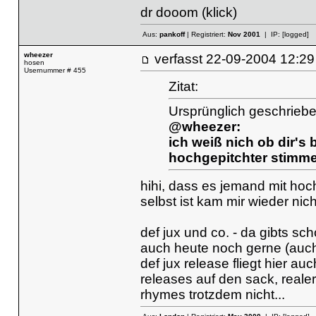
dr dooom
(klick)
Aus:
pankoff
| Registriert:
Nov 2001
| IP:
[logged]
wheezer
verfasst
22-09-2004 12
hosen
Usernummer # 455
Zitat:
Ursprünglich geschrieb
@wheezer:
ich weiß nich ob dir's 
hochgepitchter stimme
hihi, dass es jemand mit hoch
selbst ist kam mir wieder nich
def jux und co. - da gibts sc
auch heute noch gerne (auc
def jux release fliegt hier au
releases auf den sack, realer
rhymes trotzdem nicht...