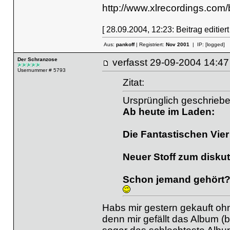
http://www.xlrecordings.com/
[ 28.09.2004, 12:23: Beitrag editier
Aus:
pankoff
| Registriert:
Nov 2001
| IP:
[logged]
Der Schranzose
verfasst
29-09-2004 14
Usernummer # 5793
Zitat:
Ursprünglich geschrieb
Ab heute im Laden:
Die Fantastischen Vier 
Neuer Stoff zum diskut
Schon jemand gehört
Habs mir gestern gekauft oh
denn mir gefällt das Album (b