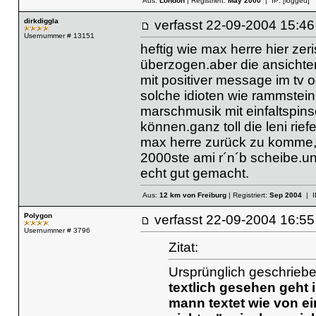
Aus:
London
| Registriert:
May 2000
| IP:
[logged]
dirkdiggla
verfasst
22-09-2004 15
Usernummer # 13151
heftig wie max herre hier zeri
überzogen.aber die ansichten 
mit positiver message im tv 
solche idioten wie rammstein,
marschmusik mit einfaltspin
können.ganz toll die leni rie
max herre zurück zu komme, m
2000ste ami r´n´b scheibe.und
echt gut gemacht.
Aus:
12 km von Freiburg
| Registriert:
Sep 2004
| I
Polygon
verfasst
22-09-2004 16
Usernummer # 3796
Zitat:
Ursprünglich geschrieb
textlich gesehen geht 
mann textet wie von e