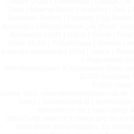
Elektro | IDM | Elektronika | Garage | A
Bass | Minimal Music | Ambient | Dub | 
Business Techno | Dubstep | Big Room 
Bootlegs | Chicago House | AI Music Suno 
Arenastep | IDM | Glitch | Grime | Rea
Noise Music | Fidgethouse | Ableton Liv
kvraudio alternative | EDM | Splice | Ba
| Progressive El
Betreiberangaben & Impressum siehe read
80339 münchen / 
E-Mail: webm
similar sites: www.elektronisches-volk.de
board | technoboard.at | technobase 
tekknoforum.de | toxic-family.de 
Diese Seite benutzt Kuhkies und du erklä
Seite damit einverstanden. Es werden