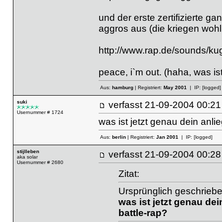
und der erste zertifizierte g
aggros aus (die kriegen woh
http://www.rap.de/sounds/ku
peace, i`m out. (haha, was is
Aus:
hamburg
| Registriert:
May 2001
| IP:
[logged]
suki
verfasst
21-09-2004 00
Usernummer # 1724
was ist jetzt genau dein anli
Aus:
berlin
| Registriert:
Jan 2001
| IP:
[logged]
stijlleben
verfasst
21-09-2004 00
aka solar
Usernummer # 2680
Zitat:
Ursprünglich geschriebe
was ist jetzt genau dei
battle-rap?