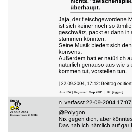
nichts. "zwischenspiel
überhaupt.
Jaja, der fleischgewordene 
ist sich keiner noch so ärml
geschwätz, packt er dann in
stammen könnten.
Seine Musik biedert sich den H
konsens.
Außerdem hatt er natürlich 
natürlich genauso aus wie s
kommen tut, vorstellen tun.
[ 22.09.2004, 17:42: Beitrag editier
Aus:
RW
| Registriert:
Sep 2001
| IP:
[logged]
Suckz
verfasst
22-09-2004 17
@Polygon
217cup 2oo4
Usernummer # 4884
Nix gegen dich, aber könntest 
Das hab ich nämlich auf gar 