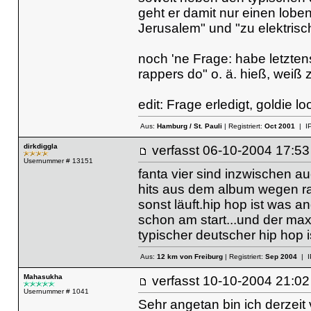
geht er damit nur einen lobe
Jerusalem" und "zu elektrisch"
noch 'ne Frage: habe letztens
rappers do" o. ä. hieß, weiß 
edit: Frage erledigt, goldie l
Aus:
Hamburg / St. Pauli
| Registriert:
Oct 2001
| I
dirkdiggla
verfasst
06-10-2004 17
Usernummer # 13151
fanta vier sind inzwischen au
hits aus dem album wegen rad
sonst läuft.hip hop ist was 
schon am start...und der max 
typischer deutscher hip hop 
Aus:
12 km von Freiburg
| Registriert:
Sep 2004
| I
Mahasukha
verfasst
10-10-2004 21
Usernummer # 1041
Sehr angetan bin ich derzeit v