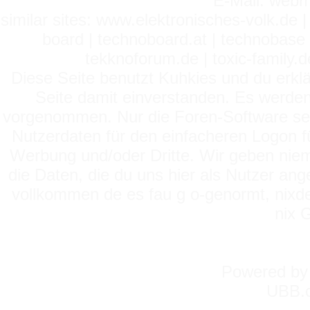
E-Mail: webm
similar sites: www.elektronisches-volk.de
board | technoboard.at | technobase 
tekknoforum.de | toxic-family.de 
Diese Seite benutzt Kuhkies und du erklä
Seite damit einverstanden. Es werden
vorgenommen. Nur die Foren-Software setz
Nutzerdaten für den einfacheren Logon für
Werbung und/oder Dritte. Wir geben niema
die Daten, die du uns hier als Nutzer ang
vollkommen de es fau g o-genormt, nixde
nix 
Powered b
UBB.c