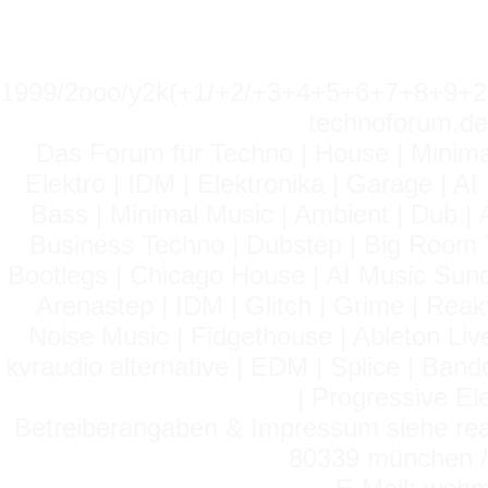
1999/2ooo/y2k(+1/+2/+3+4+5+6+7+8+9
technoforum.de
Das Forum für Techno | House | Minima
Elektro | IDM | Elektronika | Garage | A
Bass | Minimal Music | Ambient | Dub | 
Business Techno | Dubstep | Big Room 
Bootlegs | Chicago House | AI Music Suno 
Arenastep | IDM | Glitch | Grime | Rea
Noise Music | Fidgethouse | Ableton Liv
kvraudio alternative | EDM | Splice | Ba
| Progressive El
Betreiberangaben & Impressum siehe read
80339 münchen / 