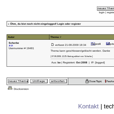
login
|
regist
»
Öhm, du bist noch nicht eingelogged!
Login
oder
register
Autor
Thema: /
Scherbe
verfasst
21-08-2009 18:34
Usernummer # 19481
Thema kann geschlossen/gelöscht werden. Danke
[ 07.09.2009, 12:25: Beitrag editiert von: Scherbe ]
Aus:
bo
| Registriert:
Oct 2008
| IP:
[logged]
Druckversion
Kontakt
|
tec