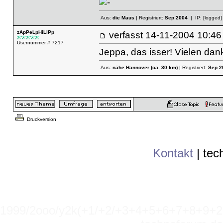
Aus:
die Maus
| Registriert:
Sep 2004
| IP:
[logged]
zApPeLpHiLiPp
verfasst
14-11-2004 10
Usernummer # 7217
Jeppa, das isser! Vielen dan
Aus:
nähe Hannover (ca. 30 km)
| Registriert:
Sep 2
Druckversion
Kontakt
|
tec
1999/2ooo/y2k(+1/+2/+3+4+5+6+7+8+9