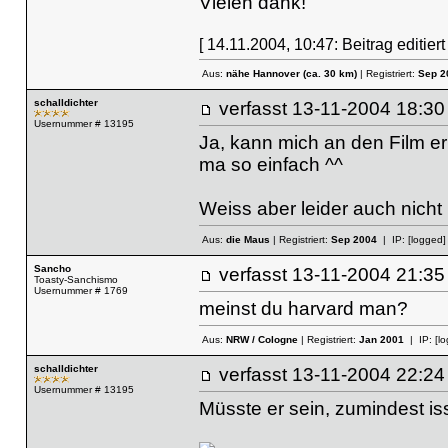
Vielen dank!
[ 14.11.2004, 10:47: Beitrag editie
Aus:
nähe Hannover (ca. 30 km)
| Registriert:
Sep 2
schalldichter
verfasst
13-11-2004 18
Usernummer # 13195
Ja, kann mich an den Film er
ma so einfach ^^
Weiss aber leider auch nicht 
Aus:
die Maus
| Registriert:
Sep 2004
| IP:
[logged]
Sancho
verfasst
13-11-2004 21
Toasty-Sanchismo
Usernummer # 1769
meinst du harvard man?
Aus:
NRW / Cologne
| Registriert:
Jan 2001
| IP:
[l
schalldichter
verfasst
13-11-2004 22
Usernummer # 13195
Müsste er sein, zumindest is