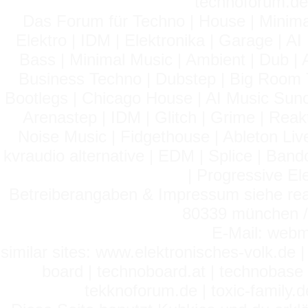
technoforum.de
Das Forum für Techno | House | Minima
Elektro | IDM | Elektronika | Garage | A
Bass | Minimal Music | Ambient | Dub | 
Business Techno | Dubstep | Big Room 
Bootlegs | Chicago House | AI Music Suno 
Arenastep | IDM | Glitch | Grime | Rea
Noise Music | Fidgethouse | Ableton Liv
kvraudio alternative | EDM | Splice | Ba
| Progressive El
Betreiberangaben & Impressum siehe read
80339 münchen / 
E-Mail: webm
similar sites: www.elektronisches-volk.de
board | technoboard.at | technobase 
tekknoforum.de | toxic-family.de 