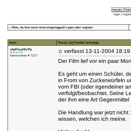
login
|
regist
»
Öhm, du bist noch nicht eingelogged!
Login
oder
register
Autor
Thema: [s] Filmtitel (erledigt)
zApPeLpHiLiPp
verfasst
13-11-2004 18
Usernummer # 7217
Der Film lief vor ein paar Mo
Es geht um einen Schüler, der
in From von Zuckerwürfeln un
vom FBI (oder irgendeiner a
verfolgt/beobachtet. Seine Le
der ihm eine Art Gegenmittel i
Die Handlung war jetzt nicht
wissen, welchen ich meine.