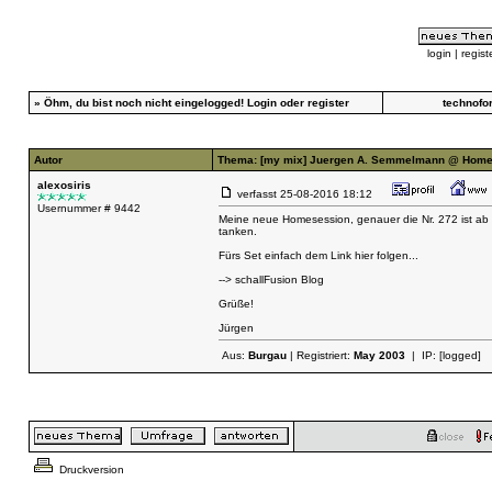
login
|
regist
»
Öhm, du bist noch nicht eingelogged!
Login
oder
register
technofo
Autor
Thema: [my mix] Juergen A. Semmelmann @ Home
alexosiris
verfasst
25-08-2016 18:12
Usernummer # 9442
Meine neue Homesession, genauer die Nr. 272 ist ab 
tanken.
Fürs Set einfach dem Link hier folgen...
--> schallFusion Blog
Grüße!
Jürgen
Aus:
Burgau
| Registriert:
May 2003
| IP:
[logged]
Druckversion