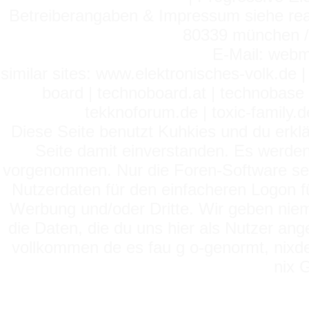
Betreiberangaben & Impressum siehe read
80339 münchen / 
E-Mail: webm
similar sites: www.elektronisches-volk.de
board | technoboard.at | technobase 
tekknoforum.de | toxic-family.de 
Diese Seite benutzt Kuhkies und du erklä
Seite damit einverstanden. Es werden
vorgenommen. Nur die Foren-Software setz
Nutzerdaten für den einfacheren Logon für
Werbung und/oder Dritte. Wir geben niema
die Daten, die du uns hier als Nutzer ang
vollkommen de es fau g o-genormt, nixde
nix 