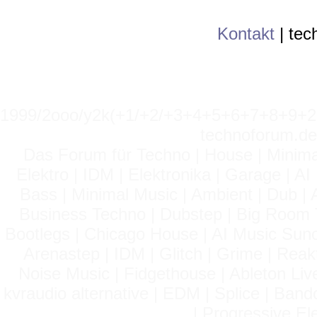
Kontakt
|
tec
1999/2ooo/y2k(+1/+2/+3+4+5+6+7+8+9
technoforum.de
Das Forum für Techno | House | Minima
Elektro | IDM | Elektronika | Garage | A
Bass | Minimal Music | Ambient | Dub | 
Business Techno | Dubstep | Big Room 
Bootlegs | Chicago House | AI Music Suno 
Arenastep | IDM | Glitch | Grime | Rea
Noise Music | Fidgethouse | Ableton Liv
kvraudio alternative | EDM | Splice | Ba
| Progressive El