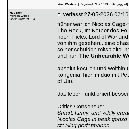
Aus:
Westend
| Registriert:
Nov 1999
| IP:
[logged]
Hyp Nom
verfasst
27-05-2026 02
Morgen Wurde
Usernummer # 1941
früher war ich Nicolas Cage-f
The Rock, Im Körper des Fei
noch Tricks, Lord of War und
von ihm gesehen.. eine phase
seiner schulden mitspielte. 
und nun
The Unbearable We
absolut köstlich und weithin
kongenial hier im duo mit P
of Us).
das leben funktioniert besse
Critics Consensus:
Smart, funny, and wildly cre
Nicolas Cage in peak gonzo 
stealing performance.