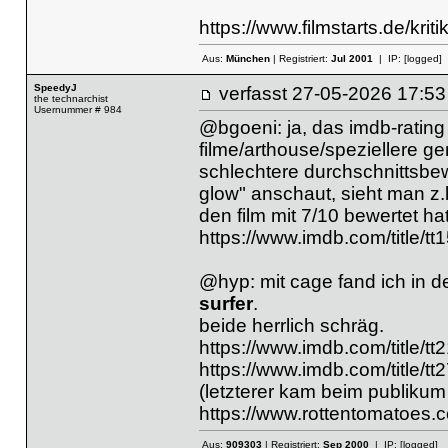
https://www.filmstarts.de/kri
Aus:
München
| Registriert:
Jul 2001
| IP:
[logged]
SpeedyJ
verfasst
27-05-2026 17
the technarchist
Usernummer # 984
@bgoeni: ja, das imdb-rating
filme/arthouse/speziellere g
schlechtere durchschnittsbew
glow" anschaut, sieht man z.
den film mit 7/10 bewertet hat
https://www.imdb.com/title/tt
@hyp: mit cage fand ich in d
surfer
.
beide herrlich schräg.
https://www.imdb.com/title/t
https://www.imdb.com/title/t
(letzterer kam beim publikum 
https://www.rottentomatoes.
Aus:
909303
| Registriert:
Sep 2000
| IP:
[logged]