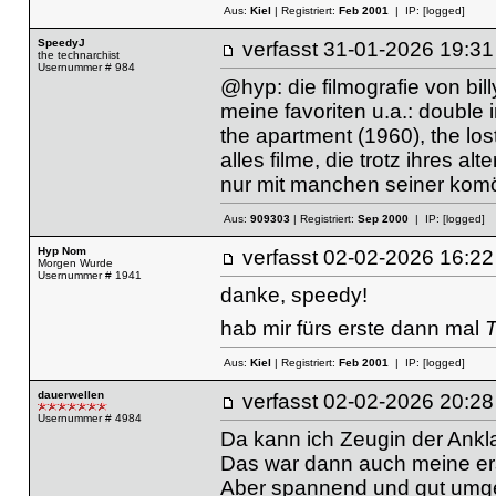
Aus:
Kiel
| Registriert:
Feb 2001
| IP:
[logged]
SpeedyJ
verfasst
31-01-2026 19
the technarchist
Usernummer # 984
@hyp: die filmografie von bill
meine favoriten u.a.: double 
the apartment (1960), the lo
alles filme, die trotz ihres al
nur mit manchen seiner komödi
Aus:
909303
| Registriert:
Sep 2000
| IP:
[logged]
Hyp Nom
verfasst
02-02-2026 16
Morgen Wurde
Usernummer # 1941
danke, speedy!
hab mir fürs erste dann mal
T
Aus:
Kiel
| Registriert:
Feb 2001
| IP:
[logged]
dauerwellen
verfasst
02-02-2026 20
Usernummer # 4984
Da kann ich Zeugin der Ankla
Das war dann auch meine ers
Aber spannend und gut umge