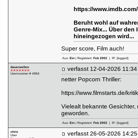
https://www.imdb.com/d
Beruht wohl auf wahre
Genre-Mix... Über den 
hineingezogen wird...
Super score, Film auch!
Aus:
Ein
| Registriert:
Feb 2002
| IP:
[logged]
dauerwellen
verfasst
12-04-2026 11
Usernummer # 4984
netter Popcorn Thriller:
https://www.filmstarts.de/kri
Vielealt bekannte Gesichter, u
geworden.
Aus:
Ein
| Registriert:
Feb 2002
| IP:
[logged]
chris
verfasst
26-05-2026 14
User