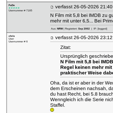
FaDe
verfasst
26-05-2026 21
Usernummer # 7185
N Film mit 5,8 bei IMDB zu gu
mehr mit unter 6,5... Bei Pri
Aus:
NRW
| Registriert:
Sep 2002
| IP:
[logged]
chris
verfasst
26-05-2026 23
User
Usernummer # 6
Zitat:
Ursprünglich geschrieb
N Film mit 5,8 bei IMDB
Regel keinen mehr mit u
praktischer Weise dabe
Oha, da ist er aber in der We
dem Erscheinen nachsah, dac
du hast Recht, bei 5.8 brauch
Wenngleich ich die Serie nic
Staffel.