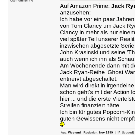
Usernummer # 6
Auf Amazon Prime:
Jack Ry
anzusehen:
Ich habe vor ein paar Jahren
von Tom Clancy um Jack Ryan
Clancy in mehr als nur einem
viel später Teil unserer Real
inzwischen abgesetzte Seri
John Krasinski und seine 'The
auch wenn ich ihn als Schau
Am Wochenende dann mit dem 
Jack Ryan-Reihe 'Ghost War
entnervt abgeschaltet:
Man wird direkt in irgendein
schon geht's mit der Action 
hier ... und die erste Vierte
Streifen finanziert hätte.
Ich bin für gutes Popcorn-Ki
guten Gewissens nicht empf
Aus:
Westend
| Registriert:
Nov 1999
| IP:
[logged]