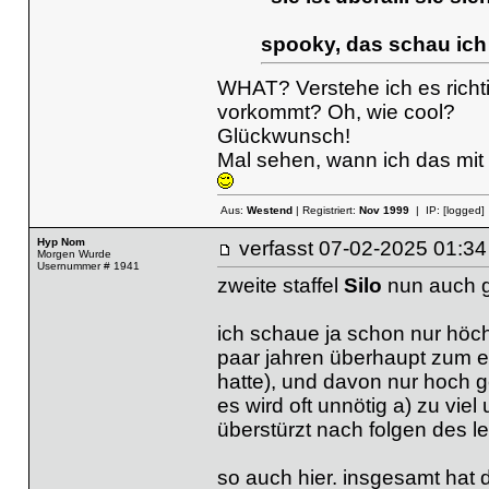
spooky, das schau ich 
WHAT? Verstehe ich es richtig
vorkommt? Oh, wie cool?
Glückwunsch!
Mal sehen, wann ich das mi
Aus:
Westend
| Registriert:
Nov 1999
| IP:
[logged]
Hyp Nom
verfasst
07-02-2025 01
Morgen Wurde
Usernummer # 1941
zweite staffel
Silo
nun auch g
ich schaue ja schon nur höchs
paar jahren überhaupt zum e
hatte), und davon nur hoch g
es wird oft unnötig a) zu vie
überstürzt nach folgen des le
so auch hier. insgesamt hat d