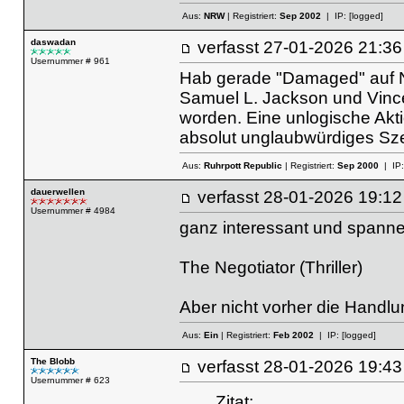
Aus:
NRW
| Registriert:
Sep 2002
| IP:
[logged]
daswadan
verfasst
27-01-2026 21
Usernummer # 961
Hab gerade "Damaged" auf Ne
Samuel L. Jackson und Vincen
worden. Eine unlogische Ak
absolut unglaubwürdiges Szen
Aus:
Ruhrpott Republic
| Registriert:
Sep 2000
| IP
dauerwellen
verfasst
28-01-2026 19
Usernummer # 4984
ganz interessant und spann
The Negotiator (Thriller)
Aber nicht vorher die Handl
Aus:
Ein
| Registriert:
Feb 2002
| IP:
[logged]
The Blobb
verfasst
28-01-2026 19
Usernummer # 623
Zitat: