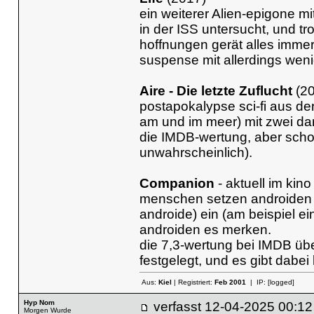
ein weiterer Alien-epigone m
in der ISS untersucht, und t
hoffnungen gerät alles immer
suspense mit allerdings wenig 
Aire - Die letzte Zuflucht
(20
postapokalypse sci-fi aus de
am und im meer) mit zwei dar
die IMDB-wertung, aber schon
unwahrscheinlich).
Companion
- aktuell im kino
menschen setzen androiden 
androide) ein (am beispiel ein
androiden es merken.
die 7,3-wertung bei IMDB übe
festgelegt, und es gibt dabe
Aus:
Kiel
| Registriert:
Feb 2001
| IP:
[logged]
Hyp Nom
verfasst
12-04-2025 00
Morgen Wurde