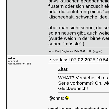
physikalischen gegebenheite
flüstern oder sich anzuschle
oder die einführung eines "bi
klischeehaft, schwache idee.
aber man sieht schon, die ser
so an neuem gibt, auch weit
(würde weich in der birne we
sehen "müsste".)
Aus:
Kiel
| Registriert:
Feb 2001
| IP:
[logged]
oskar
verfasst
07-02-2025 10
phonout
Usernummer # 7383
Zitat:
WHAT? Verstehe ich es ri
Serie vorkommt? Oh, wi
Glückwunsch!
@chris:
wohl kaum. ich empfand nur de