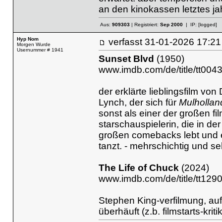
an den kinokassen letztes jah
Aus:
909303
| Registriert:
Sep 2000
| IP:
[logged]
Hyp Nom
verfasst
31-01-2026 17
Morgen Wurde
Usernummer # 1941
Sunset Blvd
(1950)
www.imdb.com/de/title/tt004
der erklärte lieblingsfilm vo
Lynch, der sich für
Mulhollan
sonst als einer der großen f
starschauspielerin, die in de
großen comebacks lebt und 
tanzt. - mehrschichtig und s
The Life of Chuck
(2024)
www.imdb.com/de/title/tt129
Stephen King-verfilmung, auf d
überhäuft (z.b. filmstarts-kri