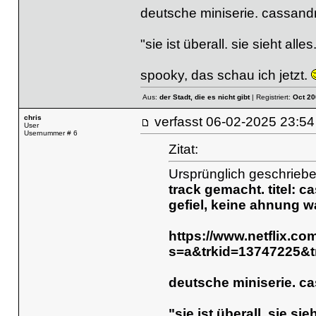
deutsche miniserie. cassand
"sie ist überall. sie sieht alle
spooky, das schau ich jetzt.
Aus:
der Stadt, die es nicht gibt
| Registriert:
Oct 20
chris
verfasst
06-02-2025 23
User
Usernummer # 6
Zitat:
Ursprünglich geschriebe
track gemacht. titel: c
gefiel, keine ahnung wa
https://www.netflix.co
s=a&trkid=13747225&
deutsche miniserie. c
"sie ist überall. sie sie