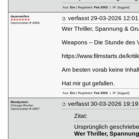
Aus:
Ein
| Registriert:
Feb 2002
| IP:
[logged]
dauerwellen
verfasst
29-03-2026 12
Usernummer # 4984
Wer Thriller, Spannung & Gr
Weapons – Die Stunde des 
https://www.filmstarts.de/kri
Am besten vorab keine Inha
Hat mir gut gefallen.
Aus:
Ein
| Registriert:
Feb 2002
| IP:
[logged]
Moodyzwen
verfasst
30-03-2026 19
Chicago-Rocker
Usernummer # 4967
Zitat:
Ursprünglich geschriebe
Wer Thriller, Spannun