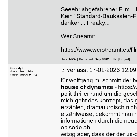
Seeehr abgefahrener Film... 
Kein "Standard-Baukasten-Fil
denken... Freaky...
Wer Streamt:
https://www.werstreamt.es/fi
Aus:
NRW
| Registriert:
Sep 2002
| IP:
[logged]
SpeedyJ
verfasst
17-01-2026 12
the technarchist
Usernummer # 984
für wolfgang m. schmitt der b
house of dynamite
-
https:/
polit-thriller rund um die ges
mich geht das konzept, das 
erzählen, dramaturgisch nicht
erzählweise, bekommt man h
informationen durch die neue
episode ab.
witzig aber, dass der der us-