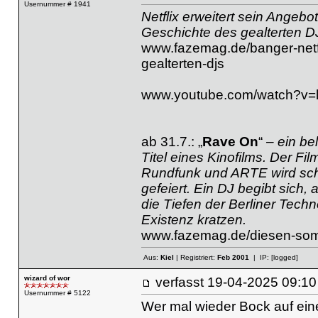
Usernummer # 1941
Netflix erweitert sein Angebo
Geschichte des gealterten D
www.fazemag.de/banger-netfl
gealterten-djs
www.youtube.com/watch?v
ab 31.7.: „
Rave On
“
– ein be
Titel eines Kinofilms. Der F
Rundfunk und ARTE wird scho
gefeiert. Ein DJ begibt sich,
die Tiefen der Berliner Techn
Existenz kratzen.
www.fazemag.de/diesen-somm
Aus:
Kiel
| Registriert:
Feb 2001
| IP:
[logged]
wizard of wor
verfasst
19-04-2025 09
Usernummer # 5122
Wer mal wieder Bock auf eine