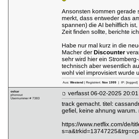
Ansonsten kommen gerade seh
merkt, dass entweder das am 
spannen) die AI behilflich i
Zeit finden sollte, berichte 
Habe nur mal kurz in die n
Macher der
Discounter
veran
sehr wird hier ein Stromberg
technisch aber wesentlich auf
wohl viel improvisiert wurde 
Aus:
Westend
| Registriert:
Nov 1999
| IP:
[logged]
oskar
verfasst
06-02-2025 20
phonout
Usernummer # 7383
track gemacht. titel: cassandr
gefiel, keine ahnung warum. n
https://www.netflix.com/de/ti
s=a&trkid=13747225&trg=c