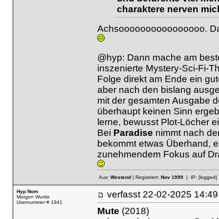
charaktere nerven mich
Achsoooooooooooooooo. Dann
@hyp: Dann mache am best
inszenierte Mystery-Sci-Fi-Th
Folge direkt am Ende ein gute
aber nach den bislang ausges
mit der gesamten Ausgabe des
überhaupt keinen Sinn ergeb
lerne, bewusst Plot-Löcher ei
Bei
Paradise
nimmt nach der 
bekommt etwas Überhand, eri
zunehmendem Fokus auf Dr
Aus:
Westend
| Registriert:
Nov 1999
| IP:
[logged]
Hyp Nom
verfasst
22-02-2025 14
Morgen Wurde
Usernummer # 1941
Mute
(2018)