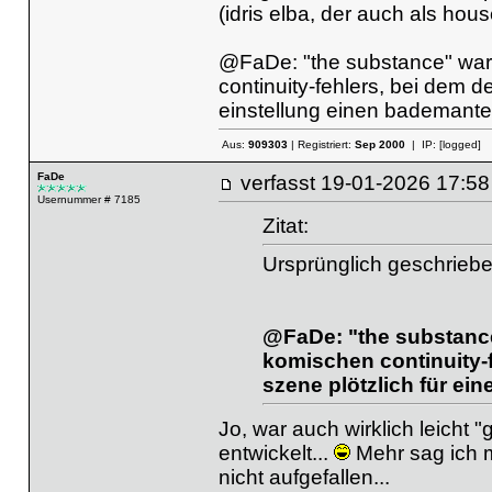
(idris elba, der auch als hous
@FaDe: "the substance" war e
continuity-fehlers, bei dem d
einstellung einen bademantel 
Aus:
909303
| Registriert:
Sep 2000
| IP:
[logged]
FaDe
verfasst
19-01-2026 17
Usernummer # 7185
Zitat:
Ursprünglich geschrieb
@FaDe: "the substance"
komischen continuity-f
szene plötzlich für ein
Jo, war auch wirklich leicht "
entwickelt...
Mehr sag ich ma
nicht aufgefallen...