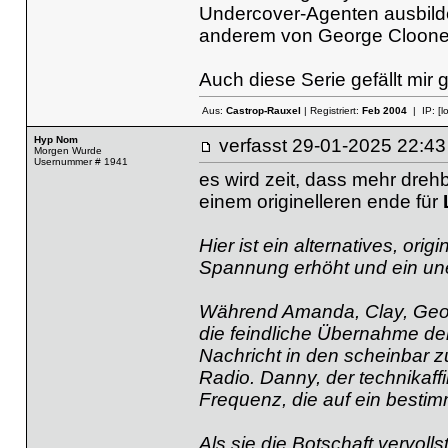
Undercover-Agenten ausbilde
anderem von George Clooney
Auch diese Serie gefällt mir 
Aus:
Castrop-Rauxel
| Registriert:
Feb 2004
| IP:
[l
Hyp Nom
verfasst
29-01-2025 22
Morgen Wurde
Usernummer # 1941
es wird zeit, dass mehr dre
einem originelleren ende für
Hier ist ein alternatives, or
Spannung erhöht und ein uner
Während Amanda, Clay, Geor
die feindliche Übernahme der
Nachricht in den scheinbar z
Radio. Danny, der technikaffi
Frequenz, die auf ein bestim
Als sie die Botschaft vervoll