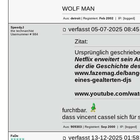
WOLF MAN
Aus:
detroit
| Registriert:
Feb 2002
| IP:
[logged]
SpeedyJ
verfasst
05-07-2025 08
the technarchist
Usernummer # 984
Zitat:
Ursprünglich geschrieb
Netflix erweitert sein
der die Geschichte des
www.fazemag.de/banger
eines-gealterten-djs
www.youtube.com/wa
furchtbar.
dass vincent cassel sich für 
Aus:
909303
| Registriert:
Sep 2000
| IP:
[logged]
FaDe
verfasst
13-12-2025 01