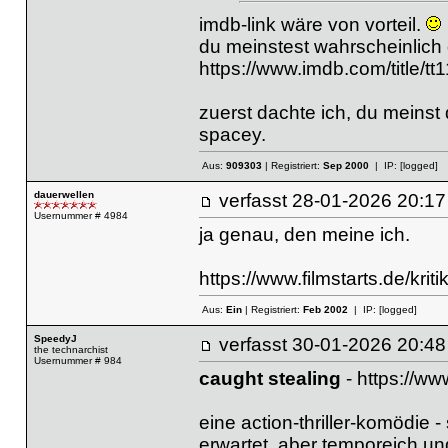
imdb-link wäre von vorteil.
du meinstest wahrscheinlich den
https://www.imdb.com/title/t
zuerst dachte ich, du meinst 
spacey.
Aus:
909303
| Registriert:
Sep 2000
| IP:
[logged]
dauerwellen
verfasst
28-01-2026 20
Usernummer # 4984
ja genau, den meine ich.
https://www.filmstarts.de/kri
Aus:
Ein
| Registriert:
Feb 2002
| IP:
[logged]
SpeedyJ
verfasst
30-01-2026 20
the technarchist
Usernummer # 984
caught stealing
-
https://ww
eine action-thriller-komödie 
erwartet. aber temporeich un