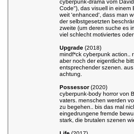
cyberpunk-drama vom David
Code"), das visuell in einem 
weit 'enhanced', dass man wo
der selbstgesetzten beschrän
zweite (um deren suche es im
viel schlecht motiviertes ode
Upgrade
(2018)
mindf*ck cyberpunk action.. 
aber noch der eigentliche bit
entsprechender szenen. aus n
achtung.
Possessor
(2020)
cyberpunk-body horror von B
vaters. menschen werden vo
zu begehen.. bis das mal nic
eingedrungene fremde bewuss
stark, die brutalen szenen w
Life
(2017)