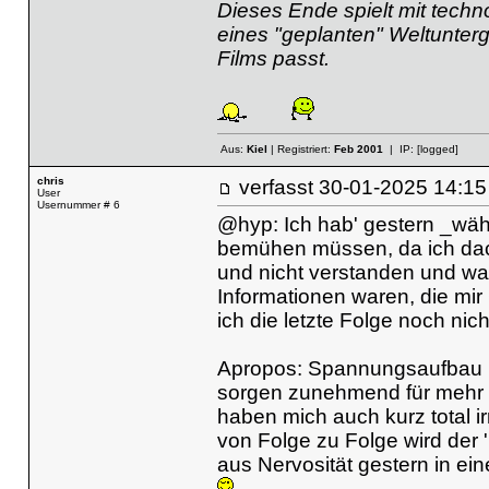
Dieses Ende spielt mit techn
eines "geplanten" Weltunter
Films passt.
Aus:
Kiel
| Registriert:
Feb 2001
| IP:
[logged]
chris
verfasst
30-01-2025 14
User
Usernummer # 6
@hyp: Ich hab' gestern _wäh
bemühen müssen, da ich dach
und nicht verstanden und war 
Informationen waren, die mi
ich die letzte Folge noch ni
Apropos: Spannungsaufbau 
sorgen zunehmend für mehr Ü
haben mich auch kurz total irr
von Folge zu Folge wird der '
aus Nervosität gestern in ein