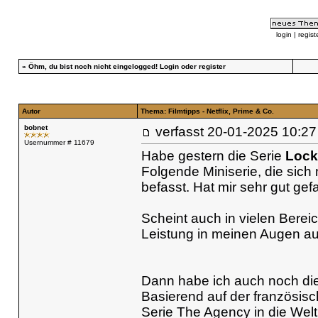
login
|
regist
»
Öhm, du bist noch nicht eingelogged!
Login
oder
register
Autor
Thema: Filmtipps - Netflix, Prime & Co.
bobnet
verfasst
20-01-2025 10
Usernummer # 11679
Habe gestern die Serie
Lock
Folgende Miniserie, die sic
befasst. Hat mir sehr gut gefa
Scheint auch in vielen Berei
Leistung in meinen Augen au
Dann habe ich auch noch di
Basierend auf der französisc
Serie The Agency in die Welt