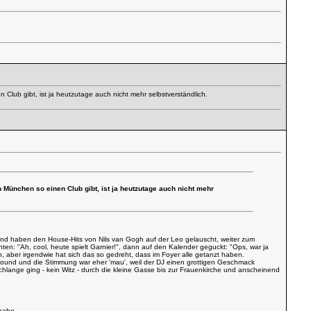
en Club gibt, ist ja heutzutage auch nicht mehr selbstverständlich.
in München so einen Club gibt, ist ja heutzutage auch nicht mehr
 und haben den House-Hits von Nils van Gogh auf der Leo gelauscht, weiter zum
en: "Ah, cool, heute spielt Garnier!", dann auf den Kalender geguckt: "Ops, war ja
 aber irgendwie hat sich das so gedreht, dass im Foyer alle getanzt haben.
ound und die Stimmung war eher 'mau', weil der DJ einen grottigen Geschmack
lange ging - kein Witz - durch die kleine Gasse bis zur Frauenkirche und anscheinend
 habe.