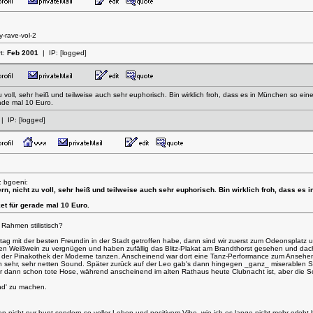
-rave-vol-2
rt:
Feb 2001
| IP:
[logged]
zu voll, sehr heiß und teilweise auch sehr euphorisch. Bin wirklich froh, dass es in München so ein
ade mal 10 Euro.
| IP:
[logged]
: bgoeni:
ern, nicht zu voll, sehr heiß und teilweise auch sehr euphorisch. Bin wirklich froh, dass es 
et für gerade mal 10 Euro.
 Rahmen stilistisch?
ttag mit der besten Freundin in der Stadt getroffen habe, dann sind wir zuerst zum Odeonsplatz
hen Weißwein zu vergnügen und haben zufällig das Blitz-Plakat am Brandthorst gesehen und dacht
 IN der Pinakothek der Moderne tanzen. Anscheinend war dort eine Tanz-Performance zum Ansehen,
 sehr, sehr netten Sound. Später zurück auf der Leo gab's dann hingegen _ganz_ miserablen S
 dann schon tote Hose, während anscheinend im alten Rathaus heute Clubnacht ist, aber die Sch
nd' zu machen.
 nicht nur bunt sondern so voller Leben und positivem Vibe, wie ich es lange nicht mehr erlebt