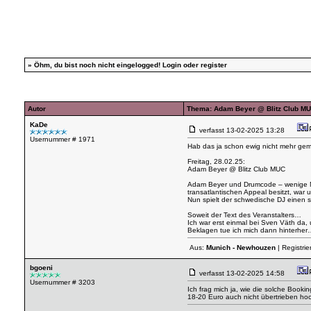
»
Öhm, du bist noch nicht eingelogged!
Login
oder
register
Autor
Thema: Adam Beyer @ Blitz Club M
KaDe
verfasst
13-02-2025 13:28
Usernummer # 1971
Hab das ja schon ewig nicht mehr gem
Freitag, 28.02.25:
Adam Beyer @ Blitz Club MUC
Adam Beyer und Drumcode – wenige Na
transatlantischen Appeal besitzt, war u
Nun spielt der schwedische DJ einen s
Soweit der Text des Veranstalters…
Ich war erst einmal bei Sven Väth da,
Beklagen tue ich mich dann hinterhe
Aus:
Munich - Newhouzen
| Registrie
bgoeni
verfasst
13-02-2025 14:58
Usernummer # 3203
Ich frag mich ja, wie die solche Booki
18-20 Euro auch nicht übertrieben ho