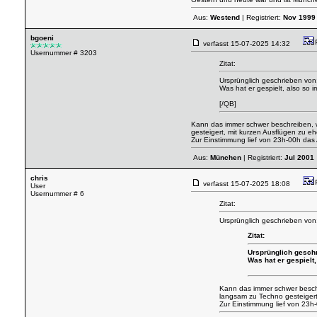
Aus:
Westend
| Registriert:
Nov 1999
bgoeni
verfasst
15-07-2025 14:32
Usernummer # 3203
Zitat:
Ursprünglich geschrieben von:
Was hat er gespielt, also so 
[/QB]
Kann das immer schwer beschreiben, 
gesteigert, mit kurzen Ausflügen zu 
Zur Einstimmung lief von 23h-00h das
Aus:
München
| Registriert:
Jul 2001
chris
verfasst
15-07-2025 18:08
User
Usernummer # 6
Zitat:
Ursprünglich geschrieben von
Zitat:
Ursprünglich geschr
Was hat er gespielt
Kann das immer schwer besch
langsam zu Techno gesteigert
Zur Einstimmung lief von 23h