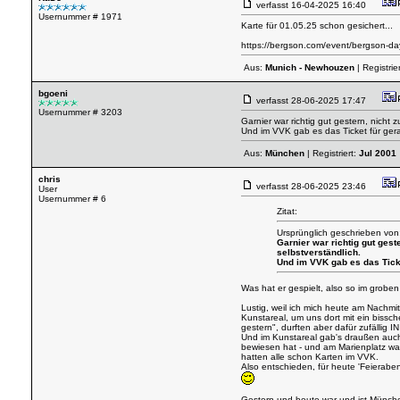
verfasst
16-04-2025 16:40
Usernummer # 1971
Karte für 01.05.25 schon gesichert...
https://bergson.com/event/bergson-day
Aus:
Munich - Newhouzen
| Registrie
bgoeni
verfasst
28-06-2025 17:47
Usernummer # 3203
Garnier war richtig gut gestern, nicht 
Und im VVK gab es das Ticket für ger
Aus:
München
| Registriert:
Jul 2001
chris
verfasst
28-06-2025 23:46
User
Usernummer # 6
Zitat:
Ursprünglich geschrieben von
Garnier war richtig gut gest
selbstverständlich.
Und im VVK gab es das Tick
Was hat er gespielt, also so im groben
Lustig, weil ich mich heute am Nachmi
Kunstareal, um uns dort mit ein bissc
gestern", durften aber dafür zufällig
Und im Kunstareal gab's draußen auch
bewiesen hat - und am Marienplatz war
hatten alle schon Karten im VVK.
Also entschieden, für heute 'Feierabe
Gestern und heute war und ist München