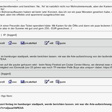
eckentfremden und berichten: Ne, 'Air' ist natürlich nicht nur Wohnzimmermusik, aber der Kartenv
Air':
chen Bühnenaufbauten haben wir beim 'arte'-Konzert, das ich vor ein paar Monaten gesehen habe,
pel, aber irre effektiv und spannend ausgeleuchtet war.
ch einer Freundin das Ticket spendiert hätte: Mit Karten für die Öffis und dann ein paar lecker
e also in der Summe mit gut und gern 250,- EUR gerechnet. ;/
| IP:
[logged]
ag im hamburger stadtpark, werde berichten lassen. mir war die Arte-aufzeichnung von der laufen
bPEAA
er, wo auf die pauke gehauen wird - beim Noisy Festival am Cruise Center Altona, wo diesmal zwar 
 mitglied von Einmusik (vor 20 jahren war noch TF-member Pelle Buys aka unique+ dabei:
https:/
:
[logged]
n: Hyp Nom:
zert freitag im hamburger stadtpark, werde berichten lassen. mir war die Arte-aufzeichnung
ch?v=uQauaVbPEAA