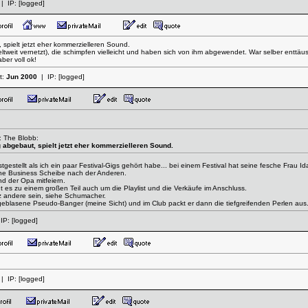
| IP:
[logged]
 spielt jetzt eher kommerzielleren Sound.
tweit vernetzt), die schimpfen vielleicht und haben sich von ihm abgewendet. War selber enttä
ber voll ok!
rt:
Jun 2000
| IP:
[logged]
: The Blobb:
g abgebaut, spielt jetzt eher kommerzielleren Sound.
gestellt als ich ein paar Festival-Gigs gehört habe... bei einem Festival hat seine fesche Frau 
eine Business Scheibe nach der Anderen.
d der Opa mitfeiern.
 es zu einem großen Teil auch um die Playlist und die Verkäufe im Anschluss.
z andere sein, siehe Schumacher.
ufgeblasene Pseudo-Banger (meine Sicht) und im Club packt er dann die tiefgreifenden Perlen aus
IP:
[logged]
| IP:
[logged]