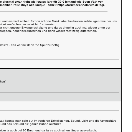
wo diesmal zwar nicht wie letztes jahr für 30 € jemand wie Sven Väth vor
TF-member Pelle Buys aka unique+ dabei:
https://forum.technoforum.de/cgi-
rat und einmal Lambert. Schon schöne Musik, aber bei beiden setzte irgendwie bei uns
t einem 'achne, muss nicht ..' antworten.
ar nicht unserer Erwartungshaltung und da es ohnehin auch mal wieder unter der
 mitwippen, nebenbei quatschen und dann wieder rechtzeitig aufbrechen.
eicht - das war mir dann 'ne Spur zu heftig.
ken':
 war, konnte man sehr gut im vorderen Drittel stehen. Sound, Licht und die Atmosphäre
 und das Zelt und die ganze Bühne ausfüllen.
ber ja auch bei 80 Euro, und da ist es auch schon länger ausverkauft.