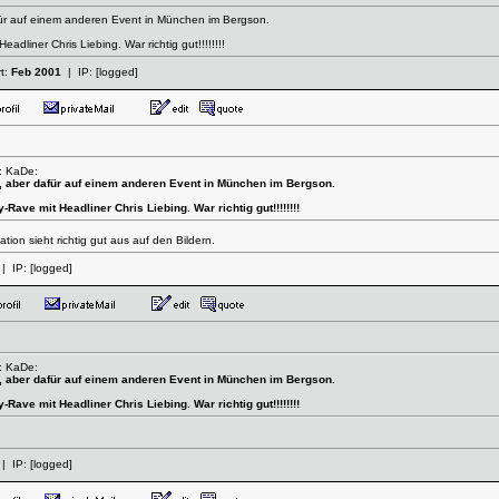
für auf einem anderen Event in München im Bergson.
adliner Chris Liebing. War richtig gut!!!!!!!!
rt:
Feb 2001
| IP:
[logged]
: KaDe:
, aber dafür auf einem anderen Event in München im Bergson.
Rave mit Headliner Chris Liebing. War richtig gut!!!!!!!!
tion sieht richtig gut aus auf den Bildern.
| IP:
[logged]
: KaDe:
, aber dafür auf einem anderen Event in München im Bergson.
Rave mit Headliner Chris Liebing. War richtig gut!!!!!!!!
| IP:
[logged]