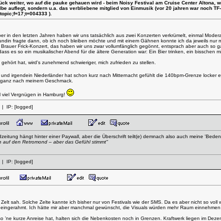
stück weiter, wo auf die pauke gehauen wird - beim Noisy Festival am Cruise Center Altona, 
lbe auflegt, sondern u.a. das verbliebene mitglied von Einmusik (vor 20 jahren war noch 
topic;f=17;t=004333
).
aber in den letzten Jahren haben wir uns tatsächlich aus zwei Konzerten verkrümelt, einmal Mode
eundin fragte dann, ob ich noch bleiben möchte und mit einem Gähnen konnte ich da jeweils nur mi
Brauer Frick-Konzert, das haben wir uns zwar vollumfänglich gegönnt, entsprach aber auch so g
ass es so ein musikalischer Abend für die ältere Generation war: Ein Bier trinken, ein bisschen
hört hat, wird's zunehmend schwieriger, mich zufrieden zu stellen.
 und irgendein Niederländer hat schon kurz nach Mitternacht gefühlt die 140bpm-Grenze locker err
 so ganz nach meinem Geschmack.
al viel Vergnügen in Hamburg!
| IP:
[logged]
zeitung hängt hinter einer Paywall, aber die Überschrift teilt(e) demnach also auch meine 'Beden
n auf den Retromond – aber das Gefühl stimmt"
| IP:
[logged]
Zelt sah. Solche Zelte kannte ich bisher nur von Festivals wie der SMS. Da es aber nicht so voll
h eingerahmt. Ich hätte mir aber manchmal gewünscht, die Visuals würden mehr Raum einnehmen
 ’ne kurze Anreise hat, halten sich die Nebenkosten noch in Grenzen. Kraftwerk liegen im Dezem