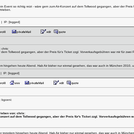
n Event so richtig reizt - wäre gern zum Air-Konzert auf dem Tollwood gegangen, aber der Preis f
trieben.
| IP:
[logged]
 chris:
f dem Tollwood gegangen, aber der Preis für's Ticket zzgl. Vorverkaufsgebühren war mir für zw
zdem hingehen heute Abend. Hab Air bisher nur einmal gesehen, das war auch in München 2010, 
| IP:
[logged]
: bgoeni:
ieben von: chris:
onzert auf dem Tollwood gegangen, aber der Preis für's Ticket zzgl. Vorverkaufsgebühren
ber trotzdem hingehen heute Abend. Hab Air bisher nur einmal gesehen, das war auch in Münche