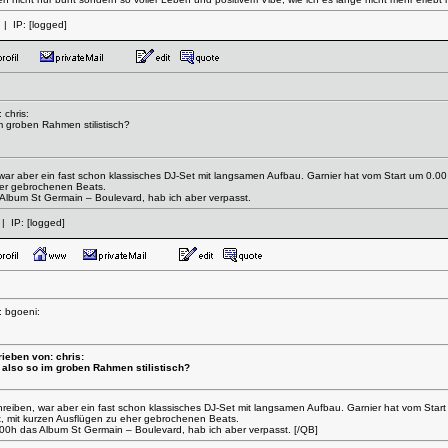
| IP:
[logged]
 chris:
im groben Rahmen stilistisch?
war aber ein fast schon klassisches DJ-Set mit langsamen Aufbau. Garnier hat vom Start um 0
eher gebrochenen Beats.
 Album St Germain – Boulevard, hab ich aber verpasst.
| IP:
[logged]
: bgoeni:
ieben von: chris:
, also so im groben Rahmen stilistisch?
reiben, war aber ein fast schon klassisches DJ-Set mit langsamen Aufbau. Garnier hat vom St
, mit kurzen Ausflügen zu eher gebrochenen Beats.
-00h das Album St Germain – Boulevard, hab ich aber verpasst. [/QB]