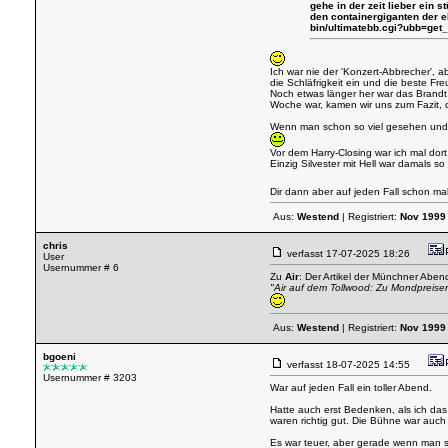
gehe in der zeit lieber ein 
den containergiganten der e
bin/ultimatebb.cgi?ubb=get_
Ich war nie der 'Konzert-Abbrecher', 
die Schläfrigkeit ein und die beste Fr
Noch etwas länger her war das Brandt 
Woche war, kamen wir uns zum Fazit, d
Wenn man schon so viel gesehen und ge
Vor dem Harry-Closing war ich mal dort
Einzig Silvester mit Hell war damals
Dir dann aber auf jeden Fall schon m
Aus:
Westend
| Registriert:
Nov 1999
chris
verfasst
17-07-2025 18:26
User
Usernummer # 6
Zu
Air
: Der Artikel der Münchner Abend
"Air auf dem Tollwood: Zu Mondpreise
Aus:
Westend
| Registriert:
Nov 1999
bgoeni
verfasst
18-07-2025 14:55
Usernummer # 3203
War auf jeden Fall ein toller Abend.
Hatte auch erst Bedenken, als ich das 
waren richtig gut. Die Bühne war auc
Es war teuer, aber gerade wenn man so