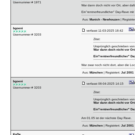
Usernummer # 1971
War dann doch nicht vor Ort, aber da
Ein"rentnerfreundlicher" Day-Rave mit He
Aus:
Munich - Newhouzen
| Registrie
bgoeni
verfasst
11-03-2025 16:42
Usernummer # 3203
Zitat:
Ursprünglich geschrieben von
War dann doch nicht vor Ort
Ein"rentnerfreundlicher" Day-
War zwar noch nicht dort, aber die Loca
Aus:
München
| Registriert:
Jul 2001
bgoeni
verfasst
06-04-2025 14:15
Usernummer # 3203
Zitat:
Ursprünglich geschrieben von
War dann doch nicht vor Ort
Ein"rentnerfreundlicher" Day-
Am 01.05 ist der nächste Day Rave.
Aus:
München
| Registriert:
Jul 2001
KaDe