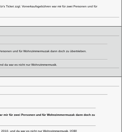
ür's Ticket zzgl. Vorverkaufsgebühren war mir für zwei Personen und für
ei Personen und für Wohnzimmermuzak dann doch zu übertrieben.
und da war es nicht nur Wohnzimmermusik.
 war mir für zwei Personen und für Wohnzimmermuzak dann doch zu
n 2010, und da war es nicht nur Wohnzimmermusik. [/QB]