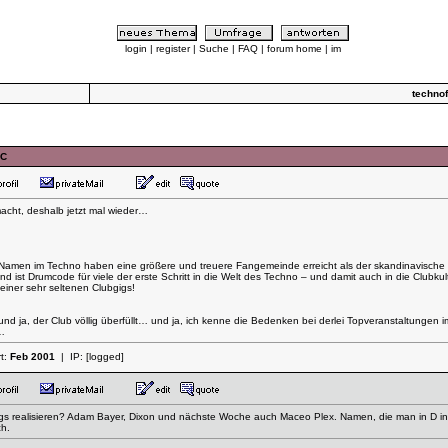
login
|
register
|
Suche
|
FAQ
|
forum home
|
im
techno
UC
acht, deshalb jetzt mal wieder…
men im Techno haben eine größere und treuere Fangemeinde erreicht als der skandinavische D
nd ist Drumcode für viele der erste Schritt in die Welt des Techno – und damit auch in die Clubkult
einer sehr seltenen Clubgigs!
 und ja, der Club völlig überfüllt… und ja, ich kenne die Bedenken bei derlei Topveranstaltungen
r…
rt:
Feb 2001
| IP:
[logged]
ngs realisieren? Adam Bayer, Dixon und nächste Woche auch Maceo Plex. Namen, die man in D in so
ch.