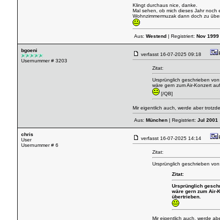
Klingt durchaus nice, danke.
Mal sehen, ob mich dieses Jahr noch ei
Wohnzimmermuzak dann doch zu über
Aus:
Westend
| Registriert:
Nov 1999
bgoeni
verfasst
16-07-2025 09:18
Usernummer # 3203
Zitat:
Ursprünglich geschrieben von:
wäre gern zum Air-Konzert au
[/QB]
Mir eigentlich auch, werde aber trot
Aus:
München
| Registriert:
Jul 2001
chris
verfasst
16-07-2025 14:14
User
Usernummer # 6
Zitat:
Ursprünglich geschrieben von
Zitat:
Ursprünglich geschr
wäre gern zum Air-K
übertrieben.
Mir eigentlich auch, werde a