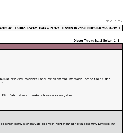
forum.de
»
Clubs, Events, Bars & Partys
»
Adam Beyer @ Blitz Club MUC (Seite 1)
Dieser Thread hat 2 Seiten: 1
2
J und sein einflussreiches Label. Mit einem monumentalen Techno-Sound, der
ur.
 im Blitz Club… aber ich denke, ich werde es mir geben…
 einem relativ kleinem Club eigentlich nicht mehr zu hören bekommt. Eintritt ist mit