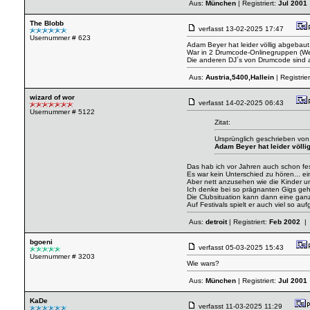
Aus:
München
| Registriert:
Jul 2001
The Blobb
verfasst
13-02-2025 17:47
Usernummer # 623
Adam Beyer hat leider völlig abgebaut,
War in 2 Drumcode-Onlinegruppen (Wel
Die anderen DJ´s von Drumcode sind a
Aus:
Austria,5400,Hallein
| Registrie
wizard of wor
verfasst
14-02-2025 06:43
Usernummer # 5122
Zitat:
Ursprünglich geschrieben von
Adam Beyer hat leider völli
Das hab ich vor Jahren auch schon fest
Es war kein Unterschied zu hören... 
Aber nett anzusehen wie die Kinder un
Ich denke bei so prägnanten Gigs geht
Die Clubsituation kann dann eine gan
Auf Festivals spielt er auch viel so a
Aus:
detroit
| Registriert:
Feb 2002
| 
bgoeni
verfasst
05-03-2025 15:43
Usernummer # 3203
Wie wars?
Aus:
München
| Registriert:
Jul 2001
KaDe
verfasst
11-03-2025 11:29