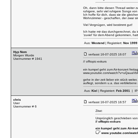
Oh, dann bitte diesen Thread weiter zw
ruhigere, sehr viel ruhigere Songs von '
Ich hoffe für dich, dass sie die glei
Wohnzimmer - geschaffen, der zwar sim
Viel Vergnügen, wird bestimmt gut!
Ich hatte mir das durchgerechnet, da i
'zuviel' für dem Abend gekommen, hatt
Aus:
Westend
| Registriert:
Nov 1999
Hyp Nom
verfasst
16-07-2025 16:07
Morgen Wurde
Usernummer # 1941
// offtopic-exkurs
ein kumpel geht zum Air-konzert freit
www.youtube.com/watch?v=uQauaV
gehe in der zeit lieber ein stück weit
auflegt, sondern u.a. das verbliebene
Aus:
Kiel
| Registriert:
Feb 2001
| IP
chris
verfasst
16-07-2025 16:57
User
Usernummer # 6
Zitat:
Ursprünglich geschrieben vo
// offtopic-exkurs
ein kumpel geht zum Air-kon
www.youtube.com/wat