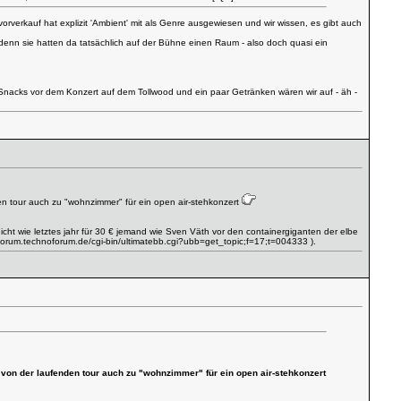
orverkauf hat explizit 'Ambient' mit als Genre ausgewiesen und wir wissen, es gibt auch
 denn sie hatten da tatsächlich auf der Bühne einen Raum - also doch quasi ein
en Snacks vor dem Konzert auf dem Tollwood und ein paar Getränken wären wir auf - äh -
den tour auch zu "wohnzimmer" für ein open air-stehkonzert
nicht wie letztes jahr für 30 € jemand wie Sven Väth vor den containergiganten der elbe
/forum.technoforum.de/cgi-bin/ultimatebb.cgi?ubb=get_topic;f=17;t=004333
).
 von der laufenden tour auch zu "wohnzimmer" für ein open air-stehkonzert