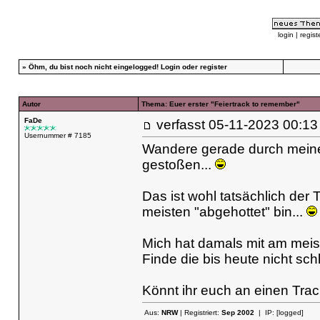
login
|
regist
»
Öhm, du bist noch nicht eingelogged!
Login
oder
register
Autor
Thema: Euer erster "Feiertrack to remember"
FaDe
verfasst
05-11-2023 00
Usernummer # 7185
Wandere gerade durch meine 
gestoßen...
Das ist wohl tatsächlich der 
meisten "abgehottet" bin...
Mich hat damals mit am meist
Finde die bis heute nicht schl
Könnt ihr euch an einen Trac
Aus:
NRW
| Registriert:
Sep 2002
| IP:
[logged]