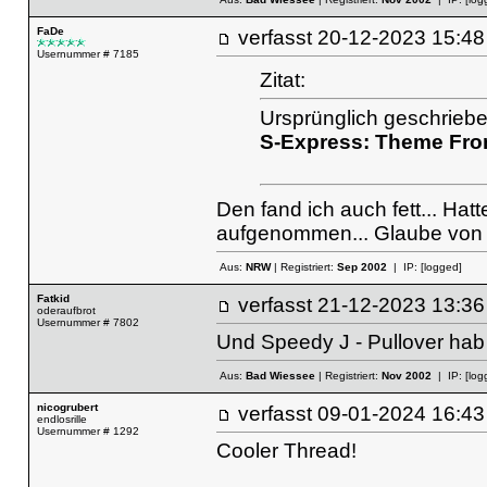
FaDe
verfasst
20-12-2023 15
Usernummer # 7185
Zitat:
Ursprünglich geschrieb
S-Express: Theme Fro
Den fand ich auch fett... Hat
aufgenommen... Glaube von 
Aus:
NRW
| Registriert:
Sep 2002
| IP:
[logged]
Fatkid
verfasst
21-12-2023 13
oderaufbrot
Usernummer # 7802
Und Speedy J - Pullover hab
Aus:
Bad Wiessee
| Registriert:
Nov 2002
| IP:
[log
nicogrubert
verfasst
09-01-2024 16
endlosrille
Usernummer # 1292
Cooler Thread!