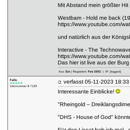
Mit Abstand mein größter Hit
Westbam - Hold me back (19
https://www.youtube.com/
und natürlich aus der Königs
Interactive - The Technowav
https://www.youtube.com/w
Das hier ist live aus der Bur
Aus:
Ein
| Registriert:
Feb 2002
| IP:
[logged]
FaDe
verfasst
05-11-2023 18
Usernummer # 7185
Interessante Einblicke!
"Rheingold – Dreiklangsdime
"DHS - House of God" könnte
Für den Lissat hab ich mal - 