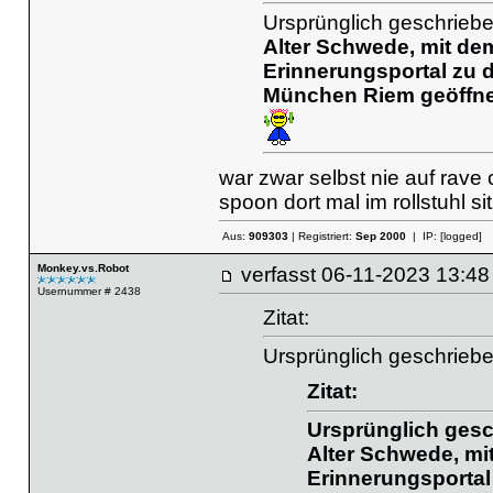
Ursprünglich geschrieben
Alter Schwede, mit dem
Erinnerungsportal zu 
München Riem geöffnet. 
war zwar selbst nie auf rave
spoon dort mal im rollstuhl sit
Aus:
909303
| Registriert:
Sep 2000
| IP:
[logged]
Monkey.vs.Robot
verfasst
06-11-2023 13
Usernummer # 2438
Zitat:
Ursprünglich geschrieb
Zitat:
Ursprünglich gesc
Alter Schwede, mi
Erinnerungsportal