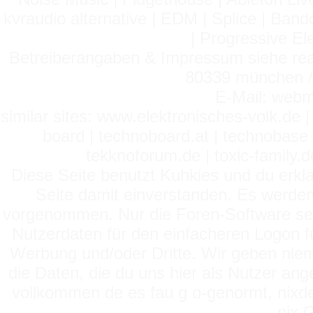
kvraudio alternative | EDM | Splice | Ba
| Progressive El
Betreiberangaben & Impressum siehe read
80339 münchen / 
E-Mail: webm
similar sites: www.elektronisches-volk.de
board | technoboard.at | technobase 
tekknoforum.de | toxic-family.de 
Diese Seite benutzt Kuhkies und du erklä
Seite damit einverstanden. Es werden
vorgenommen. Nur die Foren-Software setz
Nutzerdaten für den einfacheren Logon für
Werbung und/oder Dritte. Wir geben niema
die Daten, die du uns hier als Nutzer ang
vollkommen de es fau g o-genormt, nixde
nix 