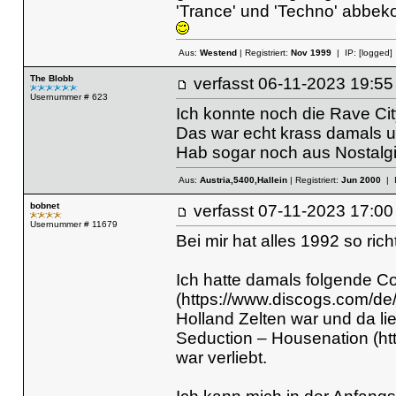
'Trance' und 'Techno' abbek
Aus:
Westend
| Registriert:
Nov 1999
| IP:
[logged]
The Blobb
verfasst
06-11-2023 19
Usernummer # 623
Ich konnte noch die Rave Cit
Das war echt krass damals u
Hab sogar noch aus Nostalgis
Aus:
Austria,5400,Hallein
| Registriert:
Jun 2000
| 
bobnet
verfasst
07-11-2023 17
Usernummer # 11679
Bei mir hat alles 1992 so ric
Ich hatte damals folgende Co
(https://www.discogs.com/de
Holland Zelten war und da li
Seduction – Housenation (h
war verliebt.