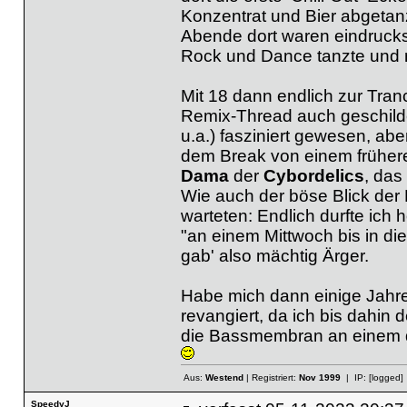
Konzentrat und Bier abgetanzt
Abende dort waren eindrucksv
Rock und Dance tanzte und 
Mit 18 dann endlich zur Tranc
Remix-Thread auch geschilde
u.a.) fasziniert gewesen, ab
dem Break von einem frühere
Dama
der
Cybordelics
, das
Wie auch der böse Blick der
warteten: Endlich durfte ich 
"an einem Mittwoch bis in die 
gab' also mächtig Ärger.
Habe mich dann einige Jahre
revangiert, da ich bis dahin d
die Bassmembran an einem d
Aus:
Westend
| Registriert:
Nov 1999
| IP:
[logged]
SpeedyJ