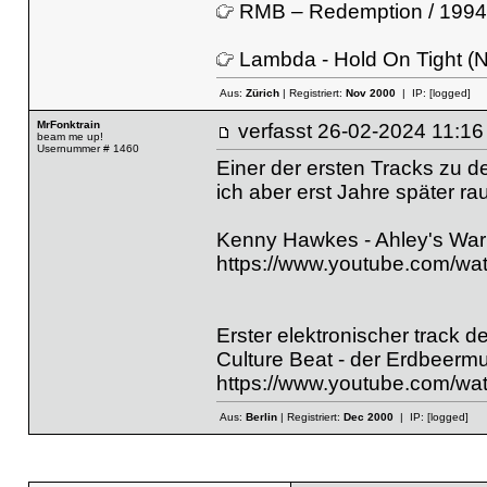
RMB – Redemption / 1994
Lambda - Hold On Tight (N
Aus:
Zürich
| Registriert:
Nov 2000
| IP:
[logged]
MrFonktrain
verfasst
26-02-2024 11
beam me up!
Usernummer # 1460
Einer der ersten Tracks zu d
ich aber erst Jahre später ra
Kenny Hawkes - Ahley's War
https://www.youtube.com/w
Erster elektronischer track
Culture Beat - der Erdbeerm
https://www.youtube.com/
Aus:
Berlin
| Registriert:
Dec 2000
| IP:
[logged]