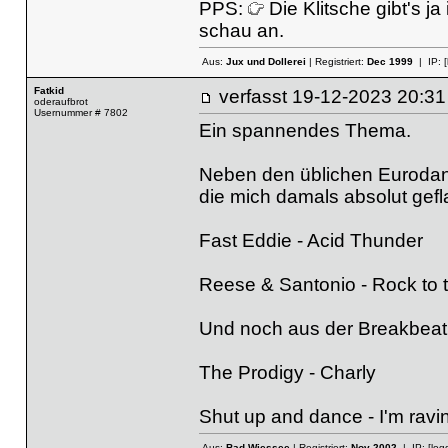
PPS:
Die Klitsche gibt's j
schau an.
Aus:
Jux und Dollerei
| Registriert:
Dec 1999
| IP:
Fatkid
verfasst
19-12-2023 20
oderaufbrot
Usernummer # 7802
Ein spannendes Thema.
Neben den üblichen Eurodanc
die mich damals absolut gefl
Fast Eddie - Acid Thunder
Reese & Santonio - Rock to 
Und noch aus der Breakbeat
The Prodigy - Charly
Shut up and dance - I'm ravin
Aus:
Bad Wiessee
| Registriert:
Nov 2002
| IP:
[log