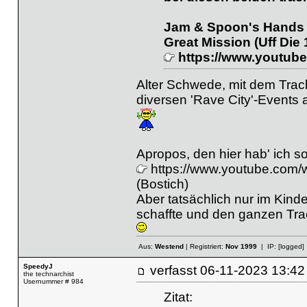
Jam & Spoon's Hands O
Great Mission (Uff Die 
https://www.youtu
Alter Schwede, mit dem Track
diversen 'Rave City'-Events 
Apropos, den hier hab' ich s
https://www.youtube.com
(Bostich)
Aber tatsächlich nur im Kin
schaffte und den ganzen Trac
Aus:
Westend
| Registriert:
Nov 1999
| IP:
[logged]
SpeedyJ
verfasst
06-11-2023 13
the technarchist
Usernummer # 984
Zitat: