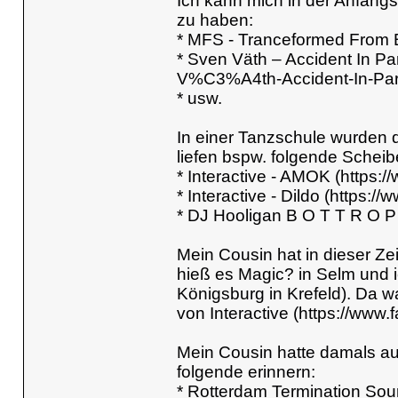
Ich kann mich in der Anfang
zu haben:
* MFS - Tranceformed From 
* Sven Väth – Accident In P
V%C3%A4th-Accident-In-Par
* usw.
In einer Tanzschule wurden d
liefen bspw. folgende Scheib
* Interactive - AMOK (http
* Interactive - Dildo (https:
* DJ Hooligan B O T T R O 
Mein Cousin hat in dieser Zei
hieß es Magic? in Selm und 
Königsburg in Krefeld). Da w
von Interactive (https://w
Mein Cousin hatte damals au
folgende erinnern:
* Rotterdam Termination Sou