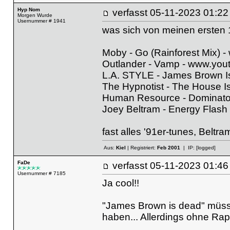
Hyp Nom
verfasst
05-11-2023 01
Morgen Wurde
Usernummer # 1941
was sich von meinen ersten 1
Moby - Go (Rainforest Mix) -
Outlander - Vamp -
www.yout
L.A. STYLE - James Brown I
The Hypnotist - The House I
Human Resource - Dominato
Joey Beltram - Energy Flash
fast alles '91er-tunes, Beltra
Aus:
Kiel
| Registriert:
Feb 2001
| IP:
[logged]
FaDe
verfasst
05-11-2023 01
Usernummer # 7185
Ja cool!!
"James Brown is dead" müsst
haben... Allerdings ohne Rap-