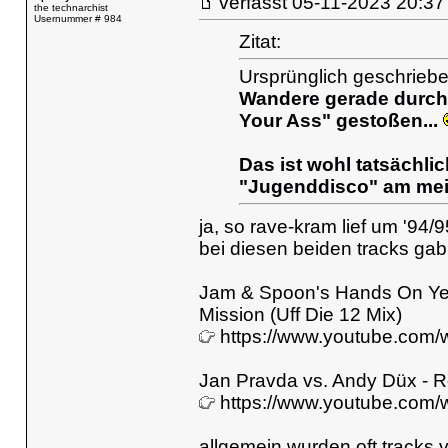
verfasst
05-11-2023 20
the technarchist
Usernummer # 984
Zitat:
Ursprünglich geschrieb
Wandere gerade durch 
Your Ass" gestoßen...
Das ist wohl tatsächlic
"Jugenddisco" am meis
ja, so rave-kram lief um '94/
bei diesen beiden tracks gab
Jam & Spoon's Hands On Yell
Mission (Uff Die 12 Mix)
https://www.youtube.com
Jan Pravda vs. Andy Düx - 
https://www.youtube.co
allgemein wurden oft tracks 