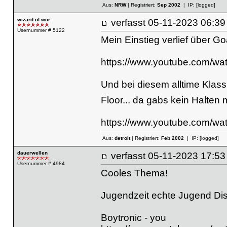
Aus:
NRW
| Registriert:
Sep 2002
| IP:
[logged]
wizard of wor
verfasst
05-11-2023 06
Usernummer # 5122
Mein Einstieg verlief über Goa
https://www.youtube.com/
Und bei diesem alltime Klassi
Floor... da gabs kein Halten
https://www.youtube.com/
Aus:
detroit
| Registriert:
Feb 2002
| IP:
[logged]
dauerwellen
verfasst
05-11-2023 17
Usernummer # 4984
Cooles Thema!
Jugendzeit echte Jugend Di
Boytronic - you