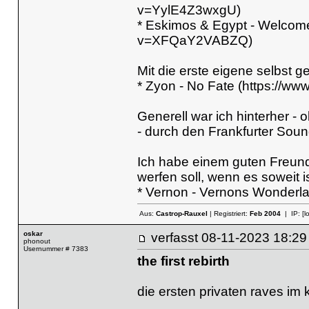
v=YylE4Z3wxgU)
* Eskimos & Egypt - Welcome
v=XFQaY2VABZQ)
Mit die erste eigene selbst
* Zyon - No Fate (https://
Generell war ich hinterher 
- durch den Frankfurter Soun
Ich habe einem guten Freund
werfen soll, wenn es soweit is
* Vernon - Vernons Wonderl
Aus:
Castrop-Rauxel
| Registriert:
Feb 2004
| IP:
[l
oskar
verfasst
08-11-2023 18
phonout
Usernummer # 7383
the first rebirth
die ersten privaten raves im