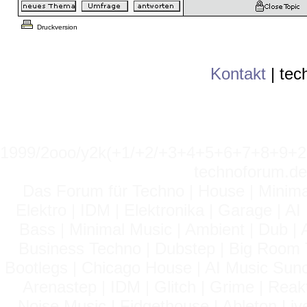
Druckversion
Kontakt
|
tec
1999/2ooo/y2k(+1/+2/+3+4+5+6+7+8+9
technoforum.de
Das Forum für Techno | House | Minima
Elektro | IDM | Elektronika | Garage | A
Bass | Minimal Music | Ambient | Dub | 
Business Techno | Dubstep | Big Room 
Bootlegs | Chicago House | AI Music Suno 
Arenastep | IDM | Glitch | Grime | Rea
Noise Music | Fidgethouse | Ableton Liv