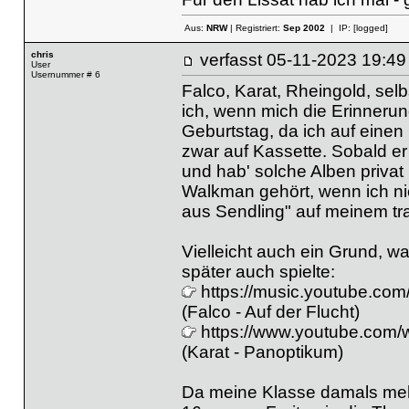
Aus:
NRW
| Registriert:
Sep 2002
| IP:
[logged]
chris
verfasst
05-11-2023 19
User
Usernummer # 6
Falco, Karat, Rheingold, se
ich, wenn mich die Erinneru
Geburtstag, da ich auf einen
zwar auf Kassette. Sobald er 
und hab' solche Alben priva
Walkman gehört, wenn ich nic
aus Sendling" auf meinem tra
Vielleicht auch ein Grund, wa
später auch spielte:
https://music.youtube.c
(Falco - Auf der Flucht)
https://www.youtube.com
(Karat - Panoptikum)
Da meine Klasse damals mehr