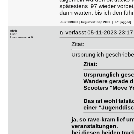
spätestens '97 wieder vorbei,
dann warten, bis ich den füh
Aus:
909303
| Registriert:
Sep 2000
| IP:
[logged]
chris
verfasst
05-11-2023 23
User
Usernummer # 6
Zitat:
Ursprünglich geschrieb
Zitat:
Ursprünglich gesc
Wandere gerade du
Scooters "Move Yo
Das ist wohl tatsä
einer "Jugenddisc
ja, so rave-kram lief u
veranstaltungen.
bei diesen beiden trac