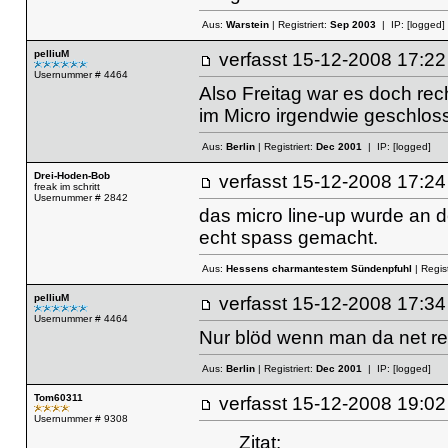
Aus:
Warstein
| Registriert:
Sep 2003
| IP:
[logged]
pelliuM
verfasst
15-12-2008 17
Usernummer # 4464
Also Freitag war es doch rech
im Micro irgendwie geschloss
Aus:
Berlin
| Registriert:
Dec 2001
| IP:
[logged]
Drei-Hoden-Bob
verfasst
15-12-2008 17
freak im schritt
Usernummer # 2842
das micro line-up wurde an d
echt spass gemacht.
Aus:
Hessens charmantestem Sündenpfuhl
| Regist
pelliuM
verfasst
15-12-2008 17
Usernummer # 4464
Nur blöd wenn man da net r
Aus:
Berlin
| Registriert:
Dec 2001
| IP:
[logged]
Tom60311
verfasst
15-12-2008 19
Usernummer # 9308
Zitat: