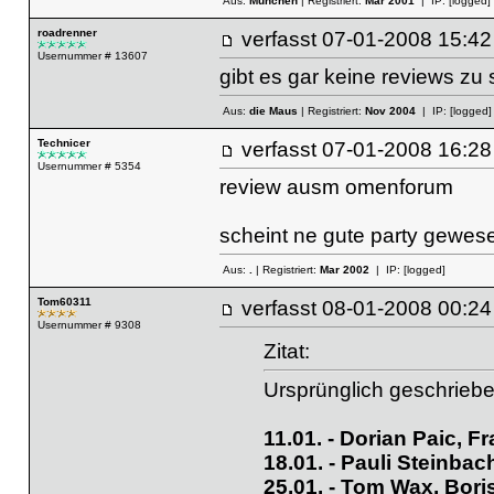
Aus:
München
| Registriert:
Mar 2001
| IP:
[logged]
roadrenner
verfasst
07-01-2008 15
Usernummer # 13607
gibt es gar keine reviews zu 
Aus:
die Maus
| Registriert:
Nov 2004
| IP:
[logged]
Technicer
verfasst
07-01-2008 16
Usernummer # 5354
review ausm omenforum
scheint ne gute party gewes
Aus:
.
| Registriert:
Mar 2002
| IP:
[logged]
Tom60311
verfasst
08-01-2008 00
Usernummer # 9308
Zitat:
Ursprünglich geschrieb
11.01. - Dorian Paic, F
18.01. - Pauli Steinbach
25.01. - Tom Wax, Boris