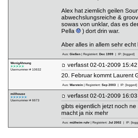
Alex hat ziemlich geilen Sou
abwechslungsreiche & groovi
sowas von unklar, das es de
Pella
) dort drin war.
Aber alles in allem sehr echt
Aus:
Gießen
| Registriert:
Dec 1999
| IP:
[logged]
WenigAhnung
verfasst
02-01-2009 15
Usernummer # 10632
20. Februar kommt Laurent G
Aus:
Warstein
| Registriert:
Sep 2003
| IP:
[logged]
millhouse
verfasst
02-01-2009 16
Usernummer # 6673
gibts eigentlich jetzt noch 
macht ja nix mehr
Aus:
mülheim ruhr
| Registriert:
Jul 2002
| IP:
[log