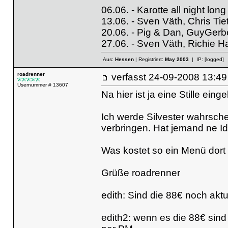
06.06. - Karotte all night long
13.06. - Sven Väth, Chris Tiet
20.06. - Pig & Dan, GuyGerbe
27.06. - Sven Väth, Richie H
Aus:
Hessen
| Registriert:
May 2003
| IP:
[logged]
roadrenner
verfasst
24-09-2008 13
Usernummer # 13607
Na hier ist ja eine Stille einge
Ich werde Silvester wahrsch
verbringen. Hat jemand ne I
Was kostet so ein Menü dort e
Grüße roadrenner
edith: Sind die 88€ noch aktu
edith2: wenn es die 88€ sind