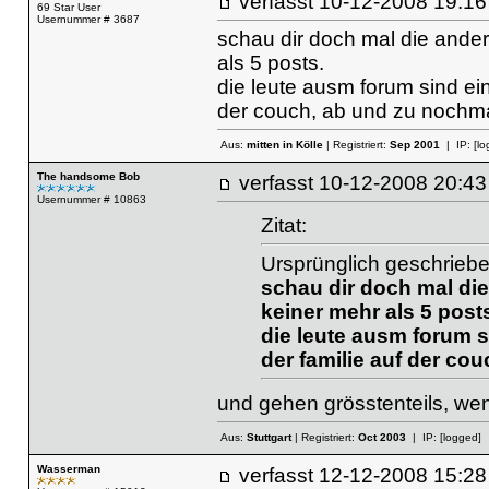
verfasst
10-12-2008 19
69 Star User
Usernummer # 3687
schau dir doch mal die andere
als 5 posts.
die leute ausm forum sind ein
der couch, ab und zu nochmal
Aus:
mitten in Kölle
| Registriert:
Sep 2001
| IP:
[lo
The handsome Bob
verfasst
10-12-2008 20
Usernummer # 10863
Zitat:
Ursprünglich geschriebe
schau dir doch mal die 
keiner mehr als 5 post
die leute ausm forum s
der familie auf der co
und gehen grösstenteils, wen
Aus:
Stuttgart
| Registriert:
Oct 2003
| IP:
[logged]
Wasserman
verfasst
12-12-2008 15