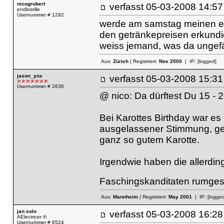
nicogrubert
verfasst
05-03-2008 14
endlosrille
Usernummer # 1292
werde am samstag meinen er
den getränkepreisen erkundi
weiss jemand, was da ungefä
Aus:
Zürich
| Registriert:
Nov 2000
| IP:
[logged]
jason_ynx
verfasst
05-03-2008 15
Usernummer # 2636
@ nico: Da dürftest Du 15 - 
Bei Karottes Birthday war es ü
ausgelassener Stimmung, gei
ganz so gutem Karotte.
Irgendwie haben die allerding
Faschingskanditaten rumgest
Aus:
Mannheim
| Registriert:
May 2001
| IP:
[logged
jan.solo
verfasst
05-03-2008 16
AElectricer ®
Usernummer # 6524