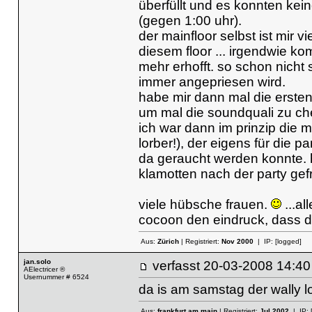
überfüllt und es konnten k
(gegen 1:00 uhr).
der mainfloor selbst ist mir
diesem floor ... irgendwie ko
mehr erhofft. so schon nicht
immer angepriesen wird.
habe mir dann mal die ersten
um mal die soundquali zu che
ich war dann im prinzip die m
lorber!), der eigens für die 
da geraucht werden konnte. 
klamotten nach der party gefre
viele hübsche frauen.
...al
cocoon den eindruck, dass d
Aus:
Zürich
| Registriert:
Nov 2000
| IP:
[logged]
jan.solo
verfasst
20-03-2008 14
AElectricer ®
Usernummer # 6524
da is am samstag der wally l
Aus:
frankfurt am main
| Registriert:
Jul 2002
| IP: