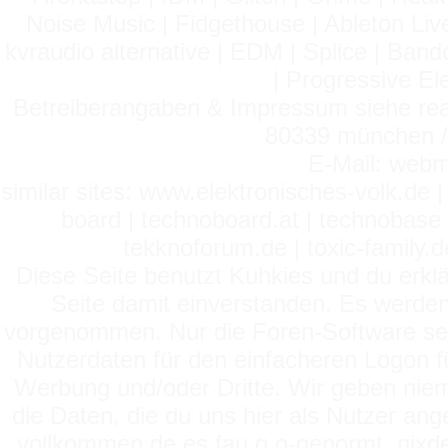
Noise Music | Fidgethouse | Ableton Liv
kvraudio alternative | EDM | Splice | Ba
| Progressive El
Betreiberangaben & Impressum siehe read
80339 münchen / 
E-Mail: webm
similar sites: www.elektronisches-volk.de
board | technoboard.at | technobase 
tekknoforum.de | toxic-family.de 
Diese Seite benutzt Kuhkies und du erklä
Seite damit einverstanden. Es werden
vorgenommen. Nur die Foren-Software setz
Nutzerdaten für den einfacheren Logon für
Werbung und/oder Dritte. Wir geben niema
die Daten, die du uns hier als Nutzer ang
vollkommen de es fau g o-genormt, nixde