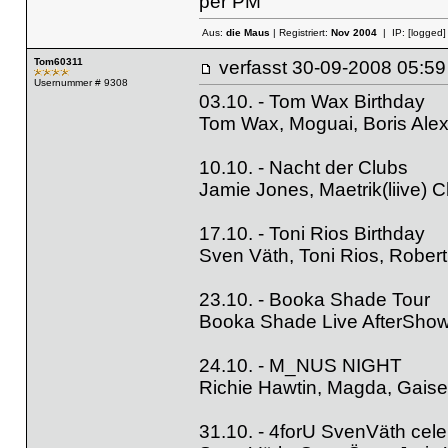
per PM
Aus:
die Maus
| Registriert:
Nov 2004
| IP:
[logged]
Tom60311
verfasst
30-09-2008 05
Usernummer # 9308
03.10. - Tom Wax Birthday
Tom Wax, Moguai, Boris Ale
10.10. - Nacht der Clubs
Jamie Jones, Maetrik(liive) Ch
17.10. - Toni Rios Birthday
Sven Väth, Toni Rios, Robert
23.10. - Booka Shade Tour
Booka Shade Live AfterShowP
24.10. - M_NUS NIGHT
Richie Hawtin, Magda, Gaiser
31.10. - 4forU SvenVäth cele