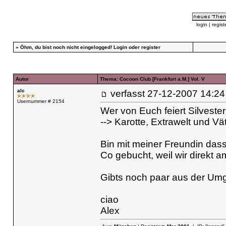
login
|
regist
»
Öhm, du bist noch nicht eingelogged!
Login
oder
register
Autor
Thema: Cocoon Club [Frankfurt a.M.] Vol. V
alc
verfasst
27-12-2007 14
Usernummer # 2154
Wer von Euch feiert Silveste
--> Karotte, Extrawelt und Vä
Bin mit meiner Freundin dass
Co gebucht, weil wir direkt
Gibts noch paar aus der Um
ciao
Alex