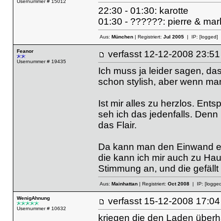
Usernummer # 15012
22:30 - 01:30: karotte
01:30 - ??????: pierre & ma
Aus:
München
| Registriert:
Jul 2005
| IP:
[logged]
Feanor
verfasst
12-12-2008 23
Usernummer # 19435
Ich muss ja leider sagen, das
schon stylish, aber wenn man
Ist mir alles zu herzlos. Ents
seh ich das jedenfalls. Denn 
das Flair.
Da kann man den Einwand erh
die kann ich mir auch zu Ha
Stimmung an, und die gefällt
Aus:
Mainhattan
| Registriert:
Oct 2008
| IP:
[logged
WenigAhnung
verfasst
15-12-2008 17
Usernummer # 10632
kriegen die den Laden überh