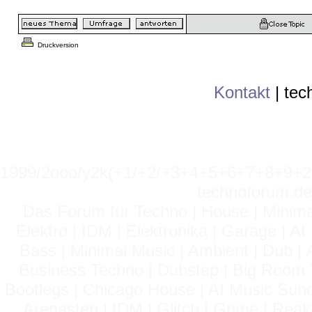
Druckversion
Kontakt
|
tec
1999/2ooo/y2k(+1/+2/+3+4+5+6+7+8+9
technoforum.de
Das Forum für Techno | House | Minima
Elektro | IDM | Elektronika | Garage | A
Bass | Minimal Music | Ambient | Dub | 
Business Techno | Dubstep | Big Room 
Bootlegs | Chicago House | AI Music Suno 
Arenastep | IDM | Glitch | Grime | Rea