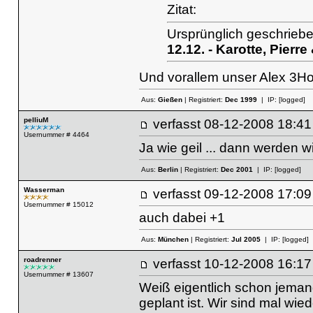
Zitat:
Ursprünglich geschrieb
12.12. - Karotte, Pierr
Und vorallem unser Alex 3H
Aus:
Gießen
| Registriert:
Dec 1999
| IP:
[logged]
pelliuM
verfasst
08-12-2008 18
Usernummer # 4464
Ja wie geil ... dann werden wi
Aus:
Berlin
| Registriert:
Dec 2001
| IP:
[logged]
Wasserman
verfasst
09-12-2008 17
Usernummer # 15012
auch dabei +1
Aus:
München
| Registriert:
Jul 2005
| IP:
[logged]
roadrenner
verfasst
10-12-2008 16
Usernummer # 13607
Weiß eigentlich schon jeman
geplant ist. Wir sind mal wi