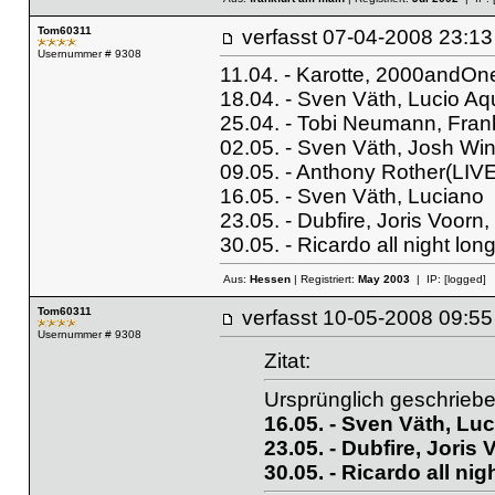
Tom60311
verfasst
07-04-2008 23
Usernummer # 9308
11.04. - Karotte, 2000andOne
18.04. - Sven Väth, Lucio Aqu
25.04. - Tobi Neumann, Fran
02.05. - Sven Väth, Josh Wi
09.05. - Anthony Rother(LIV
16.05. - Sven Väth, Luciano
23.05. - Dubfire, Joris Voorn
30.05. - Ricardo all night lo
Aus:
Hessen
| Registriert:
May 2003
| IP:
[logged]
Tom60311
verfasst
10-05-2008 09
Usernummer # 9308
Zitat:
Ursprünglich geschrieb
16.05. - Sven Väth, Lu
23.05. - Dubfire, Joris
30.05. - Ricardo all ni