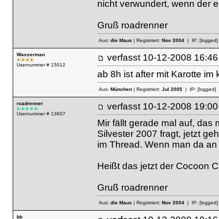
nicht verwundert, wenn der 
Gruß roadrenner
Aus:
die Maus
| Registriert:
Nov 2004
| IP:
[logged]
Wasserman
verfasst
10-12-2008 16
Usernummer # 15012
ab 8h ist after mit Karotte im 
Aus:
München
| Registriert:
Jul 2005
| IP:
[logged]
roadrenner
verfasst
10-12-2008 19
Usernummer # 13607
Mir fällt gerade mal auf, das
Silvester 2007 fragt, jetzt ge
im Thread. Wenn man da an di
Heißt das jetzt der Cocoon 
Gruß roadrenner
Aus:
die Maus
| Registriert:
Nov 2004
| IP:
[logged]
bb