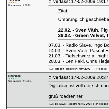
verfasst
17-02-2008 19
Usernummer # 9308
Zitat:
Ursprünglich geschrieb
22.02. - Sven Väth, Pi
29.02. - Green Velvet, 
07.03. - Radio Slave, Ingo Bos
14.03. - Sven Väth, Pascal F
21.03. - Tiefschwarz all night
28.03. - Len Faki, Chris Tiet
Aus:
Hessen
| Registriert:
May 2003
| IP:
[logged]
roadrenner
verfasst
17-02-2008 20
Usernummer # 13607
Digitalism ist voll der schmunz
gruß roadrenner
Aus:
die Maus
| Registriert:
Nov 2004
| IP:
[logged]