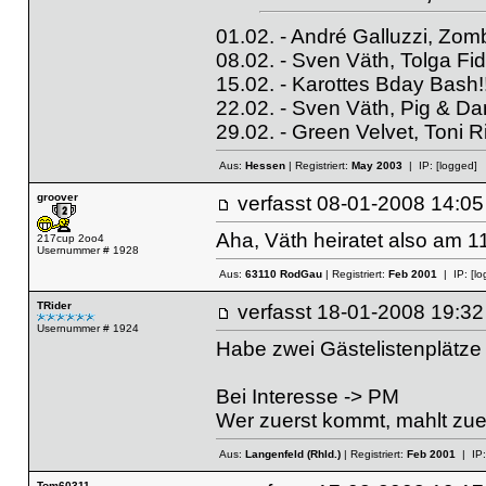
01.02. - André Galluzzi, Zomb
08.02. - Sven Väth, Tolga Fid
15.02. - Karottes Bday Bash!!
22.02. - Sven Väth, Pig & Da
29.02. - Green Velvet, Toni R
Aus:
Hessen
| Registriert:
May 2003
| IP:
[logged]
groover
verfasst
08-01-2008 14
Aha, Väth heiratet also am 11.
217cup 2oo4
Usernummer # 1928
Aus:
63110 RodGau
| Registriert:
Feb 2001
| IP:
[lo
TRider
verfasst
18-01-2008 19
Usernummer # 1924
Habe zwei Gästelistenplätze 
Bei Interesse -> PM
Wer zuerst kommt, mahlt zue
Aus:
Langenfeld (Rhld.)
| Registriert:
Feb 2001
| IP
Tom60311