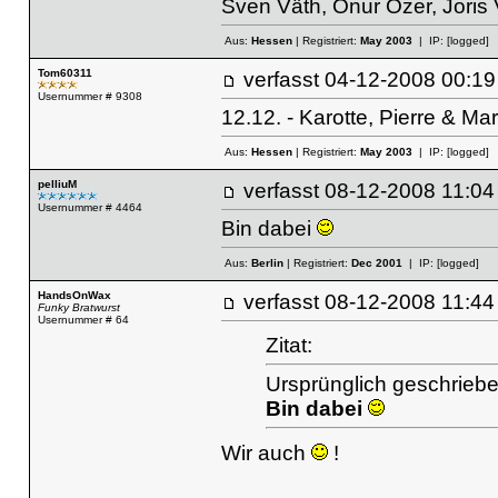
Sven Väth, Onur Özer, Joris V
Aus:
Hessen
| Registriert:
May 2003
| IP:
[logged]
Tom60311
verfasst
04-12-2008 00
Usernummer # 9308
12.12. - Karotte, Pierre & Ma
Aus:
Hessen
| Registriert:
May 2003
| IP:
[logged]
pelliuM
verfasst
08-12-2008 11
Usernummer # 4464
Bin dabei
Aus:
Berlin
| Registriert:
Dec 2001
| IP:
[logged]
HandsOnWax
verfasst
08-12-2008 11
Funky Bratwurst
Usernummer # 64
Zitat:
Ursprünglich geschriebe
Bin dabei
Wir auch
!