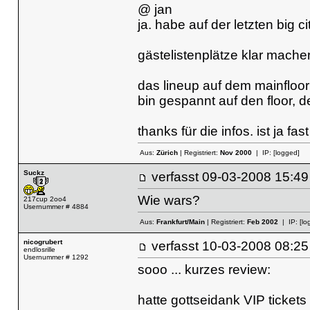
@ jan
ja. habe auf der letzten big c
gästelistenplätze klar mach
das lineup auf dem mainfloor 
bin gespannt auf den floor, 
thanks für die infos. ist ja fast
Aus:
Zürich
| Registriert:
Nov 2000
| IP:
[logged]
Suckz
verfasst
09-03-2008 15
Wie wars?
217cup 2oo4
Usernummer # 4884
Aus:
Frankfurt/Main
| Registriert:
Feb 2002
| IP:
[lo
nicogrubert
verfasst
10-03-2008 08
endlosrille
Usernummer # 1292
sooo ... kurzes review:
hatte gottseidank VIP ticke