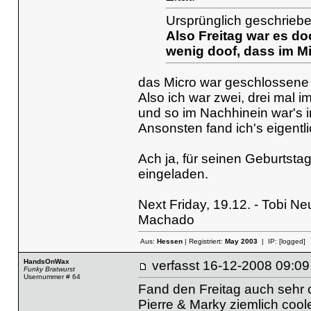
Ursprünglich geschriebe
Also Freitag war es doc
wenig doof, dass im Mi
das Micro war geschlossene
Also ich war zwei, drei mal i
und so im Nachhinein war's i
Ansonsten fand ich's eigentl
Ach ja, für seinen Geburtsta
eingeladen.
Next Friday, 19.12. - Tobi N
Machado
Aus:
Hessen
| Registriert:
May 2003
| IP:
[logged]
HandsOnWax
verfasst
16-12-2008 09
Funky Bratwurst
Usernummer # 64
Fand den Freitag auch sehr 
Pierre & Marky ziemlich cool