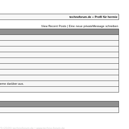
technoforum.de
» Profil für hermie
View Recent Posts
|
Eine neue privateMessage schreiben
erne darüber aus.
026) technoforum.de | www.techno-forum.de