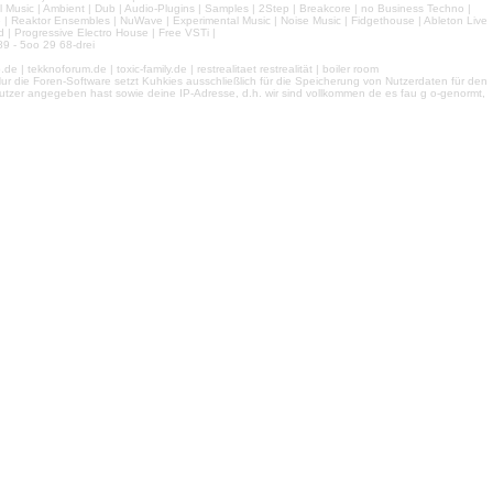
l Music | Ambient | Dub | Audio-Plugins | Samples | 2Step | Breakcore | no Business Techno |
e | Reaktor Ensembles | NuWave | Experimental Music | Noise Music | Fidgethouse | Ableton Live
 | Progressive Electro House | Free VSTi |
9 - 5oo 29 68-drei
 tekknoforum.de | toxic-family.de | restrealitaet restrealität | boiler room
r die Foren-Software setzt Kuhkies ausschließlich für die Speicherung von Nutzerdaten für den
ls Nutzer angegeben hast sowie deine IP-Adresse, d.h. wir sind vollkommen de es fau g o-genormt,