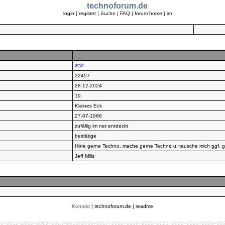
technoforum.de
login
|
register
|
Suche
|
FAQ
|
forum home
|
im
22457
28-12-2024
19
Kleines Eck
27-07-1966
zufällig im net entdeckt
bestätige
Höre gerne Techno, mache gerne Techno u. tausche mich ggf. g
Jeff Mills
Kontakt
|
technoforum.de
|
readme
010+2011+2012+2013+2014+2015+2016+2017+2018+2019+2020+2021+2022+2023+2024+2025+2