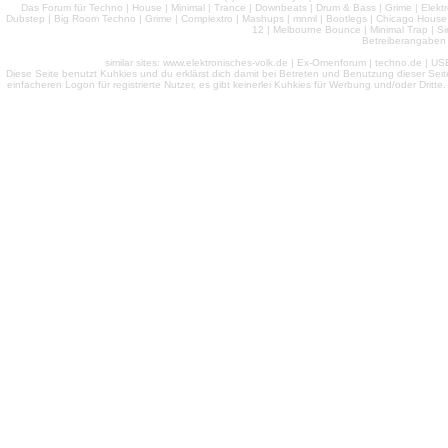
Das Forum für Techno | House | Minimal | Trance | Downbeats | Drum & Bass | Grime | Elektro
Dubstep | Big Room Techno | Grime | Complextro | Mashups | mnml | Bootlegs | Chicago House | 
12 | Melbourne Bounce | Minimal Trap | Si
Betreiberangaben 
similar sites: www.elektronisches-volk.de | Ex-Omenforum | techno.de | USB 
Diese Seite benutzt Kuhkies und du erklärst dich damit bei Betreten und Benutzung dieser Sei
einfacheren Logon für registrierte Nutzer, es gibt keinerlei Kuhkies für Werbung und/oder Dritt