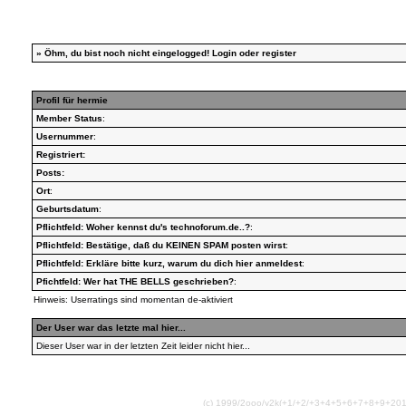
»
Öhm, du bist noch nicht eingelogged!
Login
oder
register
Profil für hermie
Member Status
:
Usernummer
:
Registriert:
Posts:
Ort
:
Geburtsdatum
:
Pflichtfeld: Woher kennst du's technoforum.de..?
:
Pflichtfeld: Bestätige, daß du KEINEN SPAM posten wirst
:
Pflichtfeld: Erkläre bitte kurz, warum du dich hier anmeldest
:
Pfichtfeld: Wer hat THE BELLS geschrieben?
:
Hinweis: Userratings sind momentan de-aktiviert
Der User war das letzte mal hier...
Dieser User war in der letzten Zeit leider nicht hier...
(c) 1999/2ooo/y2k(+1/+2/+3+4+5+6+7+8+9+2