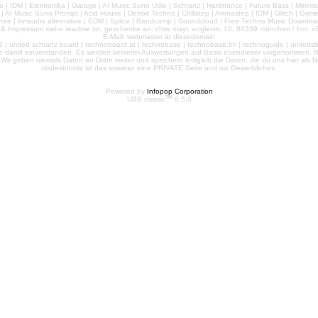
 | IDM | Elektronika | Garage | AI Music Suno Udio | Schranz | Hardtrance | Future Bass | Minima
AI Music Suno Prompt | Acid House | Detroit Techno | Chillstep | Arenastep | IDM | Glitch | Grim
nee | kvraudio alternative | EDM | Splice | Bandcamp | Soundcloud | Free Techno Music Download
& Impressum siehe readme.txt, geschenke an: chris mayr, anglerstr. 16, 80339 münchen / fon: o8
E-Mail: webmaster ät diesedomain
| united schranz board | technoboard.at | technobase | technobase.fm | technoguide | unitedsb.de |
te damit einverstanden. Es werden keinerlei Auswertungen auf Basis ebendieser vorgenommen. Nu
e. Wir geben niemals Daten an Dritte weiter und speichern lediglich die Daten, die du uns hier a
nixdestotrotz ist das sowieso eine PRIVATE Seite und nix Gewerbliches.
Powered by
Infopop Corporation
TM
UBB.classic
6.5.0