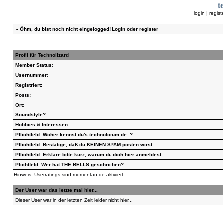
t
login
|
regist
»
Öhm, du bist noch nicht eingelogged!
Login
oder
register
Profil für Technolizard
Member Status
:
Usernummer
:
Registriert:
Posts:
Ort
:
Soundstyle?
:
Hobbies & Interessen
:
Pflichtfeld: Woher kennst du's technoforum.de..?
:
Pflichtfeld: Bestätige, daß du KEINEN SPAM posten wirst
:
Pflichtfeld: Erkläre bitte kurz, warum du dich hier anmeldest
:
Pfichtfeld: Wer hat THE BELLS geschrieben?
:
Hinweis: Userratings sind momentan de-aktiviert
Der User war das letzte mal hier...
Dieser User war in der letzten Zeit leider nicht hier...