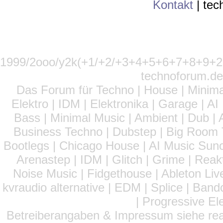
Kontakt
|
tec
1999/2ooo/y2k(+1/+2/+3+4+5+6+7+8+9
technoforum.de
Das Forum für Techno | House | Minima
Elektro | IDM | Elektronika | Garage | A
Bass | Minimal Music | Ambient | Dub | 
Business Techno | Dubstep | Big Room 
Bootlegs | Chicago House | AI Music Suno 
Arenastep | IDM | Glitch | Grime | Rea
Noise Music | Fidgethouse | Ableton Liv
kvraudio alternative | EDM | Splice | Ba
| Progressive El
Betreiberangaben & Impressum siehe read