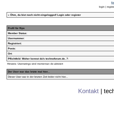
t
login
|
regist
»
Öhm, du bist noch nicht eingelogged!
Login
oder
register
Profil für flips
Member Status
:
Usernummer
:
Registriert:
Posts:
Ort
:
Pflichtfeld: Woher kennst du's technoforum.de..?
:
Hinweis: Userratings sind momentan de-aktiviert
Der User war das letzte mal hier...
Dieser User war in der letzten Zeit leider nicht hier...
Kontakt
|
tec