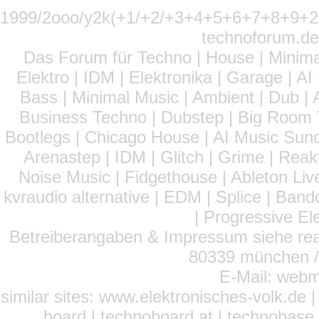
1999/2ooo/y2k(+1/+2/+3+4+5+6+7+8+9
technoforum.de
Das Forum für Techno | House | Minima
Elektro | IDM | Elektronika | Garage | A
Bass | Minimal Music | Ambient | Dub | 
Business Techno | Dubstep | Big Room 
Bootlegs | Chicago House | AI Music Suno 
Arenastep | IDM | Glitch | Grime | Rea
Noise Music | Fidgethouse | Ableton Liv
kvraudio alternative | EDM | Splice | Ba
| Progressive El
Betreiberangaben & Impressum siehe read
80339 münchen / 
E-Mail: webm
similar sites: www.elektronisches-volk.de
board | technoboard.at | technobase 