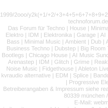
1999/2ooo/y2k(+1/+2/+3+4+5+6+7+8+9
technoforum.de
Das Forum für Techno | House | Minima
Elektro | IDM | Elektronika | Garage | A
Bass | Minimal Music | Ambient | Dub | 
Business Techno | Dubstep | Big Room 
Bootlegs | Chicago House | AI Music Suno 
Arenastep | IDM | Glitch | Grime | Rea
Noise Music | Fidgethouse | Ableton Liv
kvraudio alternative | EDM | Splice | Ba
| Progressive El
Betreiberangaben & Impressum siehe read
80339 münchen / 
E-Mail: webm