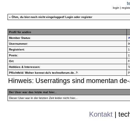
t
login
|
regist
»
Öhm, du bist noch nicht eingelogged!
Login
oder
register
Profil für andiro
Member Status
:
Usernummer
:
9
Registriert:
1
Posts:
1
Ort
:
F
Hobbies & Interessen
:
T
Pflichtfeld: Woher kennst du's technoforum.de..?
:
P
Hinweis: Userratings sind momentan de-a
Der User war das letzte mal hier...
Dieser User war in der letzten Zeit leider nicht hier...
Kontakt
|
tec