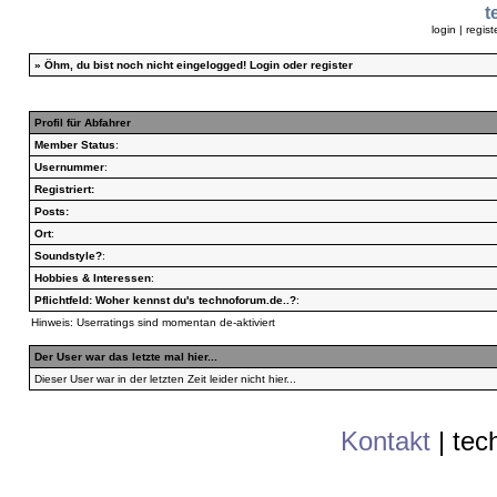
t
login
|
regist
»
Öhm, du bist noch nicht eingelogged!
Login
oder
register
Profil für Abfahrer
Member Status
:
Usernummer
:
Registriert:
Posts:
Ort
:
Soundstyle?
:
Hobbies & Interessen
:
Pflichtfeld: Woher kennst du's technoforum.de..?
:
Hinweis: Userratings sind momentan de-aktiviert
Der User war das letzte mal hier...
Dieser User war in der letzten Zeit leider nicht hier...
Kontakt
|
tec