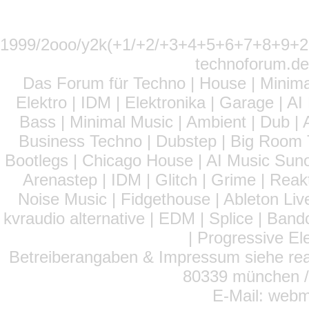
1999/2ooo/y2k(+1/+2/+3+4+5+6+7+8+9
technoforum.de
Das Forum für Techno | House | Minima
Elektro | IDM | Elektronika | Garage | A
Bass | Minimal Music | Ambient | Dub | 
Business Techno | Dubstep | Big Room 
Bootlegs | Chicago House | AI Music Suno 
Arenastep | IDM | Glitch | Grime | Rea
Noise Music | Fidgethouse | Ableton Liv
kvraudio alternative | EDM | Splice | Ba
| Progressive El
Betreiberangaben & Impressum siehe read
80339 münchen / 
E-Mail: webm