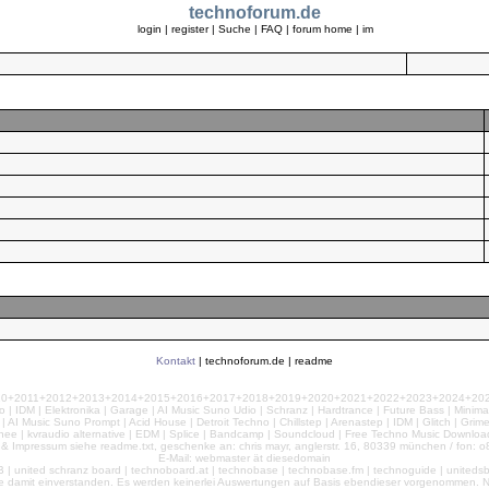
technoforum.de
login
|
register
|
Suche
|
FAQ
|
forum home
|
im
Kontakt
|
technoforum.de
|
readme
010+2011+2012+2013+2014+2015+2016+2017+2018+2019+2020+2021+2022+2023+2024+2025+2
 | IDM | Elektronika | Garage | AI Music Suno Udio | Schranz | Hardtrance | Future Bass | Minima
AI Music Suno Prompt | Acid House | Detroit Techno | Chillstep | Arenastep | IDM | Glitch | Grim
nee | kvraudio alternative | EDM | Splice | Bandcamp | Soundcloud | Free Techno Music Download
& Impressum siehe readme.txt, geschenke an: chris mayr, anglerstr. 16, 80339 münchen / fon: o8
E-Mail: webmaster ät diesedomain
| united schranz board | technoboard.at | technobase | technobase.fm | technoguide | unitedsb.de |
te damit einverstanden. Es werden keinerlei Auswertungen auf Basis ebendieser vorgenommen. Nu