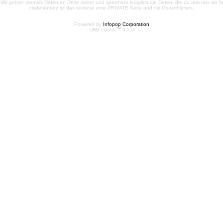
e. Wir geben niemals Daten an Dritte weiter und speichern lediglich die Daten, die du uns hier a
nixdestotrotz ist das sowieso eine PRIVATE Seite und nix Gewerbliches.
Powered by
Infopop Corporation
TM
UBB.classic
6.5.0