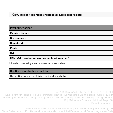
»
Öhm, du bist noch nicht eingelogged!
Login
oder
register
Profil für essance
Member Status
:
Usernummer
:
Registriert:
Posts:
Ort
:
Pflichtfeld: Woher kennst du's technoforum.de..?
:
Hinweis: Userratings sind momentan de-aktiviert
Der User war das letzte mal hier...
Dieser User war in der letzten Zeit leider nicht hier...
(c) 1999/2ooo/y2k(+1/+2/+3+4+5+6+7+8+9+2
Das Forum für Techno | House | Minimal | Trance | Downbeats | Drum & Bass | Grime | Elektro
Dubstep | Big Room Techno | Grime | Complextro | Mashups | mnml | Bootlegs | Chicago House | 
12 | Melbourne Bounce | Minimal Trap | Si
Betreiberangaben 
similar sites: www.elektronisches-volk.de | Ex-Omenforum | techno.de | USB 
Diese Seite benutzt Kuhkies und du erklärst dich damit bei Betreten und Benutzung dieser Sei