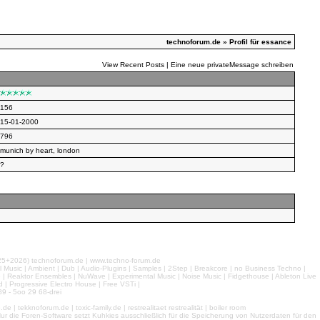
technoforum.de
» Profil für essance
View Recent Posts
|
Eine neue privateMessage schreiben
156
15-01-2000
796
munich by heart, london
?
026) technoforum.de | www.techno-forum.de
l Music | Ambient | Dub | Audio-Plugins | Samples | 2Step | Breakcore | no Business Techno |
e | Reaktor Ensembles | NuWave | Experimental Music | Noise Music | Fidgethouse | Ableton Live
 | Progressive Electro House | Free VSTi |
9 - 5oo 29 68-drei
 tekknoforum.de | toxic-family.de | restrealitaet restrealität | boiler room
r die Foren-Software setzt Kuhkies ausschließlich für die Speicherung von Nutzerdaten für den