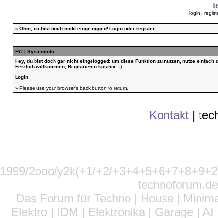
t
login
|
regist
»
Öhm, du bist noch nicht eingelogged!
Login
oder
register
FYI | SystemInfo
Hey, du bist doch gar nicht eingelogged: um diese Funktion zu nutzen, nutze einfach
Herzlich willkommen, Registrieren kostnix :-)
Login
» Please use your browser's back button to return.
Kontakt
|
tec
1999/2ooo/y2k(+1/+2/+3+4+5+6+7+8+9
technoforum.de
Das Forum für Techno | House | Minima
Elektro | IDM | Elektronika | Garage | A