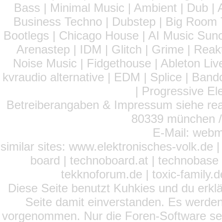
Bass | Minimal Music | Ambient | Dub | 
Business Techno | Dubstep | Big Room 
Bootlegs | Chicago House | AI Music Suno 
Arenastep | IDM | Glitch | Grime | Rea
Noise Music | Fidgethouse | Ableton Liv
kvraudio alternative | EDM | Splice | Ba
| Progressive El
Betreiberangaben & Impressum siehe read
80339 münchen / 
E-Mail: webm
similar sites: www.elektronisches-volk.de
board | technoboard.at | technobase 
tekknoforum.de | toxic-family.de 
Diese Seite benutzt Kuhkies und du erklä
Seite damit einverstanden. Es werden
vorgenommen. Nur die Foren-Software setz