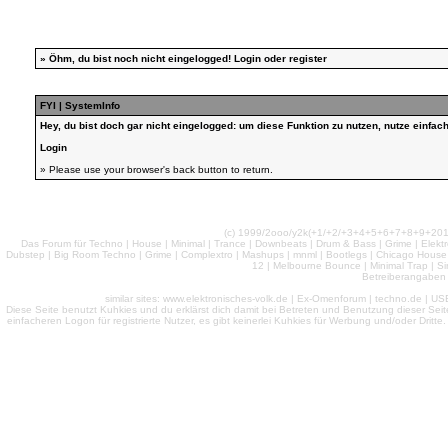
»
Öhm, du bist noch nicht eingelogged!
Login
oder
register
FYI | SystemInfo
Hey, du bist doch gar nicht eingelogged: um diese Funktion zu nutzen, nutze einfa
Login
» Please use your browser's back button to return.
(c) 1999/2ooo/y2k(+1/+2/+3+4+5+6+7+8+9+2
Das Forum für Techno | House | Minimal | Trance | Downbeats | Drum & Bass | Grime | Elektro
Dubstep | Big Room Techno | Grime | Complextro | Mashups | mnml | Bootlegs | Chicago House | 
12 | Melbourne Bounce | Minimal Trap | Si
Betreiberangaben 
similar sites: www.elektronisches-volk.de | Ex-Omenforum | techno.de | USB 
Diese Seite benutzt Kuhkies und du erklärst dich damit bei Betreten und Benutzung dieser Sei
einfacheren Logon für registrierte Nutzer, es gibt keinerlei Kuhkies für Werbung und/oder Dritt