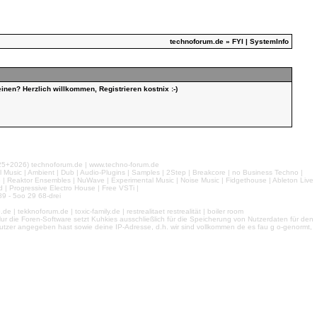
technoforum.de
» FYI | SystemInfo
inen? Herzlich willkommen, Registrieren kostnix :-)
026) technoforum.de | www.techno-forum.de
l Music | Ambient | Dub | Audio-Plugins | Samples | 2Step | Breakcore | no Business Techno |
e | Reaktor Ensembles | NuWave | Experimental Music | Noise Music | Fidgethouse | Ableton Live
 | Progressive Electro House | Free VSTi |
9 - 5oo 29 68-drei
 tekknoforum.de | toxic-family.de | restrealitaet restrealität | boiler room
r die Foren-Software setzt Kuhkies ausschließlich für die Speicherung von Nutzerdaten für den
ls Nutzer angegeben hast sowie deine IP-Adresse, d.h. wir sind vollkommen de es fau g o-genormt,