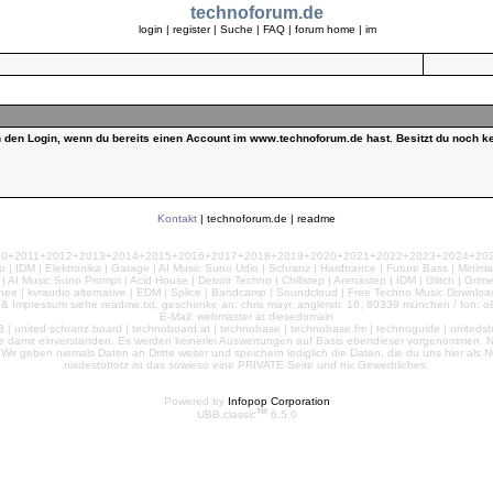
technoforum.de
login
|
register
|
Suche
|
FAQ
|
forum home
|
im
ch den Login, wenn du bereits einen Account im www.technoforum.de hast. Besitzt du noch ke
Kontakt
|
technoforum.de
|
readme
010+2011+2012+2013+2014+2015+2016+2017+2018+2019+2020+2021+2022+2023+2024+2025+2
 | IDM | Elektronika | Garage | AI Music Suno Udio | Schranz | Hardtrance | Future Bass | Minima
AI Music Suno Prompt | Acid House | Detroit Techno | Chillstep | Arenastep | IDM | Glitch | Grim
nee | kvraudio alternative | EDM | Splice | Bandcamp | Soundcloud | Free Techno Music Download
& Impressum siehe readme.txt, geschenke an: chris mayr, anglerstr. 16, 80339 münchen / fon: o8
E-Mail: webmaster ät diesedomain
| united schranz board | technoboard.at | technobase | technobase.fm | technoguide | unitedsb.de |
te damit einverstanden. Es werden keinerlei Auswertungen auf Basis ebendieser vorgenommen. Nu
e. Wir geben niemals Daten an Dritte weiter und speichern lediglich die Daten, die du uns hier a
nixdestotrotz ist das sowieso eine PRIVATE Seite und nix Gewerbliches.
Powered by
Infopop Corporation
TM
UBB.classic
6.5.0