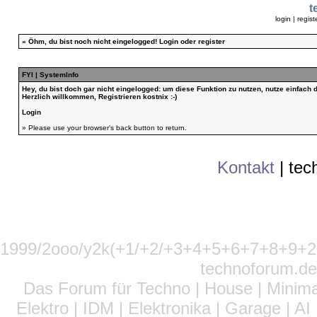
t
login
|
regist
»
Öhm, du bist noch nicht eingelogged!
Login
oder
register
FYI | SystemInfo
Hey, du bist doch gar nicht eingelogged: um diese Funktion zu nutzen, nutze einfach
Herzlich willkommen, Registrieren kostnix :-)
Login
» Please use your browser's back button to return.
Kontakt
|
tec
1999/2ooo/y2k(+1/+2/+3+4+5+6+7+8+9
technoforum.de
Das Forum für Techno | House | Minima
Elektro | IDM | Elektronika | Garage | A