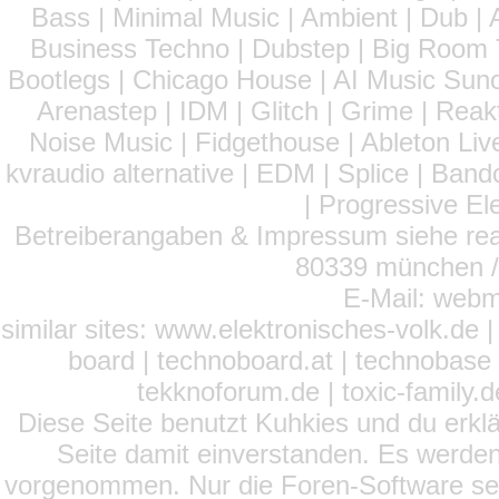
Bass | Minimal Music | Ambient | Dub | 
Business Techno | Dubstep | Big Room 
Bootlegs | Chicago House | AI Music Suno 
Arenastep | IDM | Glitch | Grime | Rea
Noise Music | Fidgethouse | Ableton Liv
kvraudio alternative | EDM | Splice | Ba
| Progressive El
Betreiberangaben & Impressum siehe read
80339 münchen / 
E-Mail: webm
similar sites: www.elektronisches-volk.de
board | technoboard.at | technobase 
tekknoforum.de | toxic-family.de 
Diese Seite benutzt Kuhkies und du erklä
Seite damit einverstanden. Es werden
vorgenommen. Nur die Foren-Software setz