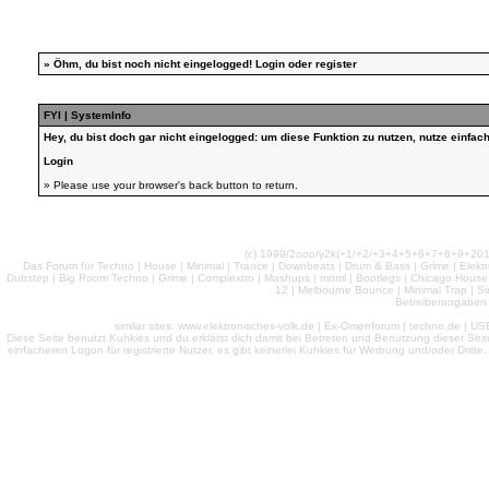
»
Öhm, du bist noch nicht eingelogged!
Login
oder
register
FYI | SystemInfo
Hey, du bist doch gar nicht eingelogged: um diese Funktion zu nutzen, nutze einfa
Login
» Please use your browser's back button to return.
(c) 1999/2ooo/y2k(+1/+2/+3+4+5+6+7+8+9+2
Das Forum für Techno | House | Minimal | Trance | Downbeats | Drum & Bass | Grime | Elektro
Dubstep | Big Room Techno | Grime | Complextro | Mashups | mnml | Bootlegs | Chicago House | 
12 | Melbourne Bounce | Minimal Trap | Si
Betreiberangaben 
similar sites: www.elektronisches-volk.de | Ex-Omenforum | techno.de | USB 
Diese Seite benutzt Kuhkies und du erklärst dich damit bei Betreten und Benutzung dieser Sei
einfacheren Logon für registrierte Nutzer, es gibt keinerlei Kuhkies für Werbung und/oder Dritt