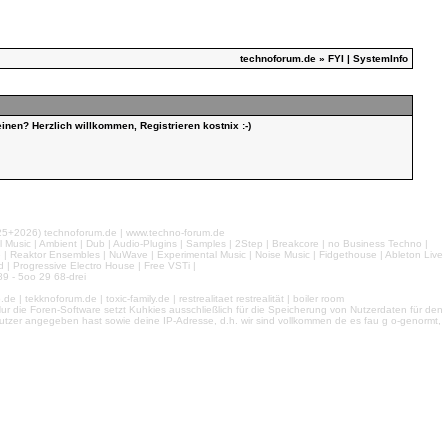
technoforum.de
» FYI | SystemInfo
inen? Herzlich willkommen, Registrieren kostnix :-)
026) technoforum.de | www.techno-forum.de
l Music | Ambient | Dub | Audio-Plugins | Samples | 2Step | Breakcore | no Business Techno |
e | Reaktor Ensembles | NuWave | Experimental Music | Noise Music | Fidgethouse | Ableton Live
 | Progressive Electro House | Free VSTi |
9 - 5oo 29 68-drei
 tekknoforum.de | toxic-family.de | restrealitaet restrealität | boiler room
r die Foren-Software setzt Kuhkies ausschließlich für die Speicherung von Nutzerdaten für den
ls Nutzer angegeben hast sowie deine IP-Adresse, d.h. wir sind vollkommen de es fau g o-genormt,