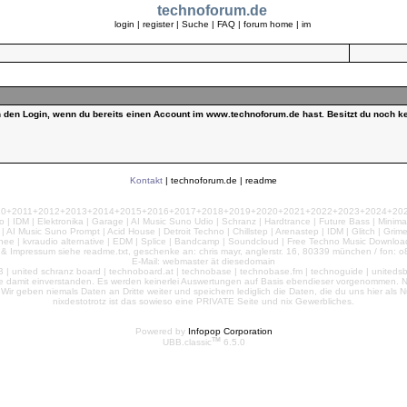
technoforum.de
login
|
register
|
Suche
|
FAQ
|
forum home
|
im
ch den Login, wenn du bereits einen Account im www.technoforum.de hast. Besitzt du noch ke
Kontakt
|
technoforum.de
|
readme
010+2011+2012+2013+2014+2015+2016+2017+2018+2019+2020+2021+2022+2023+2024+2025+2
 | IDM | Elektronika | Garage | AI Music Suno Udio | Schranz | Hardtrance | Future Bass | Minima
AI Music Suno Prompt | Acid House | Detroit Techno | Chillstep | Arenastep | IDM | Glitch | Grim
nee | kvraudio alternative | EDM | Splice | Bandcamp | Soundcloud | Free Techno Music Download
& Impressum siehe readme.txt, geschenke an: chris mayr, anglerstr. 16, 80339 münchen / fon: o8
E-Mail: webmaster ät diesedomain
| united schranz board | technoboard.at | technobase | technobase.fm | technoguide | unitedsb.de |
te damit einverstanden. Es werden keinerlei Auswertungen auf Basis ebendieser vorgenommen. Nu
e. Wir geben niemals Daten an Dritte weiter und speichern lediglich die Daten, die du uns hier a
nixdestotrotz ist das sowieso eine PRIVATE Seite und nix Gewerbliches.
Powered by
Infopop Corporation
TM
UBB.classic
6.5.0