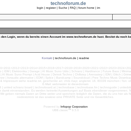
technoforum.de
login
|
register
|
Suche
|
FAQ
|
forum home
|
im
ch den Login, wenn du bereits einen Account im www.technoforum.de hast. Besitzt du noch ke
Kontakt
|
technoforum.de
|
readme
010+2011+2012+2013+2014+2015+2016+2017+2018+2019+2020+2021+2022+2023+2024+2025+2
 | IDM | Elektronika | Garage | AI Music Suno Udio | Schranz | Hardtrance | Future Bass | Minima
AI Music Suno Prompt | Acid House | Detroit Techno | Chillstep | Arenastep | IDM | Glitch | Grim
nee | kvraudio alternative | EDM | Splice | Bandcamp | Soundcloud | Free Techno Music Download
& Impressum siehe readme.txt, geschenke an: chris mayr, anglerstr. 16, 80339 münchen / fon: o8
E-Mail: webmaster ät diesedomain
| united schranz board | technoboard.at | technobase | technobase.fm | technoguide | unitedsb.de |
te damit einverstanden. Es werden keinerlei Auswertungen auf Basis ebendieser vorgenommen. Nu
e. Wir geben niemals Daten an Dritte weiter und speichern lediglich die Daten, die du uns hier a
nixdestotrotz ist das sowieso eine PRIVATE Seite und nix Gewerbliches.
Powered by
Infopop Corporation
TM
UBB.classic
6.5.0