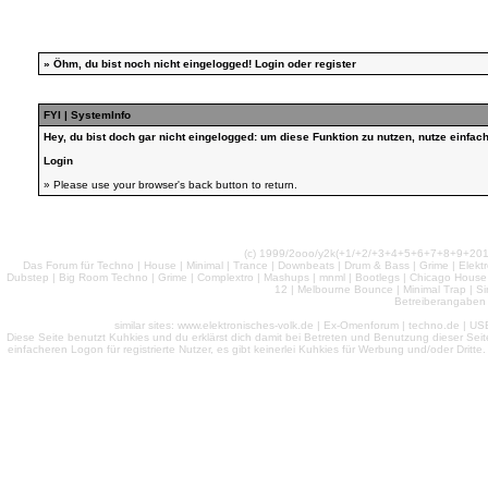
»
Öhm, du bist noch nicht eingelogged!
Login
oder
register
FYI | SystemInfo
Hey, du bist doch gar nicht eingelogged: um diese Funktion zu nutzen, nutze einfa
Login
» Please use your browser's back button to return.
(c) 1999/2ooo/y2k(+1/+2/+3+4+5+6+7+8+9+2
Das Forum für Techno | House | Minimal | Trance | Downbeats | Drum & Bass | Grime | Elektro
Dubstep | Big Room Techno | Grime | Complextro | Mashups | mnml | Bootlegs | Chicago House | 
12 | Melbourne Bounce | Minimal Trap | Si
Betreiberangaben 
similar sites: www.elektronisches-volk.de | Ex-Omenforum | techno.de | USB 
Diese Seite benutzt Kuhkies und du erklärst dich damit bei Betreten und Benutzung dieser Sei
einfacheren Logon für registrierte Nutzer, es gibt keinerlei Kuhkies für Werbung und/oder Dritt