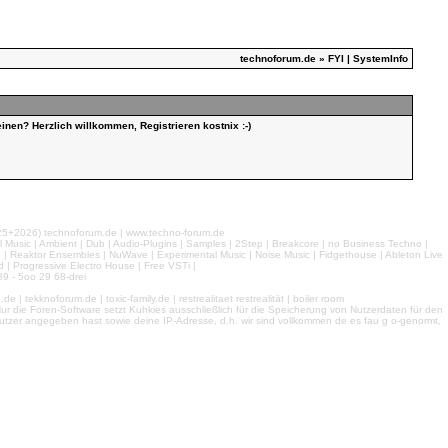
technoforum.de
» FYI | SystemInfo
inen? Herzlich willkommen, Registrieren kostnix :-)
026) technoforum.de | www.techno-forum.de
l Music | Ambient | Dub | Audio-Plugins | Samples | 2Step | Breakcore | no Business Techno |
e | Reaktor Ensembles | NuWave | Experimental Music | Noise Music | Fidgethouse | Ableton Live
 | Progressive Electro House | Free VSTi |
9 - 5oo 29 68-drei
 tekknoforum.de | toxic-family.de | restrealitaet restrealität | boiler room
r die Foren-Software setzt Kuhkies ausschließlich für die Speicherung von Nutzerdaten für den
ls Nutzer angegeben hast sowie deine IP-Adresse, d.h. wir sind vollkommen de es fau g o-genormt,