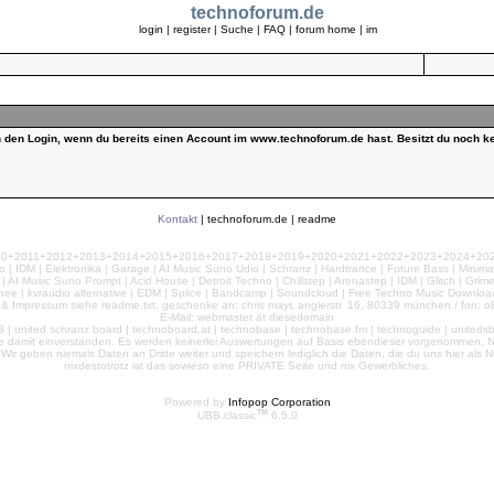
technoforum.de
login
|
register
|
Suche
|
FAQ
|
forum home
|
im
ch den Login, wenn du bereits einen Account im www.technoforum.de hast. Besitzt du noch ke
Kontakt
|
technoforum.de
|
readme
010+2011+2012+2013+2014+2015+2016+2017+2018+2019+2020+2021+2022+2023+2024+2025+2
 | IDM | Elektronika | Garage | AI Music Suno Udio | Schranz | Hardtrance | Future Bass | Minima
AI Music Suno Prompt | Acid House | Detroit Techno | Chillstep | Arenastep | IDM | Glitch | Grim
nee | kvraudio alternative | EDM | Splice | Bandcamp | Soundcloud | Free Techno Music Download
& Impressum siehe readme.txt, geschenke an: chris mayr, anglerstr. 16, 80339 münchen / fon: o8
E-Mail: webmaster ät diesedomain
| united schranz board | technoboard.at | technobase | technobase.fm | technoguide | unitedsb.de |
te damit einverstanden. Es werden keinerlei Auswertungen auf Basis ebendieser vorgenommen. Nu
e. Wir geben niemals Daten an Dritte weiter und speichern lediglich die Daten, die du uns hier a
nixdestotrotz ist das sowieso eine PRIVATE Seite und nix Gewerbliches.
Powered by
Infopop Corporation
TM
UBB.classic
6.5.0