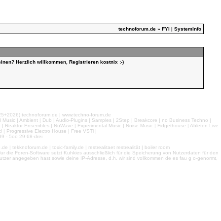
technoforum.de
» FYI | SystemInfo
inen? Herzlich willkommen, Registrieren kostnix :-)
026) technoforum.de | www.techno-forum.de
l Music | Ambient | Dub | Audio-Plugins | Samples | 2Step | Breakcore | no Business Techno |
e | Reaktor Ensembles | NuWave | Experimental Music | Noise Music | Fidgethouse | Ableton Live
 | Progressive Electro House | Free VSTi |
9 - 5oo 29 68-drei
 tekknoforum.de | toxic-family.de | restrealitaet restrealität | boiler room
r die Foren-Software setzt Kuhkies ausschließlich für die Speicherung von Nutzerdaten für den
ls Nutzer angegeben hast sowie deine IP-Adresse, d.h. wir sind vollkommen de es fau g o-genormt,