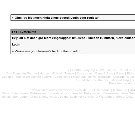
»
Öhm, du bist noch nicht eingelogged!
Login
oder
register
FYI | SystemInfo
Hey, du bist doch gar nicht eingelogged: um diese Funktion zu nutzen, nutze einfa
Login
» Please use your browser's back button to return.
(c) 1999/2ooo/y2k(+1/+2/+3+4+5+6+7+8+9+2
Das Forum für Techno | House | Minimal | Trance | Downbeats | Drum & Bass | Grime | Elektro
Dubstep | Big Room Techno | Grime | Complextro | Mashups | mnml | Bootlegs | Chicago House | 
12 | Melbourne Bounce | Minimal Trap | Si
Betreiberangaben 
similar sites: www.elektronisches-volk.de | Ex-Omenforum | techno.de | USB 
Diese Seite benutzt Kuhkies und du erklärst dich damit bei Betreten und Benutzung dieser Sei
einfacheren Logon für registrierte Nutzer, es gibt keinerlei Kuhkies für Werbung und/oder Dritt