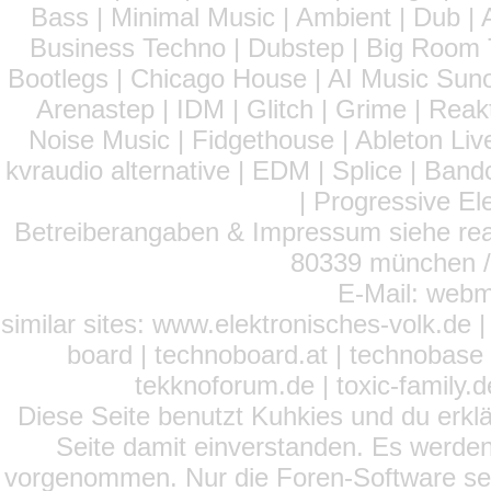
Bass | Minimal Music | Ambient | Dub | 
Business Techno | Dubstep | Big Room 
Bootlegs | Chicago House | AI Music Suno 
Arenastep | IDM | Glitch | Grime | Rea
Noise Music | Fidgethouse | Ableton Liv
kvraudio alternative | EDM | Splice | Ba
| Progressive El
Betreiberangaben & Impressum siehe read
80339 münchen / 
E-Mail: webm
similar sites: www.elektronisches-volk.de
board | technoboard.at | technobase 
tekknoforum.de | toxic-family.de 
Diese Seite benutzt Kuhkies und du erklä
Seite damit einverstanden. Es werden
vorgenommen. Nur die Foren-Software setz