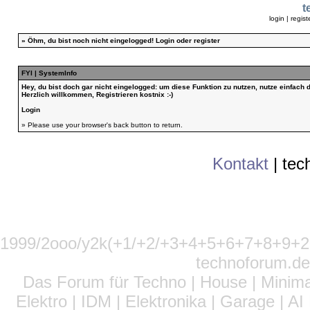
t
login
|
regist
»
Öhm, du bist noch nicht eingelogged!
Login
oder
register
FYI | SystemInfo
Hey, du bist doch gar nicht eingelogged: um diese Funktion zu nutzen, nutze einfach
Herzlich willkommen, Registrieren kostnix :-)
Login
» Please use your browser's back button to return.
Kontakt
|
tec
1999/2ooo/y2k(+1/+2/+3+4+5+6+7+8+9
technoforum.de
Das Forum für Techno | House | Minima
Elektro | IDM | Elektronika | Garage | A