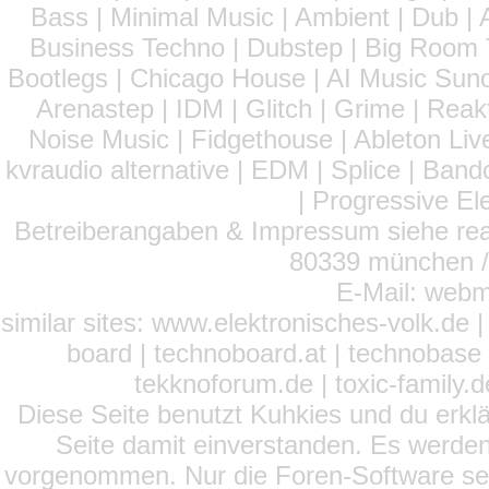
Bass | Minimal Music | Ambient | Dub | 
Business Techno | Dubstep | Big Room 
Bootlegs | Chicago House | AI Music Suno 
Arenastep | IDM | Glitch | Grime | Rea
Noise Music | Fidgethouse | Ableton Liv
kvraudio alternative | EDM | Splice | Ba
| Progressive El
Betreiberangaben & Impressum siehe read
80339 münchen / 
E-Mail: webm
similar sites: www.elektronisches-volk.de
board | technoboard.at | technobase 
tekknoforum.de | toxic-family.de 
Diese Seite benutzt Kuhkies und du erklä
Seite damit einverstanden. Es werden
vorgenommen. Nur die Foren-Software setz