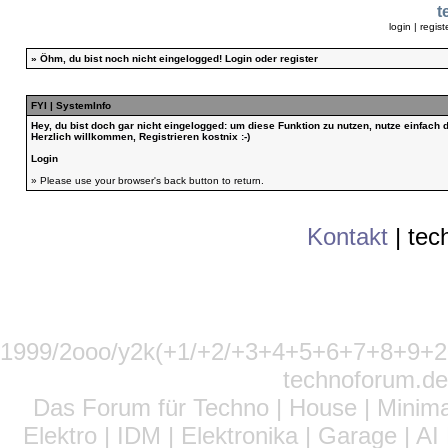
t
login
|
regist
»
Öhm, du bist noch nicht eingelogged!
Login
oder
register
FYI | SystemInfo
Hey, du bist doch gar nicht eingelogged: um diese Funktion zu nutzen, nutze einfach
Herzlich willkommen, Registrieren kostnix :-)
Login
» Please use your browser's back button to return.
Kontakt
|
tec
1999/2ooo/y2k(+1/+2/+3+4+5+6+7+8+9
technoforum.de
Das Forum für Techno | House | Minima
Elektro | IDM | Elektronika | Garage | A