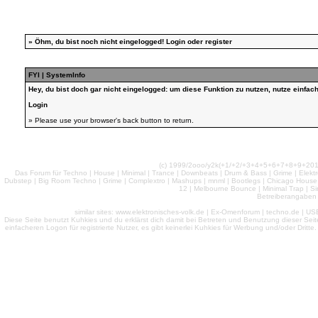
»
Öhm, du bist noch nicht eingelogged!
Login
oder
register
FYI | SystemInfo
Hey, du bist doch gar nicht eingelogged: um diese Funktion zu nutzen, nutze einfa
Login
» Please use your browser's back button to return.
(c) 1999/2ooo/y2k(+1/+2/+3+4+5+6+7+8+9+2
Das Forum für Techno | House | Minimal | Trance | Downbeats | Drum & Bass | Grime | Elektro
Dubstep | Big Room Techno | Grime | Complextro | Mashups | mnml | Bootlegs | Chicago House | 
12 | Melbourne Bounce | Minimal Trap | Si
Betreiberangaben 
similar sites: www.elektronisches-volk.de | Ex-Omenforum | techno.de | USB 
Diese Seite benutzt Kuhkies und du erklärst dich damit bei Betreten und Benutzung dieser Sei
einfacheren Logon für registrierte Nutzer, es gibt keinerlei Kuhkies für Werbung und/oder Dritt