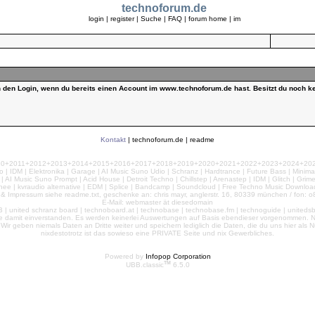
technoforum.de
login
|
register
|
Suche
|
FAQ
|
forum home
|
im
ch den Login, wenn du bereits einen Account im www.technoforum.de hast. Besitzt du noch ke
Kontakt
|
technoforum.de
|
readme
010+2011+2012+2013+2014+2015+2016+2017+2018+2019+2020+2021+2022+2023+2024+2025+2
 | IDM | Elektronika | Garage | AI Music Suno Udio | Schranz | Hardtrance | Future Bass | Minima
AI Music Suno Prompt | Acid House | Detroit Techno | Chillstep | Arenastep | IDM | Glitch | Grim
nee | kvraudio alternative | EDM | Splice | Bandcamp | Soundcloud | Free Techno Music Download
& Impressum siehe readme.txt, geschenke an: chris mayr, anglerstr. 16, 80339 münchen / fon: o8
E-Mail: webmaster ät diesedomain
| united schranz board | technoboard.at | technobase | technobase.fm | technoguide | unitedsb.de |
te damit einverstanden. Es werden keinerlei Auswertungen auf Basis ebendieser vorgenommen. Nu
e. Wir geben niemals Daten an Dritte weiter und speichern lediglich die Daten, die du uns hier a
nixdestotrotz ist das sowieso eine PRIVATE Seite und nix Gewerbliches.
Powered by
Infopop Corporation
TM
UBB.classic
6.5.0