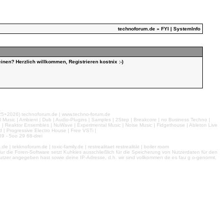
technoforum.de
» FYI | SystemInfo
inen? Herzlich willkommen, Registrieren kostnix :-)
026) technoforum.de | www.techno-forum.de
l Music | Ambient | Dub | Audio-Plugins | Samples | 2Step | Breakcore | no Business Techno |
e | Reaktor Ensembles | NuWave | Experimental Music | Noise Music | Fidgethouse | Ableton Live
 | Progressive Electro House | Free VSTi |
9 - 5oo 29 68-drei
 tekknoforum.de | toxic-family.de | restrealitaet restrealität | boiler room
r die Foren-Software setzt Kuhkies ausschließlich für die Speicherung von Nutzerdaten für den
ls Nutzer angegeben hast sowie deine IP-Adresse, d.h. wir sind vollkommen de es fau g o-genormt,