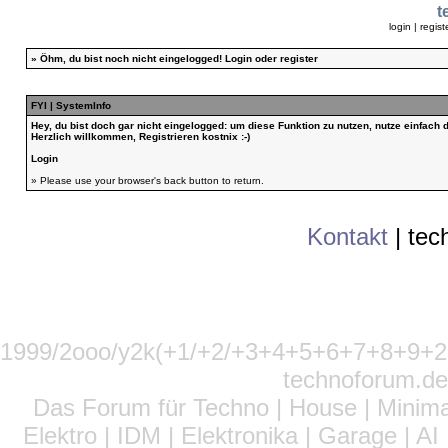
t
login
|
regist
»
Öhm, du bist noch nicht eingelogged!
Login
oder
register
FYI | SystemInfo
Hey, du bist doch gar nicht eingelogged: um diese Funktion zu nutzen, nutze einfach
Herzlich willkommen, Registrieren kostnix :-)
Login
» Please use your browser's back button to return.
Kontakt
|
tec
1999/2ooo/y2k(+1/+2/+3+4+5+6+7+8+9
technoforum.de
Das Forum für Techno | House | Minima
Elektro | IDM | Elektronika | Garage | A