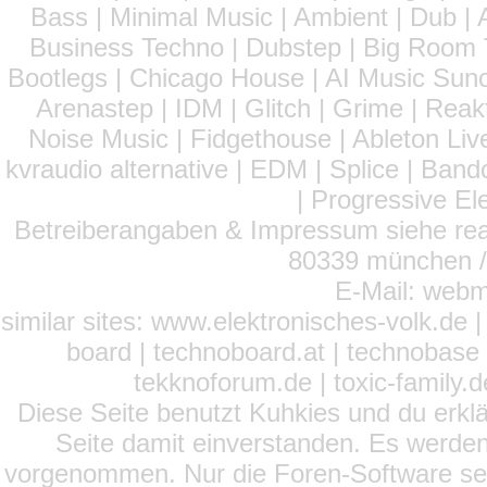
Bass | Minimal Music | Ambient | Dub | 
Business Techno | Dubstep | Big Room 
Bootlegs | Chicago House | AI Music Suno 
Arenastep | IDM | Glitch | Grime | Rea
Noise Music | Fidgethouse | Ableton Liv
kvraudio alternative | EDM | Splice | Ba
| Progressive El
Betreiberangaben & Impressum siehe read
80339 münchen / 
E-Mail: webm
similar sites: www.elektronisches-volk.de
board | technoboard.at | technobase 
tekknoforum.de | toxic-family.de 
Diese Seite benutzt Kuhkies und du erklä
Seite damit einverstanden. Es werden
vorgenommen. Nur die Foren-Software setz