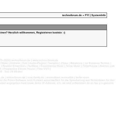
technoforum.de
» FYI | SystemInfo
inen? Herzlich willkommen, Registrieren kostnix :-)
026) technoforum.de | www.techno-forum.de
l Music | Ambient | Dub | Audio-Plugins | Samples | 2Step | Breakcore | no Business Techno |
e | Reaktor Ensembles | NuWave | Experimental Music | Noise Music | Fidgethouse | Ableton Live
 | Progressive Electro House | Free VSTi |
9 - 5oo 29 68-drei
 tekknoforum.de | toxic-family.de | restrealitaet restrealität | boiler room
r die Foren-Software setzt Kuhkies ausschließlich für die Speicherung von Nutzerdaten für den
ls Nutzer angegeben hast sowie deine IP-Adresse, d.h. wir sind vollkommen de es fau g o-genormt,