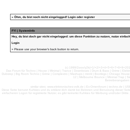
»
Öhm, du bist noch nicht eingelogged!
Login
oder
register
FYI | SystemInfo
Hey, du bist doch gar nicht eingelogged: um diese Funktion zu nutzen, nutze einfa
Login
» Please use your browser's back button to return.
(c) 1999/2ooo/y2k(+1/+2/+3+4+5+6+7+8+9+2
Das Forum für Techno | House | Minimal | Trance | Downbeats | Drum & Bass | Grime | Elektro
Dubstep | Big Room Techno | Grime | Complextro | Mashups | mnml | Bootlegs | Chicago House | 
12 | Melbourne Bounce | Minimal Trap | Si
Betreiberangaben 
similar sites: www.elektronisches-volk.de | Ex-Omenforum | techno.de | USB 
Diese Seite benutzt Kuhkies und du erklärst dich damit bei Betreten und Benutzung dieser Sei
einfacheren Logon für registrierte Nutzer, es gibt keinerlei Kuhkies für Werbung und/oder Dritt