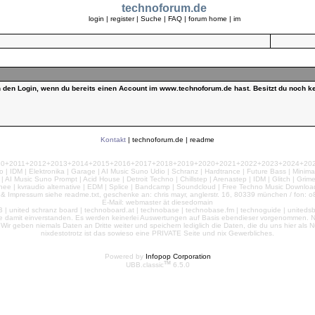
technoforum.de
login
|
register
|
Suche
|
FAQ
|
forum home
|
im
ch den Login, wenn du bereits einen Account im www.technoforum.de hast. Besitzt du noch ke
Kontakt
|
technoforum.de
|
readme
010+2011+2012+2013+2014+2015+2016+2017+2018+2019+2020+2021+2022+2023+2024+2025+2
 | IDM | Elektronika | Garage | AI Music Suno Udio | Schranz | Hardtrance | Future Bass | Minima
AI Music Suno Prompt | Acid House | Detroit Techno | Chillstep | Arenastep | IDM | Glitch | Grim
nee | kvraudio alternative | EDM | Splice | Bandcamp | Soundcloud | Free Techno Music Download
& Impressum siehe readme.txt, geschenke an: chris mayr, anglerstr. 16, 80339 münchen / fon: o8
E-Mail: webmaster ät diesedomain
| united schranz board | technoboard.at | technobase | technobase.fm | technoguide | unitedsb.de |
te damit einverstanden. Es werden keinerlei Auswertungen auf Basis ebendieser vorgenommen. Nu
e. Wir geben niemals Daten an Dritte weiter und speichern lediglich die Daten, die du uns hier a
nixdestotrotz ist das sowieso eine PRIVATE Seite und nix Gewerbliches.
Powered by
Infopop Corporation
TM
UBB.classic
6.5.0