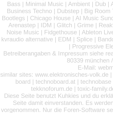
Bass | Minimal Music | Ambient | Dub | 
Business Techno | Dubstep | Big Room 
Bootlegs | Chicago House | AI Music Suno 
Arenastep | IDM | Glitch | Grime | Rea
Noise Music | Fidgethouse | Ableton Liv
kvraudio alternative | EDM | Splice | Ba
| Progressive El
Betreiberangaben & Impressum siehe read
80339 münchen / 
E-Mail: webm
similar sites: www.elektronisches-volk.de
board | technoboard.at | technobase 
tekknoforum.de | toxic-family.de 
Diese Seite benutzt Kuhkies und du erklä
Seite damit einverstanden. Es werden
vorgenommen. Nur die Foren-Software setz