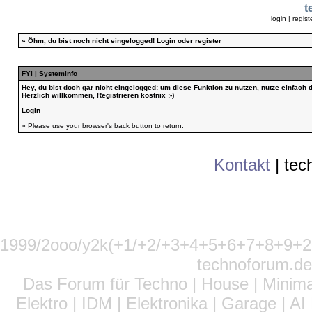
t
login
|
regist
»
Öhm, du bist noch nicht eingelogged!
Login
oder
register
FYI | SystemInfo
Hey, du bist doch gar nicht eingelogged: um diese Funktion zu nutzen, nutze einfach
Herzlich willkommen, Registrieren kostnix :-)
Login
» Please use your browser's back button to return.
Kontakt
|
tec
1999/2ooo/y2k(+1/+2/+3+4+5+6+7+8+9
technoforum.de
Das Forum für Techno | House | Minima
Elektro | IDM | Elektronika | Garage | A