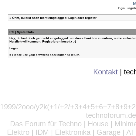
t
login
|
regist
»
Öhm, du bist noch nicht eingelogged!
Login
oder
register
FYI | SystemInfo
Hey, du bist doch gar nicht eingelogged: um diese Funktion zu nutzen, nutze einfach
Herzlich willkommen, Registrieren kostnix :-)
Login
» Please use your browser's back button to return.
Kontakt
|
tec
1999/2ooo/y2k(+1/+2/+3+4+5+6+7+8+9
technoforum.de
Das Forum für Techno | House | Minima
Elektro | IDM | Elektronika | Garage | A