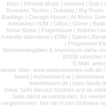
Bass | Minimal Music | Ambient | Dub | 
Business Techno | Dubstep | Big Room 
Bootlegs | Chicago House | AI Music Suno 
Arenastep | IDM | Glitch | Grime | Rea
Noise Music | Fidgethouse | Ableton Liv
kvraudio alternative | EDM | Splice | Ba
| Progressive El
Betreiberangaben & Impressum siehe read
80339 münchen / 
E-Mail: webm
similar sites: www.elektronisches-volk.de
board | technoboard.at | technobase 
tekknoforum.de | toxic-family.de 
Diese Seite benutzt Kuhkies und du erklä
Seite damit einverstanden. Es werden
vorgenommen. Nur die Foren-Software setz