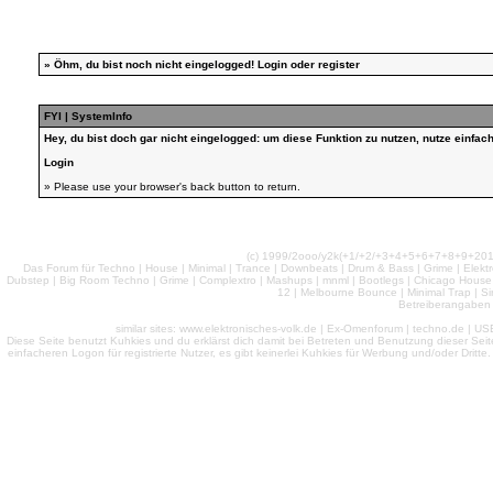
»
Öhm, du bist noch nicht eingelogged!
Login
oder
register
FYI | SystemInfo
Hey, du bist doch gar nicht eingelogged: um diese Funktion zu nutzen, nutze einfa
Login
» Please use your browser's back button to return.
(c) 1999/2ooo/y2k(+1/+2/+3+4+5+6+7+8+9+2
Das Forum für Techno | House | Minimal | Trance | Downbeats | Drum & Bass | Grime | Elektro
Dubstep | Big Room Techno | Grime | Complextro | Mashups | mnml | Bootlegs | Chicago House | 
12 | Melbourne Bounce | Minimal Trap | Si
Betreiberangaben 
similar sites: www.elektronisches-volk.de | Ex-Omenforum | techno.de | USB 
Diese Seite benutzt Kuhkies und du erklärst dich damit bei Betreten und Benutzung dieser Sei
einfacheren Logon für registrierte Nutzer, es gibt keinerlei Kuhkies für Werbung und/oder Dritt