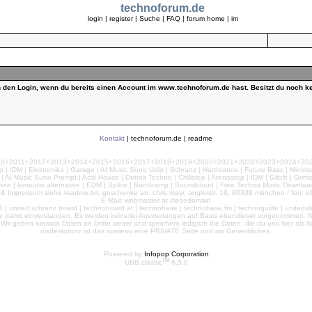
technoforum.de
login
|
register
|
Suche
|
FAQ
|
forum home
|
im
ch den Login, wenn du bereits einen Account im www.technoforum.de hast. Besitzt du noch ke
Kontakt
|
technoforum.de
|
readme
010+2011+2012+2013+2014+2015+2016+2017+2018+2019+2020+2021+2022+2023+2024+2025+2
 | IDM | Elektronika | Garage | AI Music Suno Udio | Schranz | Hardtrance | Future Bass | Minima
AI Music Suno Prompt | Acid House | Detroit Techno | Chillstep | Arenastep | IDM | Glitch | Grim
nee | kvraudio alternative | EDM | Splice | Bandcamp | Soundcloud | Free Techno Music Download
& Impressum siehe readme.txt, geschenke an: chris mayr, anglerstr. 16, 80339 münchen / fon: o8
E-Mail: webmaster ät diesedomain
| united schranz board | technoboard.at | technobase | technobase.fm | technoguide | unitedsb.de |
te damit einverstanden. Es werden keinerlei Auswertungen auf Basis ebendieser vorgenommen. Nu
e. Wir geben niemals Daten an Dritte weiter und speichern lediglich die Daten, die du uns hier a
nixdestotrotz ist das sowieso eine PRIVATE Seite und nix Gewerbliches.
Powered by
Infopop Corporation
TM
UBB.classic
6.5.0