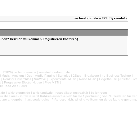
technoforum.de
» FYI | SystemInfo
inen? Herzlich willkommen, Registrieren kostnix :-)
026) technoforum.de | www.techno-forum.de
l Music | Ambient | Dub | Audio-Plugins | Samples | 2Step | Breakcore | no Business Techno |
e | Reaktor Ensembles | NuWave | Experimental Music | Noise Music | Fidgethouse | Ableton Live
 | Progressive Electro House | Free VSTi |
9 - 5oo 29 68-drei
 tekknoforum.de | toxic-family.de | restrealitaet restrealität | boiler room
r die Foren-Software setzt Kuhkies ausschließlich für die Speicherung von Nutzerdaten für den
ls Nutzer angegeben hast sowie deine IP-Adresse, d.h. wir sind vollkommen de es fau g o-genormt,