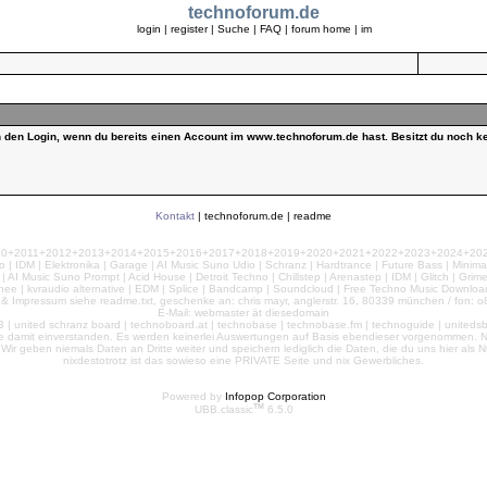
technoforum.de
login
|
register
|
Suche
|
FAQ
|
forum home
|
im
ch den Login, wenn du bereits einen Account im www.technoforum.de hast. Besitzt du noch ke
Kontakt
|
technoforum.de
|
readme
010+2011+2012+2013+2014+2015+2016+2017+2018+2019+2020+2021+2022+2023+2024+2025+2
 | IDM | Elektronika | Garage | AI Music Suno Udio | Schranz | Hardtrance | Future Bass | Minima
AI Music Suno Prompt | Acid House | Detroit Techno | Chillstep | Arenastep | IDM | Glitch | Grim
nee | kvraudio alternative | EDM | Splice | Bandcamp | Soundcloud | Free Techno Music Download
& Impressum siehe readme.txt, geschenke an: chris mayr, anglerstr. 16, 80339 münchen / fon: o8
E-Mail: webmaster ät diesedomain
| united schranz board | technoboard.at | technobase | technobase.fm | technoguide | unitedsb.de |
te damit einverstanden. Es werden keinerlei Auswertungen auf Basis ebendieser vorgenommen. Nu
e. Wir geben niemals Daten an Dritte weiter und speichern lediglich die Daten, die du uns hier a
nixdestotrotz ist das sowieso eine PRIVATE Seite und nix Gewerbliches.
Powered by
Infopop Corporation
TM
UBB.classic
6.5.0