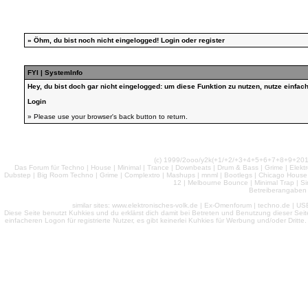
»
Öhm, du bist noch nicht eingelogged!
Login
oder
register
FYI | SystemInfo
Hey, du bist doch gar nicht eingelogged: um diese Funktion zu nutzen, nutze einfa
Login
» Please use your browser's back button to return.
(c) 1999/2ooo/y2k(+1/+2/+3+4+5+6+7+8+9+2
Das Forum für Techno | House | Minimal | Trance | Downbeats | Drum & Bass | Grime | Elektro
Dubstep | Big Room Techno | Grime | Complextro | Mashups | mnml | Bootlegs | Chicago House | 
12 | Melbourne Bounce | Minimal Trap | Si
Betreiberangaben 
similar sites: www.elektronisches-volk.de | Ex-Omenforum | techno.de | USB 
Diese Seite benutzt Kuhkies und du erklärst dich damit bei Betreten und Benutzung dieser Sei
einfacheren Logon für registrierte Nutzer, es gibt keinerlei Kuhkies für Werbung und/oder Dritt