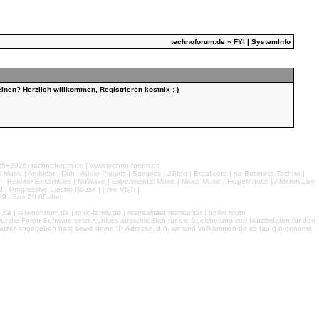
technoforum.de
» FYI | SystemInfo
inen? Herzlich willkommen, Registrieren kostnix :-)
026) technoforum.de | www.techno-forum.de
l Music | Ambient | Dub | Audio-Plugins | Samples | 2Step | Breakcore | no Business Techno |
e | Reaktor Ensembles | NuWave | Experimental Music | Noise Music | Fidgethouse | Ableton Live
 | Progressive Electro House | Free VSTi |
9 - 5oo 29 68-drei
 tekknoforum.de | toxic-family.de | restrealitaet restrealität | boiler room
r die Foren-Software setzt Kuhkies ausschließlich für die Speicherung von Nutzerdaten für den
ls Nutzer angegeben hast sowie deine IP-Adresse, d.h. wir sind vollkommen de es fau g o-genormt,