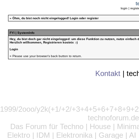
t
login
|
regist
»
Öhm, du bist noch nicht eingelogged!
Login
oder
register
FYI | SystemInfo
Hey, du bist doch gar nicht eingelogged: um diese Funktion zu nutzen, nutze einfach
Herzlich willkommen, Registrieren kostnix :-)
Login
» Please use your browser's back button to return.
Kontakt
|
tec
1999/2ooo/y2k(+1/+2/+3+4+5+6+7+8+9
technoforum.de
Das Forum für Techno | House | Minima
Elektro | IDM | Elektronika | Garage | A