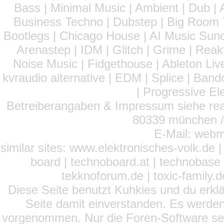
Bass | Minimal Music | Ambient | Dub | 
Business Techno | Dubstep | Big Room 
Bootlegs | Chicago House | AI Music Suno 
Arenastep | IDM | Glitch | Grime | Rea
Noise Music | Fidgethouse | Ableton Liv
kvraudio alternative | EDM | Splice | Ba
| Progressive El
Betreiberangaben & Impressum siehe read
80339 münchen / 
E-Mail: webm
similar sites: www.elektronisches-volk.de
board | technoboard.at | technobase 
tekknoforum.de | toxic-family.de 
Diese Seite benutzt Kuhkies und du erklä
Seite damit einverstanden. Es werden
vorgenommen. Nur die Foren-Software setz