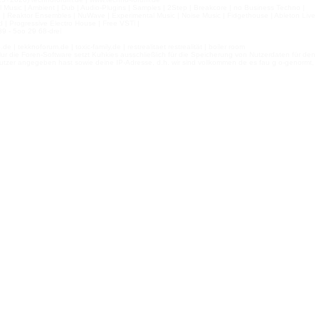
l Music | Ambient | Dub | Audio-Plugins | Samples | 2Step | Breakcore | no Business Techno |
e | Reaktor Ensembles | NuWave | Experimental Music | Noise Music | Fidgethouse | Ableton Live
 | Progressive Electro House | Free VSTi |
9 - 5oo 29 68-drei
 tekknoforum.de | toxic-family.de | restrealitaet restrealität | boiler room
r die Foren-Software setzt Kuhkies ausschließlich für die Speicherung von Nutzerdaten für den
ls Nutzer angegeben hast sowie deine IP-Adresse, d.h. wir sind vollkommen de es fau g o-genormt,