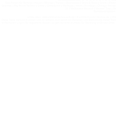
Das Forum für Techno | House | Minimal | Trance | Downbeats | Drum & Bass | Grime | Elektro
Dubstep | Big Room Techno | Grime | Complextro | Mashups | mnml | Bootlegs | Chicago House | 
12 | Melbourne Bounce | Minimal Trap | Si
Betreiberangaben 
similar sites: www.elektronisches-volk.de | Ex-Omenforum | techno.de | USB 
Diese Seite benutzt Kuhkies und du erklärst dich damit bei Betreten und Benutzung dieser Sei
einfacheren Logon für registrierte Nutzer, es gibt keinerlei Kuhkies für Werbung und/oder Dritt