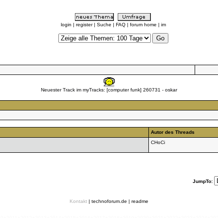
login
|
register
|
Suche
|
FAQ
|
forum home
|
im
Neuester Track im myTracks:
[computer funk] 260731
- oskar
Autor des Threads
CHoCi
JumpTo:
Kontakt
|
technoforum.de
|
readme
010+2011+2012+2013+2014+2015+2016+2017+2018+2019+2020+2021+2022+2023+2024+2025+2