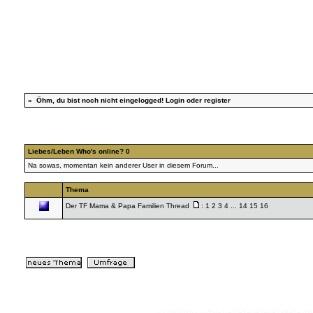
»
Öhm, du bist noch nicht eingelogged!
Login
oder
register
Liebes/Leben Who's online? 0
Na sowas, momentan kein anderer User in diesem Forum...
Thema
Der TF Mama & Papa Familien Thread
:
1
2
3
4
...
14
15
16
(c) 1999/2ooo/y2k(+1/+2/+3+4+5+6+7+8+9+2