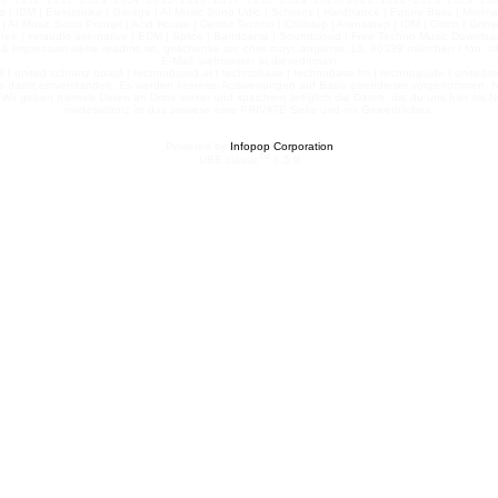
 | IDM | Elektronika | Garage | AI Music Suno Udio | Schranz | Hardtrance | Future Bass | Minima
AI Music Suno Prompt | Acid House | Detroit Techno | Chillstep | Arenastep | IDM | Glitch | Grim
nee | kvraudio alternative | EDM | Splice | Bandcamp | Soundcloud | Free Techno Music Download
& Impressum siehe readme.txt, geschenke an: chris mayr, anglerstr. 16, 80339 münchen / fon: o8
E-Mail: webmaster ät diesedomain
| united schranz board | technoboard.at | technobase | technobase.fm | technoguide | unitedsb.de |
te damit einverstanden. Es werden keinerlei Auswertungen auf Basis ebendieser vorgenommen. Nu
e. Wir geben niemals Daten an Dritte weiter und speichern lediglich die Daten, die du uns hier a
nixdestotrotz ist das sowieso eine PRIVATE Seite und nix Gewerbliches.
Powered by
Infopop Corporation
TM
UBB.classic
6.5.0