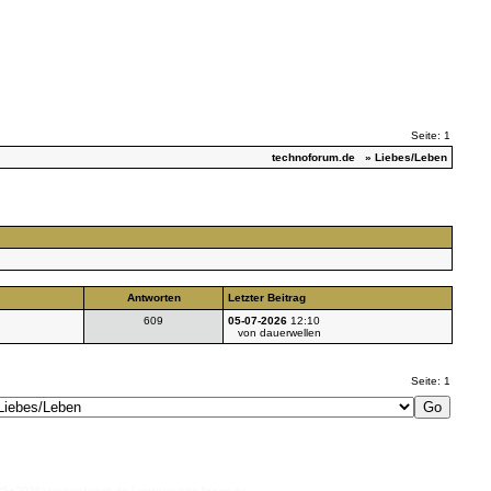
Seite: 1
technoforum.de
» Liebes/Leben
Antworten
Letzter Beitrag
609
05-07-2026
12:10
von dauerwellen
Seite: 1
026) technoforum.de | www.techno-forum.de