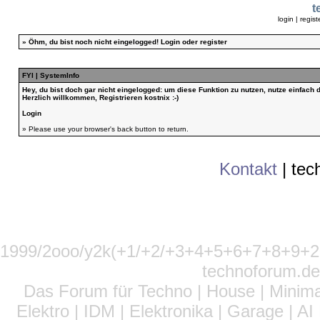
t
login
|
regist
»
Öhm, du bist noch nicht eingelogged!
Login
oder
register
FYI | SystemInfo
Hey, du bist doch gar nicht eingelogged: um diese Funktion zu nutzen, nutze einfach
Herzlich willkommen, Registrieren kostnix :-)
Login
» Please use your browser's back button to return.
Kontakt
|
tec
1999/2ooo/y2k(+1/+2/+3+4+5+6+7+8+9
technoforum.de
Das Forum für Techno | House | Minima
Elektro | IDM | Elektronika | Garage | A