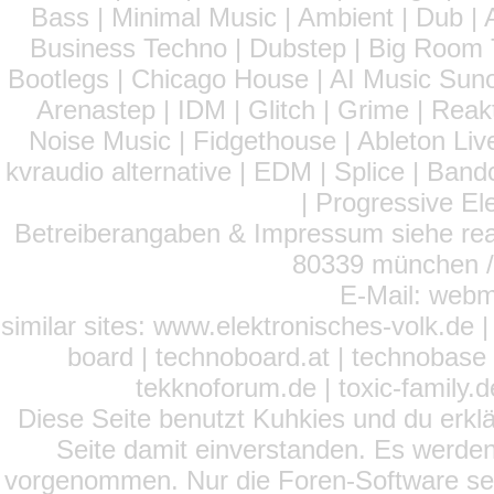
Bass | Minimal Music | Ambient | Dub | 
Business Techno | Dubstep | Big Room 
Bootlegs | Chicago House | AI Music Suno 
Arenastep | IDM | Glitch | Grime | Rea
Noise Music | Fidgethouse | Ableton Liv
kvraudio alternative | EDM | Splice | Ba
| Progressive El
Betreiberangaben & Impressum siehe read
80339 münchen / 
E-Mail: webm
similar sites: www.elektronisches-volk.de
board | technoboard.at | technobase 
tekknoforum.de | toxic-family.de 
Diese Seite benutzt Kuhkies und du erklä
Seite damit einverstanden. Es werden
vorgenommen. Nur die Foren-Software setz