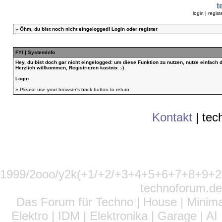
t
login
|
regist
»
Öhm, du bist noch nicht eingelogged!
Login
oder
register
FYI | SystemInfo
Hey, du bist doch gar nicht eingelogged: um diese Funktion zu nutzen, nutze einfach
Herzlich willkommen, Registrieren kostnix :-)
Login
» Please use your browser's back button to return.
Kontakt
|
tec
1999/2ooo/y2k(+1/+2/+3+4+5+6+7+8+9
technoforum.de
Das Forum für Techno | House | Minima
Elektro | IDM | Elektronika | Garage | A