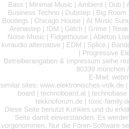
Bass | Minimal Music | Ambient | Dub | 
Business Techno | Dubstep | Big Room 
Bootlegs | Chicago House | AI Music Suno 
Arenastep | IDM | Glitch | Grime | Rea
Noise Music | Fidgethouse | Ableton Liv
kvraudio alternative | EDM | Splice | Ba
| Progressive El
Betreiberangaben & Impressum siehe read
80339 münchen / 
E-Mail: webm
similar sites: www.elektronisches-volk.de
board | technoboard.at | technobase 
tekknoforum.de | toxic-family.de 
Diese Seite benutzt Kuhkies und du erklä
Seite damit einverstanden. Es werden
vorgenommen. Nur die Foren-Software setz