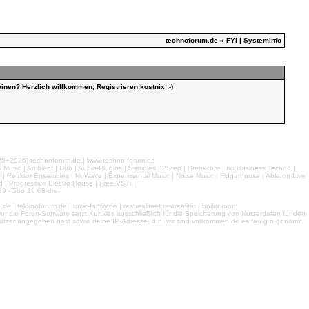
technoforum.de
» FYI | SystemInfo
inen? Herzlich willkommen, Registrieren kostnix :-)
026) technoforum.de | www.techno-forum.de
l Music | Ambient | Dub | Audio-Plugins | Samples | 2Step | Breakcore | no Business Techno |
e | Reaktor Ensembles | NuWave | Experimental Music | Noise Music | Fidgethouse | Ableton Live
 | Progressive Electro House | Free VSTi |
9 - 5oo 29 68-drei
 tekknoforum.de | toxic-family.de | restrealitaet restrealität | boiler room
r die Foren-Software setzt Kuhkies ausschließlich für die Speicherung von Nutzerdaten für den
ls Nutzer angegeben hast sowie deine IP-Adresse, d.h. wir sind vollkommen de es fau g o-genormt,