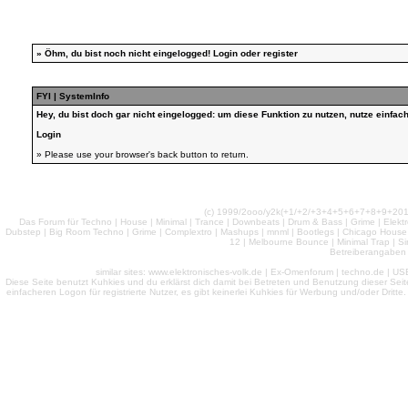
»
Öhm, du bist noch nicht eingelogged!
Login
oder
register
FYI | SystemInfo
Hey, du bist doch gar nicht eingelogged: um diese Funktion zu nutzen, nutze einfa
Login
» Please use your browser's back button to return.
(c) 1999/2ooo/y2k(+1/+2/+3+4+5+6+7+8+9+2
Das Forum für Techno | House | Minimal | Trance | Downbeats | Drum & Bass | Grime | Elektro
Dubstep | Big Room Techno | Grime | Complextro | Mashups | mnml | Bootlegs | Chicago House | 
12 | Melbourne Bounce | Minimal Trap | Si
Betreiberangaben 
similar sites: www.elektronisches-volk.de | Ex-Omenforum | techno.de | USB 
Diese Seite benutzt Kuhkies und du erklärst dich damit bei Betreten und Benutzung dieser Sei
einfacheren Logon für registrierte Nutzer, es gibt keinerlei Kuhkies für Werbung und/oder Dritt