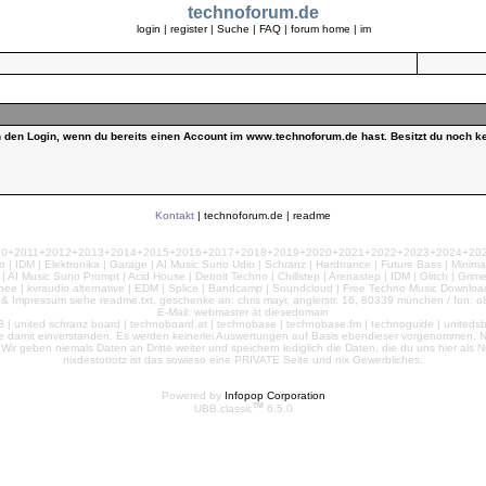
technoforum.de
login
|
register
|
Suche
|
FAQ
|
forum home
|
im
ch den Login, wenn du bereits einen Account im www.technoforum.de hast. Besitzt du noch ke
Kontakt
|
technoforum.de
|
readme
010+2011+2012+2013+2014+2015+2016+2017+2018+2019+2020+2021+2022+2023+2024+2025+2
 | IDM | Elektronika | Garage | AI Music Suno Udio | Schranz | Hardtrance | Future Bass | Minima
AI Music Suno Prompt | Acid House | Detroit Techno | Chillstep | Arenastep | IDM | Glitch | Grim
nee | kvraudio alternative | EDM | Splice | Bandcamp | Soundcloud | Free Techno Music Download
& Impressum siehe readme.txt, geschenke an: chris mayr, anglerstr. 16, 80339 münchen / fon: o8
E-Mail: webmaster ät diesedomain
| united schranz board | technoboard.at | technobase | technobase.fm | technoguide | unitedsb.de |
te damit einverstanden. Es werden keinerlei Auswertungen auf Basis ebendieser vorgenommen. Nu
e. Wir geben niemals Daten an Dritte weiter und speichern lediglich die Daten, die du uns hier a
nixdestotrotz ist das sowieso eine PRIVATE Seite und nix Gewerbliches.
Powered by
Infopop Corporation
TM
UBB.classic
6.5.0