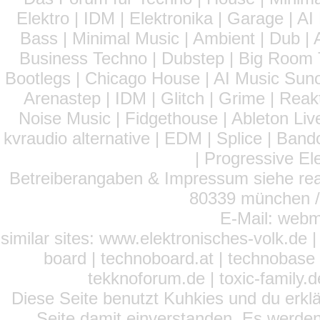
Elektro | IDM | Elektronika | Garage | A
Bass | Minimal Music | Ambient | Dub | 
Business Techno | Dubstep | Big Room 
Bootlegs | Chicago House | AI Music Suno 
Arenastep | IDM | Glitch | Grime | Rea
Noise Music | Fidgethouse | Ableton Liv
kvraudio alternative | EDM | Splice | Ba
| Progressive El
Betreiberangaben & Impressum siehe read
80339 münchen / 
E-Mail: webm
similar sites: www.elektronisches-volk.de
board | technoboard.at | technobase 
tekknoforum.de | toxic-family.de 
Diese Seite benutzt Kuhkies und du erklä
Seite damit einverstanden. Es werden