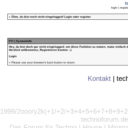
t
login
|
regist
»
Öhm, du bist noch nicht eingelogged!
Login
oder
register
FYI | SystemInfo
Hey, du bist doch gar nicht eingelogged: um diese Funktion zu nutzen, nutze einfach
Herzlich willkommen, Registrieren kostnix :-)
Login
» Please use your browser's back button to return.
Kontakt
|
tec
1999/2ooo/y2k(+1/+2/+3+4+5+6+7+8+9
technoforum.de
Das Forum für Techno | House | Minima