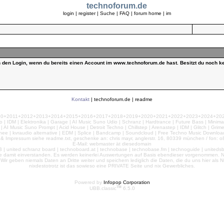
technoforum.de
login
|
register
|
Suche
|
FAQ
|
forum home
|
im
ch den Login, wenn du bereits einen Account im www.technoforum.de hast. Besitzt du noch ke
Kontakt
|
technoforum.de
|
readme
010+2011+2012+2013+2014+2015+2016+2017+2018+2019+2020+2021+2022+2023+2024+2025+2
 | IDM | Elektronika | Garage | AI Music Suno Udio | Schranz | Hardtrance | Future Bass | Minima
AI Music Suno Prompt | Acid House | Detroit Techno | Chillstep | Arenastep | IDM | Glitch | Grim
nee | kvraudio alternative | EDM | Splice | Bandcamp | Soundcloud | Free Techno Music Download
& Impressum siehe readme.txt, geschenke an: chris mayr, anglerstr. 16, 80339 münchen / fon: o8
E-Mail: webmaster ät diesedomain
| united schranz board | technoboard.at | technobase | technobase.fm | technoguide | unitedsb.de |
te damit einverstanden. Es werden keinerlei Auswertungen auf Basis ebendieser vorgenommen. Nu
e. Wir geben niemals Daten an Dritte weiter und speichern lediglich die Daten, die du uns hier a
nixdestotrotz ist das sowieso eine PRIVATE Seite und nix Gewerbliches.
Powered by
Infopop Corporation
TM
UBB.classic
6.5.0