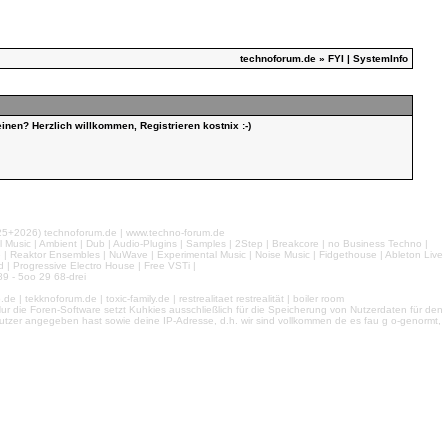
technoforum.de
» FYI | SystemInfo
inen? Herzlich willkommen, Registrieren kostnix :-)
026) technoforum.de | www.techno-forum.de
l Music | Ambient | Dub | Audio-Plugins | Samples | 2Step | Breakcore | no Business Techno |
e | Reaktor Ensembles | NuWave | Experimental Music | Noise Music | Fidgethouse | Ableton Live
 | Progressive Electro House | Free VSTi |
9 - 5oo 29 68-drei
 tekknoforum.de | toxic-family.de | restrealitaet restrealität | boiler room
r die Foren-Software setzt Kuhkies ausschließlich für die Speicherung von Nutzerdaten für den
ls Nutzer angegeben hast sowie deine IP-Adresse, d.h. wir sind vollkommen de es fau g o-genormt,