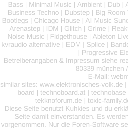
Bass | Minimal Music | Ambient | Dub | 
Business Techno | Dubstep | Big Room 
Bootlegs | Chicago House | AI Music Suno 
Arenastep | IDM | Glitch | Grime | Rea
Noise Music | Fidgethouse | Ableton Liv
kvraudio alternative | EDM | Splice | Ba
| Progressive El
Betreiberangaben & Impressum siehe read
80339 münchen / 
E-Mail: webm
similar sites: www.elektronisches-volk.de
board | technoboard.at | technobase 
tekknoforum.de | toxic-family.de 
Diese Seite benutzt Kuhkies und du erklä
Seite damit einverstanden. Es werden
vorgenommen. Nur die Foren-Software setz