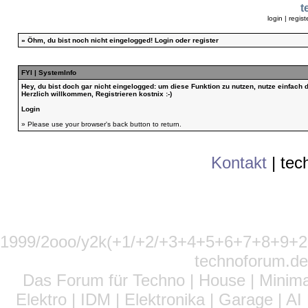
t
login
|
regist
»
Öhm, du bist noch nicht eingelogged!
Login
oder
register
FYI | SystemInfo
Hey, du bist doch gar nicht eingelogged: um diese Funktion zu nutzen, nutze einfach
Herzlich willkommen, Registrieren kostnix :-)
Login
» Please use your browser's back button to return.
Kontakt
|
tec
1999/2ooo/y2k(+1/+2/+3+4+5+6+7+8+9
technoforum.de
Das Forum für Techno | House | Minima
Elektro | IDM | Elektronika | Garage | A