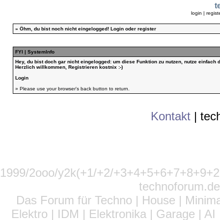
t
login
|
regist
»
Öhm, du bist noch nicht eingelogged!
Login
oder
register
FYI | SystemInfo
Hey, du bist doch gar nicht eingelogged: um diese Funktion zu nutzen, nutze einfach
Herzlich willkommen, Registrieren kostnix :-)
Login
» Please use your browser's back button to return.
Kontakt
|
tec
1999/2ooo/y2k(+1/+2/+3+4+5+6+7+8+9
technoforum.de
Das Forum für Techno | House | Minima
Elektro | IDM | Elektronika | Garage | A