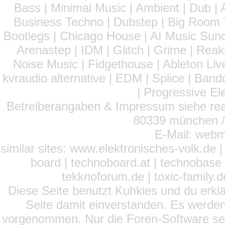
Bass | Minimal Music | Ambient | Dub | 
Business Techno | Dubstep | Big Room 
Bootlegs | Chicago House | AI Music Suno 
Arenastep | IDM | Glitch | Grime | Rea
Noise Music | Fidgethouse | Ableton Liv
kvraudio alternative | EDM | Splice | Ba
| Progressive El
Betreiberangaben & Impressum siehe read
80339 münchen / 
E-Mail: webm
similar sites: www.elektronisches-volk.de
board | technoboard.at | technobase 
tekknoforum.de | toxic-family.de 
Diese Seite benutzt Kuhkies und du erklä
Seite damit einverstanden. Es werden
vorgenommen. Nur die Foren-Software setz