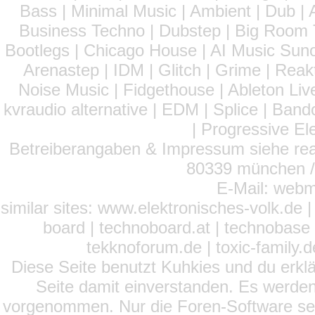
Bass | Minimal Music | Ambient | Dub | 
Business Techno | Dubstep | Big Room 
Bootlegs | Chicago House | AI Music Suno 
Arenastep | IDM | Glitch | Grime | Rea
Noise Music | Fidgethouse | Ableton Liv
kvraudio alternative | EDM | Splice | Ba
| Progressive El
Betreiberangaben & Impressum siehe read
80339 münchen / 
E-Mail: webm
similar sites: www.elektronisches-volk.de
board | technoboard.at | technobase 
tekknoforum.de | toxic-family.de 
Diese Seite benutzt Kuhkies und du erklä
Seite damit einverstanden. Es werden
vorgenommen. Nur die Foren-Software setz