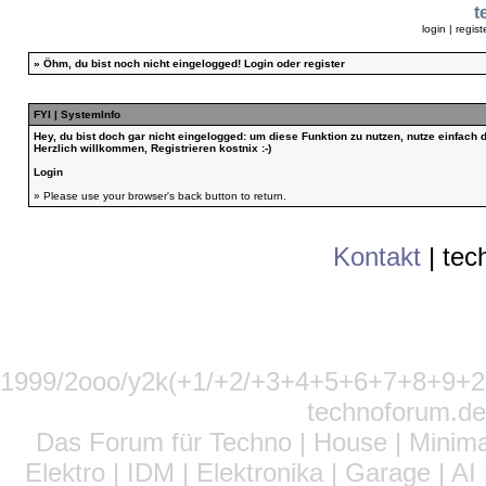
t
login
|
regist
»
Öhm, du bist noch nicht eingelogged!
Login
oder
register
FYI | SystemInfo
Hey, du bist doch gar nicht eingelogged: um diese Funktion zu nutzen, nutze einfach
Herzlich willkommen, Registrieren kostnix :-)
Login
» Please use your browser's back button to return.
Kontakt
|
tec
1999/2ooo/y2k(+1/+2/+3+4+5+6+7+8+9
technoforum.de
Das Forum für Techno | House | Minima
Elektro | IDM | Elektronika | Garage | A