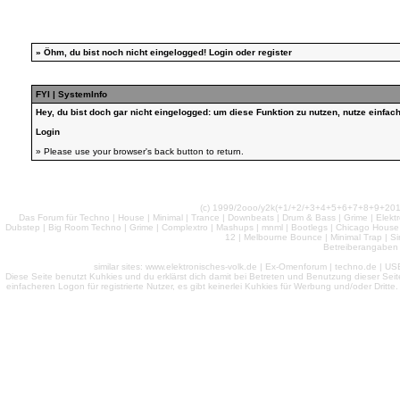
»
Öhm, du bist noch nicht eingelogged!
Login
oder
register
FYI | SystemInfo
Hey, du bist doch gar nicht eingelogged: um diese Funktion zu nutzen, nutze einfa
Login
» Please use your browser's back button to return.
(c) 1999/2ooo/y2k(+1/+2/+3+4+5+6+7+8+9+2
Das Forum für Techno | House | Minimal | Trance | Downbeats | Drum & Bass | Grime | Elektro
Dubstep | Big Room Techno | Grime | Complextro | Mashups | mnml | Bootlegs | Chicago House | 
12 | Melbourne Bounce | Minimal Trap | Si
Betreiberangaben 
similar sites: www.elektronisches-volk.de | Ex-Omenforum | techno.de | USB 
Diese Seite benutzt Kuhkies und du erklärst dich damit bei Betreten und Benutzung dieser Sei
einfacheren Logon für registrierte Nutzer, es gibt keinerlei Kuhkies für Werbung und/oder Dritt