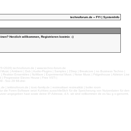
technoforum.de
» FYI | SystemInfo
inen? Herzlich willkommen, Registrieren kostnix :-)
026) technoforum.de | www.techno-forum.de
l Music | Ambient | Dub | Audio-Plugins | Samples | 2Step | Breakcore | no Business Techno |
e | Reaktor Ensembles | NuWave | Experimental Music | Noise Music | Fidgethouse | Ableton Live
 | Progressive Electro House | Free VSTi |
9 - 5oo 29 68-drei
 tekknoforum.de | toxic-family.de | restrealitaet restrealität | boiler room
r die Foren-Software setzt Kuhkies ausschließlich für die Speicherung von Nutzerdaten für den
ls Nutzer angegeben hast sowie deine IP-Adresse, d.h. wir sind vollkommen de es fau g o-genormt,