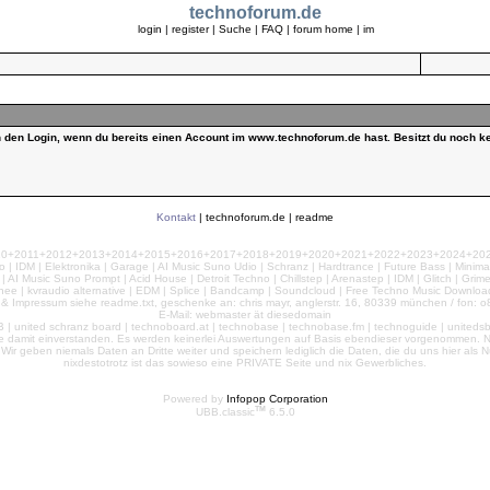
technoforum.de
login
|
register
|
Suche
|
FAQ
|
forum home
|
im
ch den Login, wenn du bereits einen Account im www.technoforum.de hast. Besitzt du noch ke
Kontakt
|
technoforum.de
|
readme
010+2011+2012+2013+2014+2015+2016+2017+2018+2019+2020+2021+2022+2023+2024+2025+2
 | IDM | Elektronika | Garage | AI Music Suno Udio | Schranz | Hardtrance | Future Bass | Minima
AI Music Suno Prompt | Acid House | Detroit Techno | Chillstep | Arenastep | IDM | Glitch | Grim
nee | kvraudio alternative | EDM | Splice | Bandcamp | Soundcloud | Free Techno Music Download
& Impressum siehe readme.txt, geschenke an: chris mayr, anglerstr. 16, 80339 münchen / fon: o8
E-Mail: webmaster ät diesedomain
| united schranz board | technoboard.at | technobase | technobase.fm | technoguide | unitedsb.de |
te damit einverstanden. Es werden keinerlei Auswertungen auf Basis ebendieser vorgenommen. Nu
e. Wir geben niemals Daten an Dritte weiter und speichern lediglich die Daten, die du uns hier a
nixdestotrotz ist das sowieso eine PRIVATE Seite und nix Gewerbliches.
Powered by
Infopop Corporation
TM
UBB.classic
6.5.0