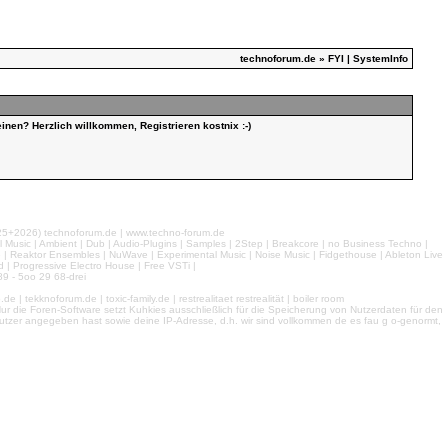
technoforum.de
» FYI | SystemInfo
inen? Herzlich willkommen, Registrieren kostnix :-)
026) technoforum.de | www.techno-forum.de
l Music | Ambient | Dub | Audio-Plugins | Samples | 2Step | Breakcore | no Business Techno |
e | Reaktor Ensembles | NuWave | Experimental Music | Noise Music | Fidgethouse | Ableton Live
 | Progressive Electro House | Free VSTi |
9 - 5oo 29 68-drei
 tekknoforum.de | toxic-family.de | restrealitaet restrealität | boiler room
r die Foren-Software setzt Kuhkies ausschließlich für die Speicherung von Nutzerdaten für den
ls Nutzer angegeben hast sowie deine IP-Adresse, d.h. wir sind vollkommen de es fau g o-genormt,