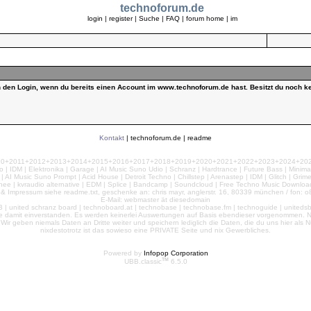
technoforum.de
login
|
register
|
Suche
|
FAQ
|
forum home
|
im
ch den Login, wenn du bereits einen Account im www.technoforum.de hast. Besitzt du noch ke
Kontakt
|
technoforum.de
|
readme
010+2011+2012+2013+2014+2015+2016+2017+2018+2019+2020+2021+2022+2023+2024+2025+2
 | IDM | Elektronika | Garage | AI Music Suno Udio | Schranz | Hardtrance | Future Bass | Minima
AI Music Suno Prompt | Acid House | Detroit Techno | Chillstep | Arenastep | IDM | Glitch | Grim
nee | kvraudio alternative | EDM | Splice | Bandcamp | Soundcloud | Free Techno Music Download
& Impressum siehe readme.txt, geschenke an: chris mayr, anglerstr. 16, 80339 münchen / fon: o8
E-Mail: webmaster ät diesedomain
| united schranz board | technoboard.at | technobase | technobase.fm | technoguide | unitedsb.de |
te damit einverstanden. Es werden keinerlei Auswertungen auf Basis ebendieser vorgenommen. Nu
e. Wir geben niemals Daten an Dritte weiter und speichern lediglich die Daten, die du uns hier a
nixdestotrotz ist das sowieso eine PRIVATE Seite und nix Gewerbliches.
Powered by
Infopop Corporation
TM
UBB.classic
6.5.0