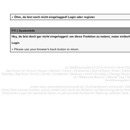
»
Öhm, du bist noch nicht eingelogged!
Login
oder
register
FYI | SystemInfo
Hey, du bist doch gar nicht eingelogged: um diese Funktion zu nutzen, nutze einfa
Login
» Please use your browser's back button to return.
(c) 1999/2ooo/y2k(+1/+2/+3+4+5+6+7+8+9+2
Das Forum für Techno | House | Minimal | Trance | Downbeats | Drum & Bass | Grime | Elektro
Dubstep | Big Room Techno | Grime | Complextro | Mashups | mnml | Bootlegs | Chicago House | 
12 | Melbourne Bounce | Minimal Trap | Si
Betreiberangaben 
similar sites: www.elektronisches-volk.de | Ex-Omenforum | techno.de | USB 
Diese Seite benutzt Kuhkies und du erklärst dich damit bei Betreten und Benutzung dieser Sei
einfacheren Logon für registrierte Nutzer, es gibt keinerlei Kuhkies für Werbung und/oder Dritt