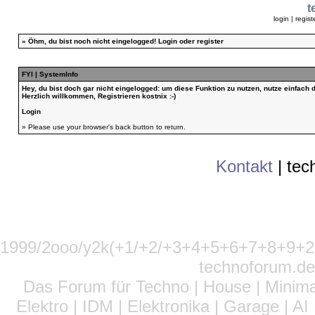
t
login
|
regist
»
Öhm, du bist noch nicht eingelogged!
Login
oder
register
FYI | SystemInfo
Hey, du bist doch gar nicht eingelogged: um diese Funktion zu nutzen, nutze einfach
Herzlich willkommen, Registrieren kostnix :-)
Login
» Please use your browser's back button to return.
Kontakt
|
tec
1999/2ooo/y2k(+1/+2/+3+4+5+6+7+8+9
technoforum.de
Das Forum für Techno | House | Minima
Elektro | IDM | Elektronika | Garage | A