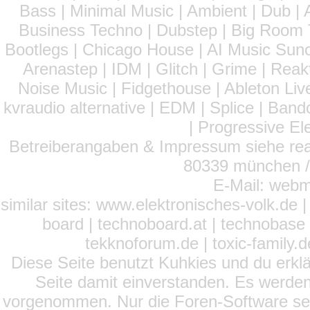
Bass | Minimal Music | Ambient | Dub | 
Business Techno | Dubstep | Big Room 
Bootlegs | Chicago House | AI Music Suno 
Arenastep | IDM | Glitch | Grime | Rea
Noise Music | Fidgethouse | Ableton Liv
kvraudio alternative | EDM | Splice | Ba
| Progressive El
Betreiberangaben & Impressum siehe read
80339 münchen / 
E-Mail: webm
similar sites: www.elektronisches-volk.de
board | technoboard.at | technobase 
tekknoforum.de | toxic-family.de 
Diese Seite benutzt Kuhkies und du erklä
Seite damit einverstanden. Es werden
vorgenommen. Nur die Foren-Software setz