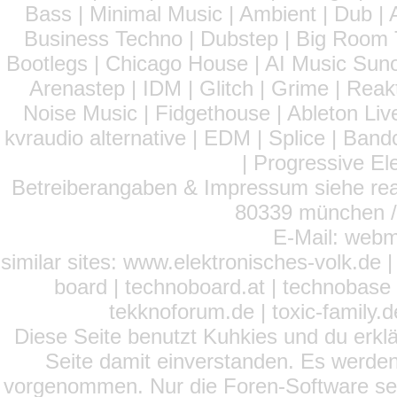
Bass | Minimal Music | Ambient | Dub | 
Business Techno | Dubstep | Big Room 
Bootlegs | Chicago House | AI Music Suno 
Arenastep | IDM | Glitch | Grime | Rea
Noise Music | Fidgethouse | Ableton Liv
kvraudio alternative | EDM | Splice | Ba
| Progressive El
Betreiberangaben & Impressum siehe read
80339 münchen / 
E-Mail: webm
similar sites: www.elektronisches-volk.de
board | technoboard.at | technobase 
tekknoforum.de | toxic-family.de 
Diese Seite benutzt Kuhkies und du erklä
Seite damit einverstanden. Es werden
vorgenommen. Nur die Foren-Software setz