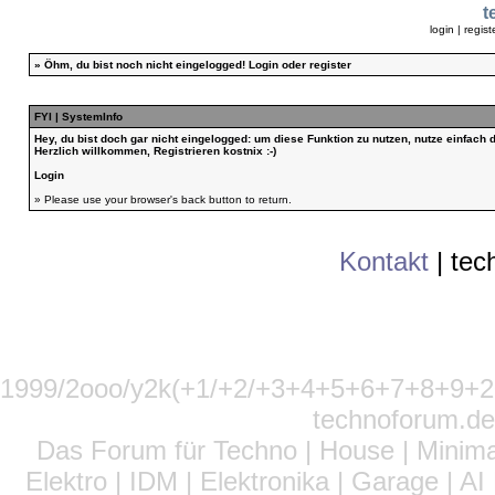
t
login
|
regist
»
Öhm, du bist noch nicht eingelogged!
Login
oder
register
FYI | SystemInfo
Hey, du bist doch gar nicht eingelogged: um diese Funktion zu nutzen, nutze einfach
Herzlich willkommen, Registrieren kostnix :-)
Login
» Please use your browser's back button to return.
Kontakt
|
tec
1999/2ooo/y2k(+1/+2/+3+4+5+6+7+8+9
technoforum.de
Das Forum für Techno | House | Minima
Elektro | IDM | Elektronika | Garage | A