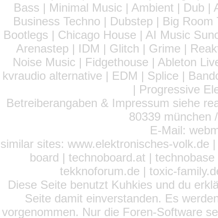
Bass | Minimal Music | Ambient | Dub | 
Business Techno | Dubstep | Big Room 
Bootlegs | Chicago House | AI Music Suno 
Arenastep | IDM | Glitch | Grime | Rea
Noise Music | Fidgethouse | Ableton Liv
kvraudio alternative | EDM | Splice | Ba
| Progressive El
Betreiberangaben & Impressum siehe read
80339 münchen / 
E-Mail: webm
similar sites: www.elektronisches-volk.de
board | technoboard.at | technobase 
tekknoforum.de | toxic-family.de 
Diese Seite benutzt Kuhkies und du erklä
Seite damit einverstanden. Es werden
vorgenommen. Nur die Foren-Software setz