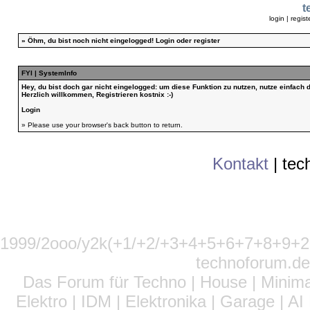
t
login
|
regist
»
Öhm, du bist noch nicht eingelogged!
Login
oder
register
FYI | SystemInfo
Hey, du bist doch gar nicht eingelogged: um diese Funktion zu nutzen, nutze einfach
Herzlich willkommen, Registrieren kostnix :-)
Login
» Please use your browser's back button to return.
Kontakt
|
tec
1999/2ooo/y2k(+1/+2/+3+4+5+6+7+8+9
technoforum.de
Das Forum für Techno | House | Minima
Elektro | IDM | Elektronika | Garage | A